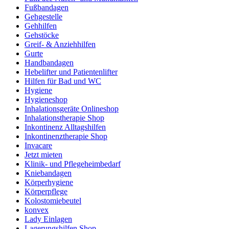
Fußbandagen
Gehgestelle
Gehhilfen
Gehstöcke
Greif- & Anziehhilfen
Gurte
Handbandagen
Hebelifter und Patientenlifter
Hilfen für Bad und WC
Hygiene
Hygieneshop
Inhalationsgeräte Onlineshop
Inhalationstherapie Shop
Inkontinenz Alltagshilfen
Inkontinenztherapie Shop
Invacare
Jetzt mieten
Klinik- und Pflegeheimbedarf
Kniebandagen
Körperhygiene
Körperpflege
Kolostomiebeutel
konvex
Lady Einlagen
Lagerungshilfen Shop