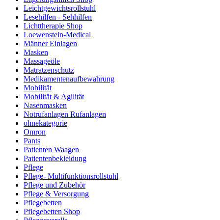
Leichtgewichtsrollstuhl
Lesehilfen - Sehhilfen
Lichttherapie Shop
Loewenstein-Medical
Männer Einlagen
Masken
Massageöle
Matratzenschutz
Medikamentenaufbewahrung
Mobilität
Mobilität & Agilität
Nasenmasken
Notrufanlagen Rufanlagen
ohnekategorie
Omron
Pants
Patienten Waagen
Patientenbekleidung
Pflege
Pflege- Multifunktionsrollstuhl
Pflege und Zubehör
Pflege & Versorgung
Pflegebetten
Pflegebetten Shop