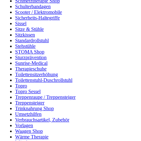
Schmerztherapie Shop
Schulterbandagen
Scooter / Elektromobile
Sicherheits-Haltegriffe
Sissel
Sitze & Stühle
Sitzkissen
Standardrollstuhl
Stehstühle
STOMA Shop
Sturzprävention
Sunrise-Medical
Therapieschuhe
Toilettensitzerhöhung
Toilettenstuhl-Duschrollstuhl
Topro
Topro Sessel
Treppenraupe / Treppensteiger
Treppensteiger
Trinknahrung Shop
Umsetzhilfen
Verbrauchsartikel, Zubehör
Vorlagen
Waagen Shop
Wärme Therapie