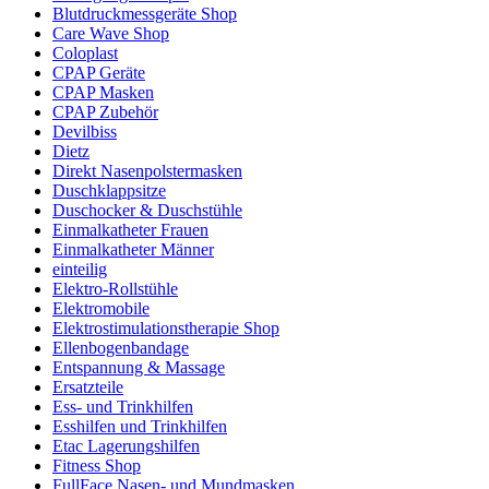
Blutdruckmessgeräte Shop
Care Wave Shop
Coloplast
CPAP Geräte
CPAP Masken
CPAP Zubehör
Devilbiss
Dietz
Direkt Nasenpolstermasken
Duschklappsitze
Duschocker & Duschstühle
Einmalkatheter Frauen
Einmalkatheter Männer
einteilig
Elektro-Rollstühle
Elektromobile
Elektrostimulationstherapie Shop
Ellenbogenbandage
Entspannung & Massage
Ersatzteile
Ess- und Trinkhilfen
Esshilfen und Trinkhilfen
Etac Lagerungshilfen
Fitness Shop
FullFace Nasen- und Mundmasken