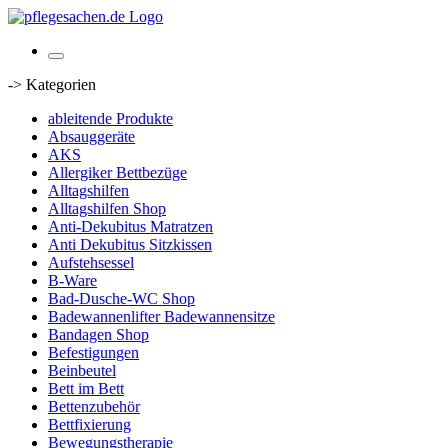
-> Kategorien
ableitende Produkte
Absauggeräte
AKS
Allergiker Bettbezüge
Alltagshilfen
Alltagshilfen Shop
Anti-Dekubitus Matratzen
Anti Dekubitus Sitzkissen
Aufstehsessel
B-Ware
Bad-Dusche-WC Shop
Badewannenlifter Badewannensitze
Bandagen Shop
Befestigungen
Beinbeutel
Bett im Bett
Bettenzubehör
Bettfixierung
Bewegungstherapie