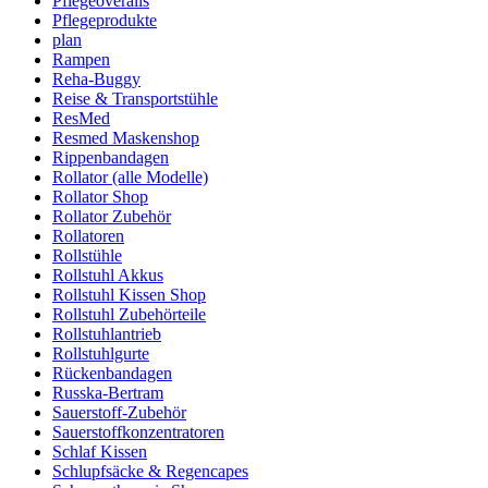
Pflegeoveralls
Pflegeprodukte
plan
Rampen
Reha-Buggy
Reise & Transportstühle
ResMed
Resmed Maskenshop
Rippenbandagen
Rollator (alle Modelle)
Rollator Shop
Rollator Zubehör
Rollatoren
Rollstühle
Rollstuhl Akkus
Rollstuhl Kissen Shop
Rollstuhl Zubehörteile
Rollstuhlantrieb
Rollstuhlgurte
Rückenbandagen
Russka-Bertram
Sauerstoff-Zubehör
Sauerstoffkonzentratoren
Schlaf Kissen
Schlupfsäcke & Regencapes