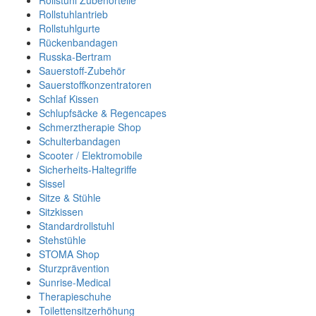
Rollstuhl Zubehörteile
Rollstuhlantrieb
Rollstuhlgurte
Rückenbandagen
Russka-Bertram
Sauerstoff-Zubehör
Sauerstoffkonzentratoren
Schlaf Kissen
Schlupfsäcke & Regencapes
Schmerztherapie Shop
Schulterbandagen
Scooter / Elektromobile
Sicherheits-Haltegriffe
Sissel
Sitze & Stühle
Sitzkissen
Standardrollstuhl
Stehstühle
STOMA Shop
Sturzprävention
Sunrise-Medical
Therapieschuhe
Toilettensitzerhöhung