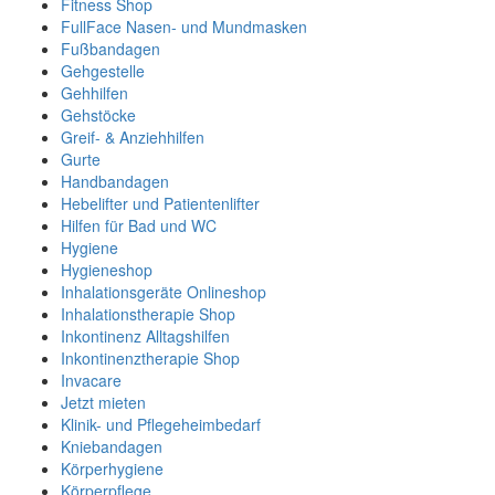
Fitness Shop
FullFace Nasen- und Mundmasken
Fußbandagen
Gehgestelle
Gehhilfen
Gehstöcke
Greif- & Anziehhilfen
Gurte
Handbandagen
Hebelifter und Patientenlifter
Hilfen für Bad und WC
Hygiene
Hygieneshop
Inhalationsgeräte Onlineshop
Inhalationstherapie Shop
Inkontinenz Alltagshilfen
Inkontinenztherapie Shop
Invacare
Jetzt mieten
Klinik- und Pflegeheimbedarf
Kniebandagen
Körperhygiene
Körperpflege