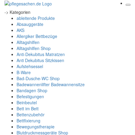
-> Kategorien
ableitende Produkte
Absauggeräte
AKS
Allergiker Bettbezüge
Alltagshilfen
Alltagshilfen Shop
Anti-Dekubitus Matratzen
Anti Dekubitus Sitzkissen
Aufstehsessel
B-Ware
Bad-Dusche-WC Shop
Badewannenlifter Badewannensitze
Bandagen Shop
Befestigungen
Beinbeutel
Bett im Bett
Bettenzubehör
Bettfixierung
Bewegungstherapie
Blutdruckmessgeräte Shop