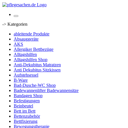
-> Kategorien
ableitende Produkte
Absauggeräte
AKS
Allergiker Bettbezüge
Alltagshilfen
Alltagshilfen Shop
Anti-Dekubitus Matratzen
Anti Dekubitus Sitzkissen
Aufstehsessel
B-Ware
Bad-Dusche-WC Shop
Badewannenlifter Badewannensitze
Bandagen Shop
Befestigungen
Beinbeutel
Bett im Bett
Bettenzubehör
Bettfixierung
Bewegungstherapie