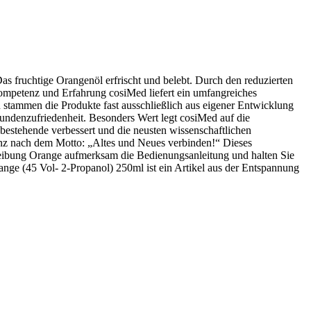
 fruchtige Orangenöl erfrischt und belebt. Durch den reduzierten
ompetenz und Erfahrung cosiMed liefert ein umfangreiches
 stammen die Produkte fast ausschließlich aus eigener Entwicklung
Kundenzufriedenheit. Besonders Wert legt cosiMed auf die
estehende verbessert und die neusten wissenschaftlichen
anz nach dem Motto: „Altes und Neues verbinden!“ Dieses
reibung Orange aufmerksam die Bedienungsanleitung und halten Sie
ge (45 Vol- 2-Propanol) 250ml ist ein Artikel aus der Entspannung