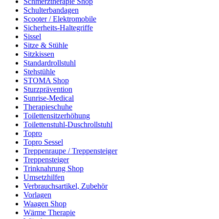
Schmerztherapie Shop
Schulterbandagen
Scooter / Elektromobile
Sicherheits-Haltegriffe
Sissel
Sitze & Stühle
Sitzkissen
Standardrollstuhl
Stehstühle
STOMA Shop
Sturzprävention
Sunrise-Medical
Therapieschuhe
Toilettensitzerhöhung
Toilettenstuhl-Duschrollstuhl
Topro
Topro Sessel
Treppenraupe / Treppensteiger
Treppensteiger
Trinknahrung Shop
Umsetzhilfen
Verbrauchsartikel, Zubehör
Vorlagen
Waagen Shop
Wärme Therapie