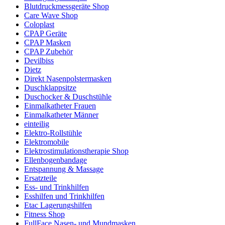
Blutdruckmessgeräte Shop
Care Wave Shop
Coloplast
CPAP Geräte
CPAP Masken
CPAP Zubehör
Devilbiss
Dietz
Direkt Nasenpolstermasken
Duschklappsitze
Duschocker & Duschstühle
Einmalkatheter Frauen
Einmalkatheter Männer
einteilig
Elektro-Rollstühle
Elektromobile
Elektrostimulationstherapie Shop
Ellenbogenbandage
Entspannung & Massage
Ersatzteile
Ess- und Trinkhilfen
Esshilfen und Trinkhilfen
Etac Lagerungshilfen
Fitness Shop
FullFace Nasen- und Mundmasken