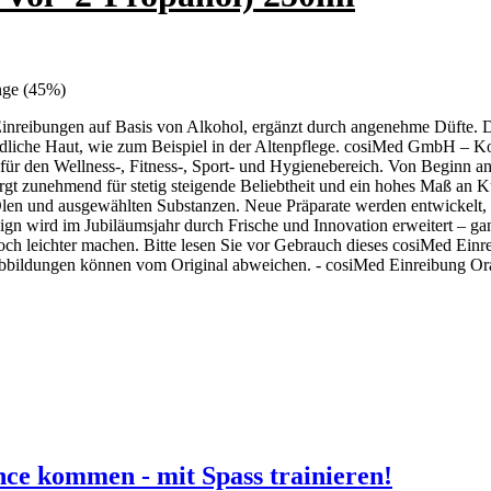
nge (45%)
reibungen auf Basis von Alkohol, ergänzt durch angenehme Düfte. Das
ndliche Haut, wie zum Beispiel in der Altenpflege. cosiMed GmbH – K
ür den Wellness-, Fitness-, Sport- und Hygienebereich. Von Beginn an
orgt zunehmend für stetig steigende Beliebtheit und ein hohes Maß an 
len und ausgewählten Substanzen. Neue Präparate werden entwickelt, b
gn wird im Jubiläumsjahr durch Frische und Innovation erweitert – g
och leichter machen. Bitte lesen Sie vor Gebrauch dieses cosiMed Ein
bbildungen können vom Original abweichen. - cosiMed Einreibung Oran
nce kommen - mit Spass trainieren!