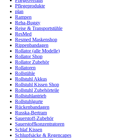
Pflegeoveralls
Pflegeprodukte
plan
Rampen
Reha-Buggy
Reise & Transportstühle
ResMed
Resmed Maskenshop
Rippenbandagen
Rollator (alle Modelle)
Rollator Shop
Rollator Zubehör
Rollatoren
Rollstühle
Rollstuhl Akkus
Rollstuhl Kissen Shop
Rollstuhl Zubehörteile
Rollstuhlantrieb
Rollstuhlgurte
Rückenbandagen
Russka-Bertram
Sauerstoff-Zubehör
Sauerstoffkonzentratoren
Schlaf Kissen
Schlupfsäcke & Regencapes