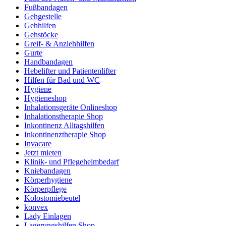
Fußbandagen
Gehgestelle
Gehhilfen
Gehstöcke
Greif- & Anziehhilfen
Gurte
Handbandagen
Hebelifter und Patientenlifter
Hilfen für Bad und WC
Hygiene
Hygieneshop
Inhalationsgeräte Onlineshop
Inhalationstherapie Shop
Inkontinenz Alltagshilfen
Inkontinenztherapie Shop
Invacare
Jetzt mieten
Klinik- und Pflegeheimbedarf
Kniebandagen
Körperhygiene
Körperpflege
Kolostomiebeutel
konvex
Lady Einlagen
Lagerungshilfen Shop