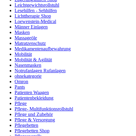
Leichtgewichtsrollstuhl
Lesehilfen - Sehhilfen
Lichttherapie Shop
Loewenstein-Medical
Männer Einlagen
Masken
Massageöle
Matratzenschutz
Medikamentenaufbewahrung
Mobilität
Mobilität & Agilität
Nasenmasken
Notrufanlagen Rufanlagen
ohnekategorie
Omron
Pants
Patienten Waagen
Patientenbekleidung
Pflege
Pflege- Multifunktionsrollstuhl
Pflege und Zubehör
Pflege & Versorgung
Pflegebetten
Pflegebetten Shop