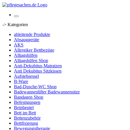
-> Kategorien
ableitende Produkte
Absauggeräte
AKS
Allergiker Bettbezüge
Alltagshilfen
Alltagshilfen Shop
Anti-Dekubitus Matratzen
Anti Dekubitus Sitzkissen
Aufstehsessel
B-Ware
Bad-Dusche-WC Shop
Badewannenlifter Badewannensitze
Bandagen Shop
Befestigungen
Beinbeutel
Bett im Bett
Bettenzubehör
Bettfixierung
Bewegungstherapie