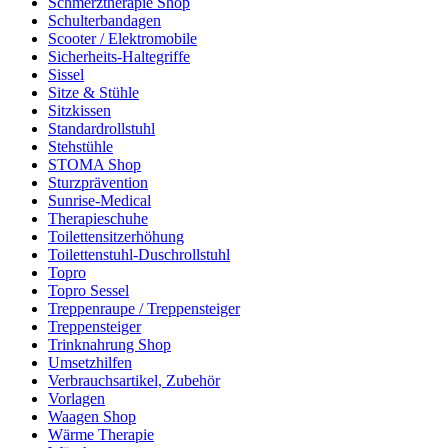
Schmerztherapie Shop
Schulterbandagen
Scooter / Elektromobile
Sicherheits-Haltegriffe
Sissel
Sitze & Stühle
Sitzkissen
Standardrollstuhl
Stehstühle
STOMA Shop
Sturzprävention
Sunrise-Medical
Therapieschuhe
Toilettensitzerhöhung
Toilettenstuhl-Duschrollstuhl
Topro
Topro Sessel
Treppenraupe / Treppensteiger
Treppensteiger
Trinknahrung Shop
Umsetzhilfen
Verbrauchsartikel, Zubehör
Vorlagen
Waagen Shop
Wärme Therapie