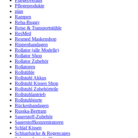
Pflegeoveralls
Pflegeprodukte
plan
Rampen
Reha-Buggy
Reise & Transportstühle
ResMed
Resmed Maskenshop
Rippenbandagen
Rollator (alle Modelle)
Rollator Shop
Rollator Zubehör
Rollatoren
Rollstühle
Rollstuhl Akkus
Rollstuhl Kissen Shop
Rollstuhl Zubehörteile
Rollstuhlantrieb
Rollstuhlgurte
Rückenbandagen
Russka-Bertram
Sauerstoff-Zubehör
Sauerstoffkonzentratoren
Schlaf Kissen
Schlupfsäcke & Regencapes