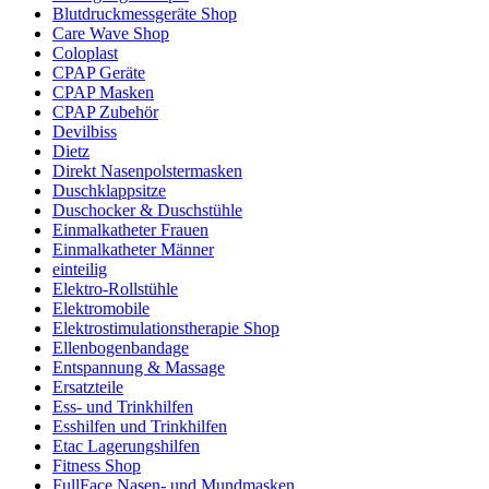
Blutdruckmessgeräte Shop
Care Wave Shop
Coloplast
CPAP Geräte
CPAP Masken
CPAP Zubehör
Devilbiss
Dietz
Direkt Nasenpolstermasken
Duschklappsitze
Duschocker & Duschstühle
Einmalkatheter Frauen
Einmalkatheter Männer
einteilig
Elektro-Rollstühle
Elektromobile
Elektrostimulationstherapie Shop
Ellenbogenbandage
Entspannung & Massage
Ersatzteile
Ess- und Trinkhilfen
Esshilfen und Trinkhilfen
Etac Lagerungshilfen
Fitness Shop
FullFace Nasen- und Mundmasken