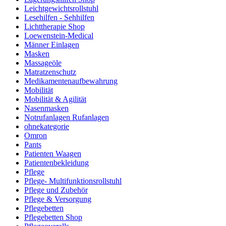
Leichtgewichtsrollstuhl
Lesehilfen - Sehhilfen
Lichttherapie Shop
Loewenstein-Medical
Männer Einlagen
Masken
Massageöle
Matratzenschutz
Medikamentenaufbewahrung
Mobilität
Mobilität & Agilität
Nasenmasken
Notrufanlagen Rufanlagen
ohnekategorie
Omron
Pants
Patienten Waagen
Patientenbekleidung
Pflege
Pflege- Multifunktionsrollstuhl
Pflege und Zubehör
Pflege & Versorgung
Pflegebetten
Pflegebetten Shop