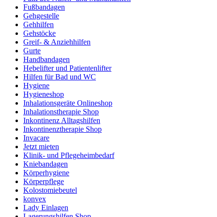
Fußbandagen
Gehgestelle
Gehhilfen
Gehstöcke
Greif- & Anziehhilfen
Gurte
Handbandagen
Hebelifter und Patientenlifter
Hilfen für Bad und WC
Hygiene
Hygieneshop
Inhalationsgeräte Onlineshop
Inhalationstherapie Shop
Inkontinenz Alltagshilfen
Inkontinenztherapie Shop
Invacare
Jetzt mieten
Klinik- und Pflegeheimbedarf
Kniebandagen
Körperhygiene
Körperpflege
Kolostomiebeutel
konvex
Lady Einlagen
Lagerungshilfen Shop