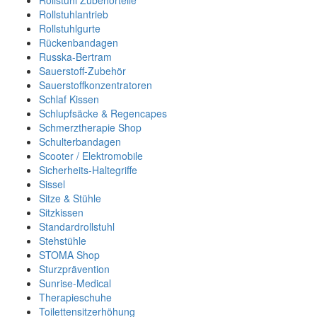
Rollstuhl Zubehörteile
Rollstuhlantrieb
Rollstuhlgurte
Rückenbandagen
Russka-Bertram
Sauerstoff-Zubehör
Sauerstoffkonzentratoren
Schlaf Kissen
Schlupfsäcke & Regencapes
Schmerztherapie Shop
Schulterbandagen
Scooter / Elektromobile
Sicherheits-Haltegriffe
Sissel
Sitze & Stühle
Sitzkissen
Standardrollstuhl
Stehstühle
STOMA Shop
Sturzprävention
Sunrise-Medical
Therapieschuhe
Toilettensitzerhöhung