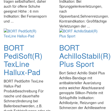
tragen selbsthaftent, daher
Indikation: Bei
auch für offene Schuhe
Sprunggelenkverletzungen,
geeignet Höhe : 6 mm
nach
Indikation: Bei Fersensporn
Gipsverband,Sehnenreizungen.
und ...
Kontraindikation: Großflächige
Verletzungen der ...
BORT
BORT
PediSoft(R)
AchilloStabil(R)
TexLine
Plus Sport
Hallux-Pad
Bort Select Achillo Stabil Plus
Achilles-Bandage mit
BORT PediSoft® TexLine
antibakterieller Ausrüstung
Hallux-Pad
extra weicher Abschlussrand
Produktbeschreibung Für
genoppte Silikon-Pelotte mit
rasche und dauerhafte
Schlupfhilfe Indikation:
Schmerzlinderung bei
Achillodynie, Reizungen und
Ballenbeschwerden, z.B.
Schmerzen der Achillessehne
durch Fehlstellungen oder ein