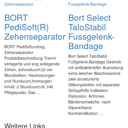
BORT
Bort Select
PediSoft(R)
TaloStabil
Zehenseparator
Fussgelenk-
Bandage
BORT PediSoftundreg,
Zehenseparator
Bort Select TaloStabil
Produktbeschreibung Trennt
Fußgelenk-Bandage Gestrick
verlagerte und eng anliegende
mit antibakterieller Ausrüstung
Zehen, schunduuml,tzt vor
extra weicher Abschlussrand
Wundreiben, Hautreizungen
zwei strukturierte
und Hunduuml,hneraugen.
SIlikonpelotten mit separater
Inhalt: 2 Stunduuml,ck, inkl.
Schlupfhilfe Indikation:
Pflegepuder. Das ...
Distorsion, Arthrose,
Bänderschwäche, nach
Gipsverband.
Kontraindikation: ...
Weitere Links