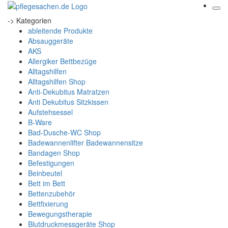
-> Kategorien
ableitende Produkte
Absauggeräte
AKS
Allergiker Bettbezüge
Alltagshilfen
Alltagshilfen Shop
Anti-Dekubitus Matratzen
Anti Dekubitus Sitzkissen
Aufstehsessel
B-Ware
Bad-Dusche-WC Shop
Badewannenlifter Badewannensitze
Bandagen Shop
Befestigungen
Beinbeutel
Bett im Bett
Bettenzubehör
Bettfixierung
Bewegungstherapie
Blutdruckmessgeräte Shop