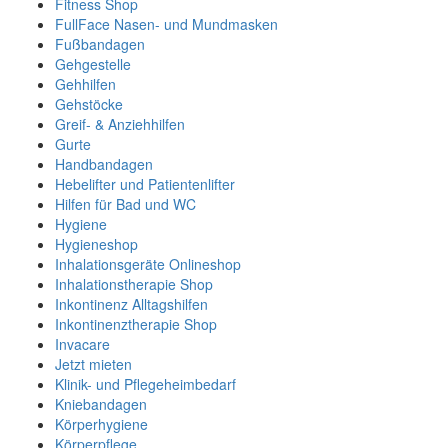
Fitness Shop
FullFace Nasen- und Mundmasken
Fußbandagen
Gehgestelle
Gehhilfen
Gehstöcke
Greif- & Anziehhilfen
Gurte
Handbandagen
Hebelifter und Patientenlifter
Hilfen für Bad und WC
Hygiene
Hygieneshop
Inhalationsgeräte Onlineshop
Inhalationstherapie Shop
Inkontinenz Alltagshilfen
Inkontinenztherapie Shop
Invacare
Jetzt mieten
Klinik- und Pflegeheimbedarf
Kniebandagen
Körperhygiene
Körperpflege