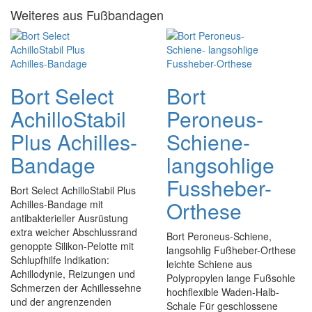
Weiteres aus Fußbandagen
Bort Select
Bort
AchilloStabil
Peroneus-
Plus Achilles-
Schiene-
Bandage
langsohlige
Fussheber-
Bort Select AchilloStabil Plus
Orthese
Achilles-Bandage mit
antibakterieller Ausrüstung
extra weicher Abschlussrand
Bort Peroneus-Schiene,
genoppte Silikon-Pelotte mit
langsohlig Fußheber-Orthese
Schlupfhilfe Indikation:
leichte Schiene aus
Achillodynie, Reizungen und
Polypropylen lange Fußsohle
Schmerzen der Achillessehne
hochflexible Waden-Halb-
und der angrenzenden
Schale Für geschlossene