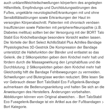
auch unklareWeichteilschwellungen körperfern des angelegten
Hilfsmittels, Empfindungs-und Durchblutungsstörungen des
Fußes, ungeklärte neurologischeErkrankungen mit und ohne
Sensibilitätsstörungen sowie Erkrankungen der Haut im
versorgten Körperabschnitt. Patienten mit chronisch venösen
Insuffizienzen sowie Patienten mit periphererNeuropathie (z.B.
Diabetes mellitus) sollten bei der Versorgung mit der BORT Talo
Stabil Eco Knöchelbandage besondere Vorsicht walten lassen.
Die Vorteile der Bort Select AchilloStabil Plus Achilles-Bandage
Physiologisches 3D-Gestrick Die Kompression der Bandage
unterstützt die Haltefunktion der Bänder und entlastet so das
Gelenk. die 2 Silikonpelotten geben dem Knöchel mehr halt und
fördern durch die Massagewirkung den Lymphabfluss und die
Durchblutung. 2 Silikonpelotten geben dem Knöchel mehr halt
Gleichzeitig hilft die Bandage Fehlbewegungen zu vermeiden.
Schwellungen und Blutergüsse werden reduziert. Bitte lesen Sie
vor Gebrauch dieser Bort TaloStabil Eco Fußgelenk-Bandage
aufmerksam die Bedienungsanleitung und halten Sie sich an die
Anweisungen des Herstellers. Änderungen vorbehalten.
Abbildungen können vom Original abweichen. - Bort TaloStabil
Eco Fussgelenk-Bandage ist ein Artikel aus der Fußbandagen >
Bort Kategorie.