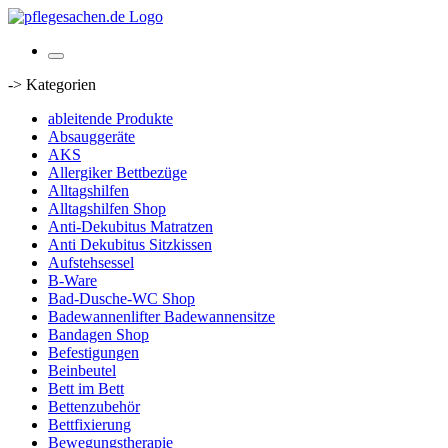
-> Kategorien
ableitende Produkte
Absauggeräte
AKS
Allergiker Bettbezüge
Alltagshilfen
Alltagshilfen Shop
Anti-Dekubitus Matratzen
Anti Dekubitus Sitzkissen
Aufstehsessel
B-Ware
Bad-Dusche-WC Shop
Badewannenlifter Badewannensitze
Bandagen Shop
Befestigungen
Beinbeutel
Bett im Bett
Bettenzubehör
Bettfixierung
Bewegungstherapie