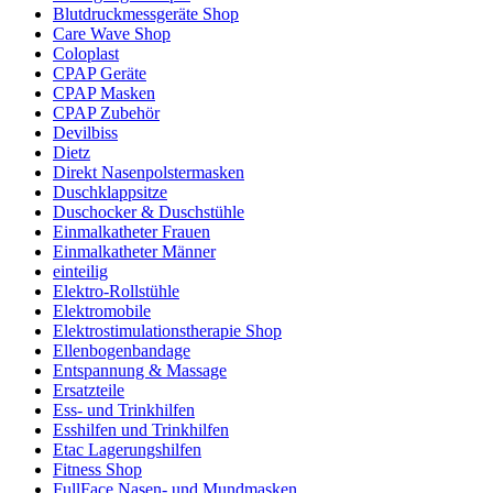
Blutdruckmessgeräte Shop
Care Wave Shop
Coloplast
CPAP Geräte
CPAP Masken
CPAP Zubehör
Devilbiss
Dietz
Direkt Nasenpolstermasken
Duschklappsitze
Duschocker & Duschstühle
Einmalkatheter Frauen
Einmalkatheter Männer
einteilig
Elektro-Rollstühle
Elektromobile
Elektrostimulationstherapie Shop
Ellenbogenbandage
Entspannung & Massage
Ersatzteile
Ess- und Trinkhilfen
Esshilfen und Trinkhilfen
Etac Lagerungshilfen
Fitness Shop
FullFace Nasen- und Mundmasken