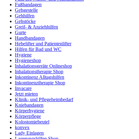
Fußbandagen
Gehgestelle
Gehhilfen
Gehstöcke
Greif- & Anziehhilfen
Gurte
Handbandagen
Hebelifter und Patientenlifter
Hilfen für Bad und WC
Hygiene
Hygieneshop
Inhalationsgeräte Onlineshop
Inhalationstherapie Shop
Inkontinenz Alltagshilfen
Inkontinenztherapie Shop
Invacare
Jetzt mieten
Klinik- und Pflegeheimbedarf
Kniebandagen
Körperhygiene
Körperpflege
Kolostomiebeutel
konvex
Lady Einlagen
Lagerungshilfen Shop