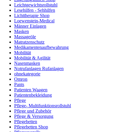
Leichtgewichtsrollstuhl
Lesehilfen - Sehhilfen
Lichttherapie Shop
Loewenstein-Medical
Männer Einlagen
Masken
Massageöle
Matratzenschutz
Medikamentenaufbewahrung
Mobilität
Mobilität & Agilität
Nasenmasken
Notrufanlagen Rufanlagen
ohnekategorie
Omron
Pants
Patienten Waagen
Patientenbekleidung
Pflege
Pflege- Multifunktionsrollstuhl
Pflege und Zubehör
Pflege & Versorgung
Pflegebetten
Pflegebetten Shop