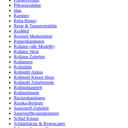
Pflegeoveralls
Pflegeprodukte
plan
Rampen
Reha-Buggy
Reise & Transportstühle
ResMed
Resmed Maskenshop
Rippenbandagen
Rollator (alle Modelle)
Rollator Shop
Rollator Zubehör
Rollatoren
Rollstühle
Rollstuhl Akkus
Rollstuhl Kissen Shop
Rollstuhl Zubehörteile
Rollstuhlantrieb
Rollstuhlgurte
Rückenbandagen
Russka-Bertram
Sauerstoff-Zubehör
Sauerstoffkonzentratoren
Schlaf Kissen
Schlupfsäcke & Regencapes