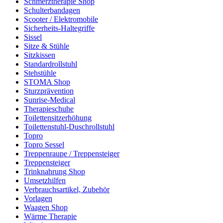
Schmerztherapie Shop
Schulterbandagen
Scooter / Elektromobile
Sicherheits-Haltegriffe
Sissel
Sitze & Stühle
Sitzkissen
Standardrollstuhl
Stehstühle
STOMA Shop
Sturzprävention
Sunrise-Medical
Therapieschuhe
Toilettensitzerhöhung
Toilettenstuhl-Duschrollstuhl
Topro
Topro Sessel
Treppenraupe / Treppensteiger
Treppensteiger
Trinknahrung Shop
Umsetzhilfen
Verbrauchsartikel, Zubehör
Vorlagen
Waagen Shop
Wärme Therapie