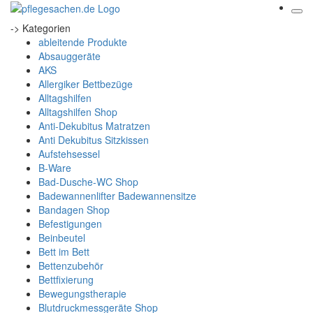
-> Kategorien
ableitende Produkte
Absauggeräte
AKS
Allergiker Bettbezüge
Alltagshilfen
Alltagshilfen Shop
Anti-Dekubitus Matratzen
Anti Dekubitus Sitzkissen
Aufstehsessel
B-Ware
Bad-Dusche-WC Shop
Badewannenlifter Badewannensitze
Bandagen Shop
Befestigungen
Beinbeutel
Bett im Bett
Bettenzubehör
Bettfixierung
Bewegungstherapie
Blutdruckmessgeräte Shop