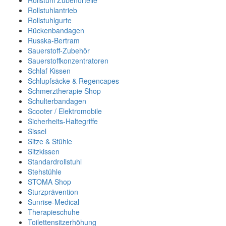
Rollstuhl Zubehörteile
Rollstuhlantrieb
Rollstuhlgurte
Rückenbandagen
Russka-Bertram
Sauerstoff-Zubehör
Sauerstoffkonzentratoren
Schlaf Kissen
Schlupfsäcke & Regencapes
Schmerztherapie Shop
Schulterbandagen
Scooter / Elektromobile
Sicherheits-Haltegriffe
Sissel
Sitze & Stühle
Sitzkissen
Standardrollstuhl
Stehstühle
STOMA Shop
Sturzprävention
Sunrise-Medical
Therapieschuhe
Toilettensitzerhöhung