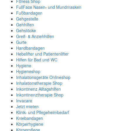
Fitness Shop
FullFace Nasen- und Mundmasken
Fußbandagen
Gehgestelle
Gehhilfen
Gehstöcke
Greif- & Anziehhilfen
Gurte
Handbandagen
Hebelifter und Patientenlifter
Hilfen für Bad und WC
Hygiene
Hygieneshop
Inhalationsgeräte Onlineshop
Inhalationstherapie Shop
Inkontinenz Alltagshilfen
Inkontinenztherapie Shop
Invacare
Jetzt mieten
Klinik- und Pflegeheimbedarf
Kniebandagen
Körperhygiene
Körperpflege