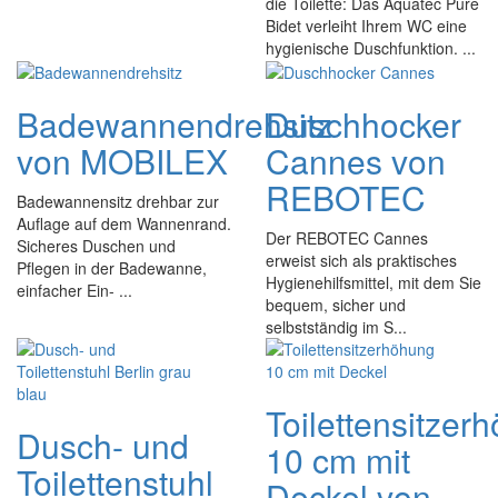
die Toilette: Das Aquatec Pure
Bidet verleiht Ihrem WC eine
hygienische Duschfunktion. ...
Badewannendrehsitz
Duschhocker
von MOBILEX
Cannes von
REBOTEC
Badewannensitz drehbar zur
Auflage auf dem Wannenrand.
Der REBOTEC Cannes
Sicheres Duschen und
erweist sich als praktisches
Pflegen in der Badewanne,
Hygienehilfsmittel, mit dem Sie
einfacher Ein- ...
bequem, sicher und
selbstständig im S...
Toilettensitzer
Dusch- und
10 cm mit
Toilettenstuhl
Deckel von