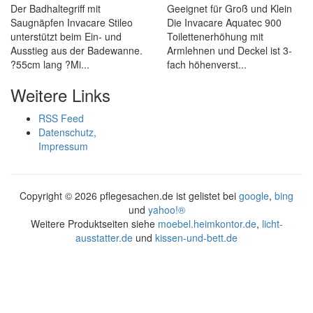
Der Badhaltegriff mit
Geeignet für Groß und Klein
Saugnäpfen Invacare Stileo
Die Invacare Aquatec 900
unterstützt beim Ein- und
Toilettenerhöhung mit
Ausstieg aus der Badewanne.
Armlehnen und Deckel ist 3-
?55cm lang ?Mi...
fach höhenverst...
Weitere Links
RSS Feed
Datenschutz,
Impressum
Copyright ©
2026 pflegesachen.de ist gelistet bei
google
,
bing
und
yahoo!®
Weitere Produktseiten siehe
moebel.heimkontor.de
,
licht-
ausstatter.de
und
kissen-und-bett.de