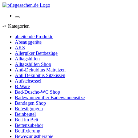
-> Kategorien
ableitende Produkte
Absauggeräte
AKS
Allergiker Bettbezüge
Alltagshilfen
Alltagshilfen Shop
Anti-Dekubitus Matratzen
Anti Dekubitus Sitzkissen
Aufstehsessel
B-Ware
Bad-Dusche-WC Shop
Badewannenlifter Badewannensitze
Bandagen Shop
Befestigungen
Beinbeutel
Bett im Bett
Bettenzubehör
Bettfixierung
Bewegungstherapie