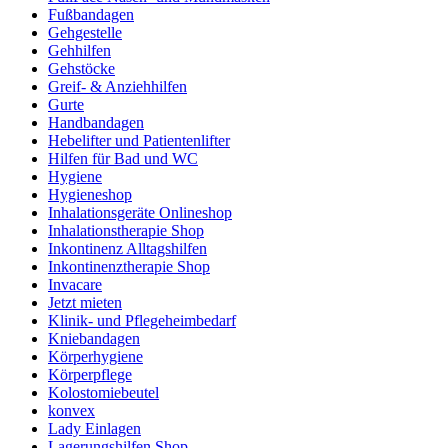
Fußbandagen
Gehgestelle
Gehhilfen
Gehstöcke
Greif- & Anziehhilfen
Gurte
Handbandagen
Hebelifter und Patientenlifter
Hilfen für Bad und WC
Hygiene
Hygieneshop
Inhalationsgeräte Onlineshop
Inhalationstherapie Shop
Inkontinenz Alltagshilfen
Inkontinenztherapie Shop
Invacare
Jetzt mieten
Klinik- und Pflegeheimbedarf
Kniebandagen
Körperhygiene
Körperpflege
Kolostomiebeutel
konvex
Lady Einlagen
Lagerungshilfen Shop