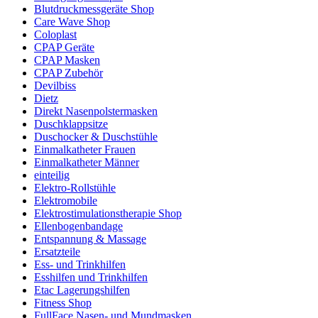
Blutdruckmessgeräte Shop
Care Wave Shop
Coloplast
CPAP Geräte
CPAP Masken
CPAP Zubehör
Devilbiss
Dietz
Direkt Nasenpolstermasken
Duschklappsitze
Duschocker & Duschstühle
Einmalkatheter Frauen
Einmalkatheter Männer
einteilig
Elektro-Rollstühle
Elektromobile
Elektrostimulationstherapie Shop
Ellenbogenbandage
Entspannung & Massage
Ersatzteile
Ess- und Trinkhilfen
Esshilfen und Trinkhilfen
Etac Lagerungshilfen
Fitness Shop
FullFace Nasen- und Mundmasken