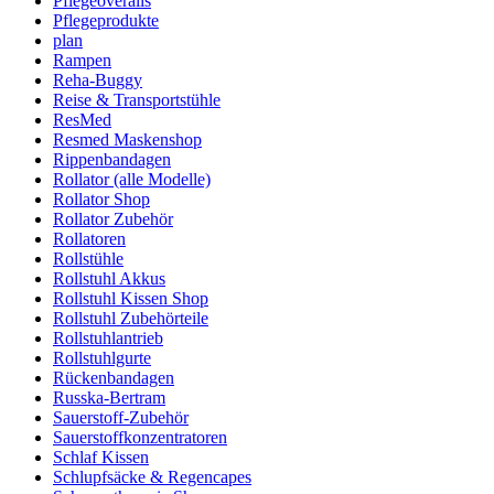
Pflegeoveralls
Pflegeprodukte
plan
Rampen
Reha-Buggy
Reise & Transportstühle
ResMed
Resmed Maskenshop
Rippenbandagen
Rollator (alle Modelle)
Rollator Shop
Rollator Zubehör
Rollatoren
Rollstühle
Rollstuhl Akkus
Rollstuhl Kissen Shop
Rollstuhl Zubehörteile
Rollstuhlantrieb
Rollstuhlgurte
Rückenbandagen
Russka-Bertram
Sauerstoff-Zubehör
Sauerstoffkonzentratoren
Schlaf Kissen
Schlupfsäcke & Regencapes