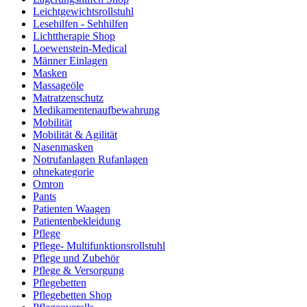
Leichtgewichtsrollstuhl
Lesehilfen - Sehhilfen
Lichttherapie Shop
Loewenstein-Medical
Männer Einlagen
Masken
Massageöle
Matratzenschutz
Medikamentenaufbewahrung
Mobilität
Mobilität & Agilität
Nasenmasken
Notrufanlagen Rufanlagen
ohnekategorie
Omron
Pants
Patienten Waagen
Patientenbekleidung
Pflege
Pflege- Multifunktionsrollstuhl
Pflege und Zubehör
Pflege & Versorgung
Pflegebetten
Pflegebetten Shop