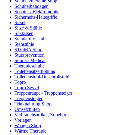
Schmerztherapie Shop
Schulterbandagen
Scooter / Elektromobile
Sicherheits-Haltegriffe
Sissel
Sitze & Stühle
Sitzkissen
Standardrollstuhl
Stehstühle
STOMA Shop
Sturzprävention
Sunrise-Medical
Therapieschuhe
Toilettensitzerhöhung
Toilettenstuhl-Duschrollstuhl
Topro
Topro Sessel
Treppenraupe / Treppensteiger
Treppensteiger
Trinknahrung Shop
Umsetzhilfen
Verbrauchsartikel, Zubehör
Vorlagen
Waagen Shop
Wärme Therapie