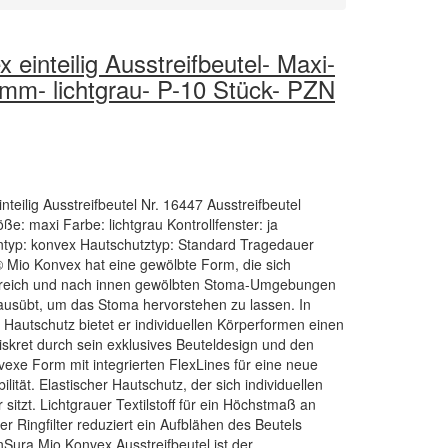
einteilig Ausstreifbeutel- Maxi-
m- lichtgrau- P-10 Stück- PZN
teilig Ausstreifbeutel Nr. 16447 Ausstreifbeutel
: maxi Farbe: lichtgrau Kontrollfenster: ja
tentyp: konvex Hautschutztyp: Standard Tragedauer
 Mio Konvex hat eine gewölbte Form, die sich
reich und nach innen gewölbten Stoma-Umgebungen
ausübt, um das Stoma hervorstehen zu lassen. In
Hautschutz bietet er individuellen Körperformen einen
diskret durch sein exklusives Beuteldesign und den
vexe Form mit integrierten FlexLines für eine neue
ilität. Elastischer Hautschutz, der sich individuellen
itzt. Lichtgrauer Textilstoff für ein Höchstmaß an
r Ringfilter reduziert ein Aufblähen des Beutels
nSura Mio Konvex Ausstreifbeutel ist der