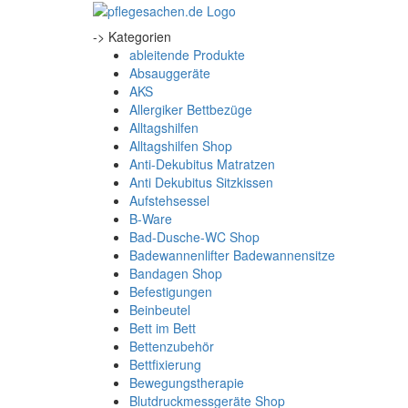
-> Kategorien
ableitende Produkte
Absauggeräte
AKS
Allergiker Bettbezüge
Alltagshilfen
Alltagshilfen Shop
Anti-Dekubitus Matratzen
Anti Dekubitus Sitzkissen
Aufstehsessel
B-Ware
Bad-Dusche-WC Shop
Badewannenlifter Badewannensitze
Bandagen Shop
Befestigungen
Beinbeutel
Bett im Bett
Bettenzubehör
Bettfixierung
Bewegungstherapie
Blutdruckmessgeräte Shop