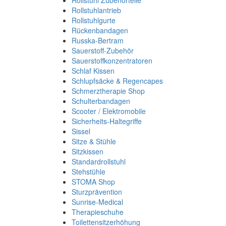
Rollstuhl Zubehörteile
Rollstuhlantrieb
Rollstuhlgurte
Rückenbandagen
Russka-Bertram
Sauerstoff-Zubehör
Sauerstoffkonzentratoren
Schlaf Kissen
Schlupfsäcke & Regencapes
Schmerztherapie Shop
Schulterbandagen
Scooter / Elektromobile
Sicherheits-Haltegriffe
Sissel
Sitze & Stühle
Sitzkissen
Standardrollstuhl
Stehstühle
STOMA Shop
Sturzprävention
Sunrise-Medical
Therapieschuhe
Toilettensitzerhöhung