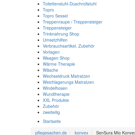
Toilettenstuhl-Duschrollstuhl
Topro
Topro Sessel
Treppenraupe / Treppensteiger
Treppensteiger
Trinknahrung Shop
Umsetzhilfen
Verbrauchsartikel, Zubehör
Vorlagen
Waagen Shop
Wärme Therapie
Wäsche
Wechseldruck Matratzen
Weichlagerungs Matratzen
Windelhosen
Wundtherapie
XXL Produkte
Zubehör
zweiteilig
Startseite
pflegesachen.de
konvex
SenSura Mio Konvex 