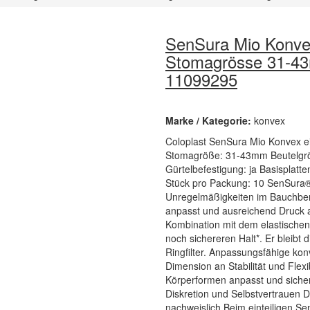
SenSura Mio Konvex 
Stomagrösse 31-43m
11099295
Marke / Kategorie:
konvex
Coloplast SenSura Mio Konvex ein
Stomagröße: 31-43mm Beutelgröße
Gürtelbefestigung: ja Basisplat
Stück pro Packung: 10 SenSura®
Unregelmäßigkeiten im Bauchbe
anpasst und ausreichend Druck 
Kombination mit dem elastischen 
noch sichereren Halt*. Er bleibt 
Ringfilter. Anpassungsfähige kon
Dimension an Stabilität und Flexib
Körperformen anpasst und sicher s
Diskretion und Selbstvertrauen De
nachweislich Beim einteiligen Se