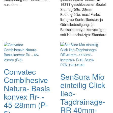
16311 geschlossener Beutel
aus dem ...
Stomagröße: 28mm
Beutelgröße: maxi Farbe:
lichtgrau Kontrollfenster: ja
Gürtelbefestigung: ja
Basisplattentyp: konvex light
soft Hautschutztyp: Standard
...
Convatec
SenSura Mio
Combihesive
einteilig Click
Natura- Basis
Ileo-
konvex Rr- -
Tagdrainage-
45-28mm (P-
RR 40mm-