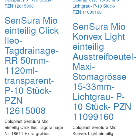
SenSura Mio
SenSura Mio
einteilig Click
Konvex Light
Ileo-
einteilig
Tagdrainage-
Ausstreifbeutel
RR 50mm-
Maxi-
1120ml-
Stomagrösse
transparent-
15-33mm-
P-10 Stück-
Lichtgrau- P-
PZN
10 Stück- PZN
12615008
11099160
Coloplast SenSura Mio
einteilig Click Ileo-Tagdrainage
Coloplast SenSura Mio
Nr. 18611 Extra großes
Konvex Light einteilig