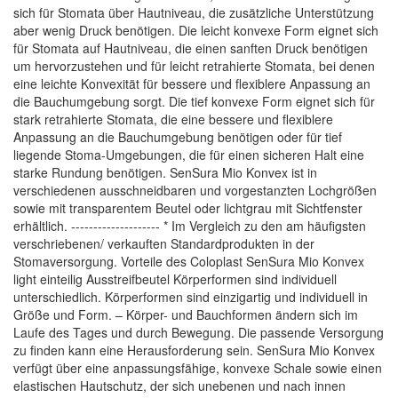
sich für Stomata über Hautniveau, die zusätzliche Unterstützung
aber wenig Druck benötigen. Die leicht konvexe Form eignet sich
für Stomata auf Hautniveau, die einen sanften Druck benötigen
um hervorzustehen und für leicht retrahierte Stomata, bei denen
eine leichte Konvexität für bessere und flexiblere Anpassung an
die Bauchumgebung sorgt. Die tief konvexe Form eignet sich für
stark retrahierte Stomata, die eine bessere und flexiblere
Anpassung an die Bauchumgebung benötigen oder für tief
liegende Stoma-Umgebungen, die für einen sicheren Halt eine
starke Rundung benötigen. SenSura Mio Konvex ist in
verschiedenen ausschneidbaren und vorgestanzten Lochgrößen
sowie mit transparentem Beutel oder lichtgrau mit Sichtfenster
erhältlich. -------------------- * Im Vergleich zu den am häufigsten
verschriebenen/ verkauften Standardprodukten in der
Stomaversorgung. Vorteile des Coloplast SenSura Mio Konvex
light einteilig Ausstreifbeutel Körperformen sind individuell
unterschiedlich. Körperformen sind einzigartig und individuell in
Größe und Form. – Körper- und Bauchformen ändern sich im
Laufe des Tages und durch Bewegung. Die passende Versorgung
zu finden kann eine Herausforderung sein. SenSura Mio Konvex
verfügt über eine anpassungsfähige, konvexe Schale sowie einen
elastischen Hautschutz, der sich unebenen und nach innen