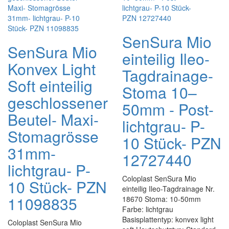
SenSura Mio
SenSura Mio
einteilig Ileo-
Konvex Light
Tagdrainage-
Soft einteilig
Stoma 10–
geschlossener
50mm - Post-
Beutel- Maxi-
lichtgrau- P-
Stomagrösse
10 Stück- PZN
31mm-
12727440
lichtgrau- P-
Coloplast SenSura Mio
10 Stück- PZN
einteilig Ileo-Tagdrainage Nr.
11098835
18670 Stoma: 10-50mm
Farbe: lichtgrau
Basisplattentyp: konvex light
Coloplast SenSura Mio