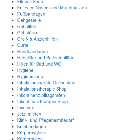
Fitness Shop
FullFace Nasen- und Mundmasken
Fußbandagen
Gehgestelle
Gehhilfen
Gehstöcke
Greif- & Anziehhilfen
Gurte
Handbandagen
Hebelifter und Patientenlifter
Hilfen für Bad und WC
Hygiene
Hygieneshop
Inhalationsgeräte Onlineshop
Inhalationstherapie Shop
Inkontinenz Alltagshilfen
Inkontinenztherapie Shop
Invacare
Jetzt mieten
Klinik- und Pflegeheimbedarf
Kniebandagen
Körperhygiene
Körperpflege