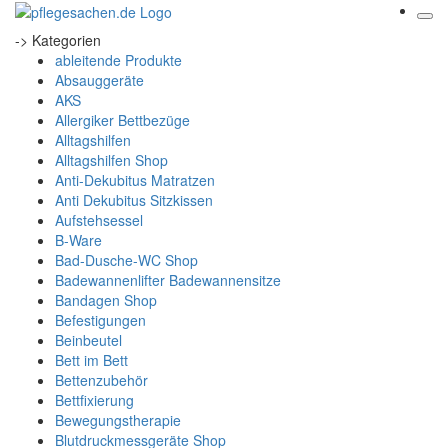
-> Kategorien
ableitende Produkte
Absauggeräte
AKS
Allergiker Bettbezüge
Alltagshilfen
Alltagshilfen Shop
Anti-Dekubitus Matratzen
Anti Dekubitus Sitzkissen
Aufstehsessel
B-Ware
Bad-Dusche-WC Shop
Badewannenlifter Badewannensitze
Bandagen Shop
Befestigungen
Beinbeutel
Bett im Bett
Bettenzubehör
Bettfixierung
Bewegungstherapie
Blutdruckmessgeräte Shop