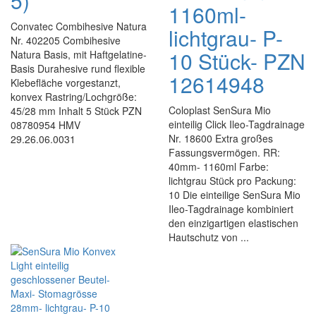
5)
1160ml-
Convatec Combihesive Natura
lichtgrau- P-
Nr. 402205 Combihesive
10 Stück- PZN
Natura Basis, mit Haftgelatine-
Basis Durahesive rund flexible
12614948
Klebefläche vorgestanzt,
konvex Rastring/Lochgröße:
Coloplast SenSura Mio
45/28 mm Inhalt 5 Stück PZN
einteilig Click Ileo-Tagdrainage
08780954 HMV
Nr. 18600 Extra großes
29.26.06.0031
Fassungsvermögen. RR:
40mm- 1160ml Farbe:
lichtgrau Stück pro Packung:
10 Die einteilige SenSura Mio
Ileo-Tagdrainage kombiniert
den einzigartigen elastischen
Hautschutz von ...