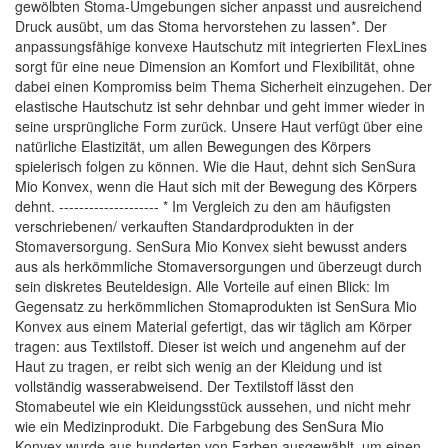
gewölbten Stoma-Umgebungen sicher anpasst und ausreichend
Druck ausübt, um das Stoma hervorstehen zu lassen*. Der
anpassungsfähige konvexe Hautschutz mit integrierten FlexLines
sorgt für eine neue Dimension an Komfort und Flexibilität, ohne
dabei einen Kompromiss beim Thema Sicherheit einzugehen. Der
elastische Hautschutz ist sehr dehnbar und geht immer wieder in
seine ursprüngliche Form zurück. Unsere Haut verfügt über eine
natürliche Elastizität, um allen Bewegungen des Körpers
spielerisch folgen zu können. Wie die Haut, dehnt sich SenSura
Mio Konvex, wenn die Haut sich mit der Bewegung des Körpers
dehnt. -------------------- * Im Vergleich zu den am häufigsten
verschriebenen/ verkauften Standardprodukten in der
Stomaversorgung. SenSura Mio Konvex sieht bewusst anders
aus als herkömmliche Stomaversorgungen und überzeugt durch
sein diskretes Beuteldesign. Alle Vorteile auf einen Blick: Im
Gegensatz zu herkömmlichen Stomaprodukten ist SenSura Mio
Konvex aus einem Material gefertigt, das wir täglich am Körper
tragen: aus Textilstoff. Dieser ist weich und angenehm auf der
Haut zu tragen, er reibt sich wenig an der Kleidung und ist
vollständig wasserabweisend. Der Textilstoff lässt den
Stomabeutel wie ein Kleidungsstück aussehen, und nicht mehr
wie ein Medizinprodukt. Die Farbgebung des SenSura Mio
Konvex wurde aus hunderten von Farben ausgewählt, um einen