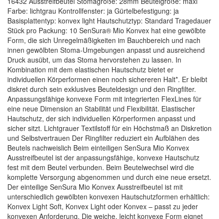
16432 Ausstreifbeutel Stomagröße: 28mm Beutelgröße: maxi
Farbe: lichtgrau Kontrollfenster: ja Gürtelbefestigung: ja
Basisplattentyp: konvex light Hautschutztyp: Standard Tragedauer
Stück pro Packung: 10 SenSura® Mio Konvex hat eine gewölbte
Form, die sich Unregelmäßigkeiten im Bauchbereich und nach
innen gewölbten Stoma-Umgebungen anpasst und ausreichend
Druck ausübt, um das Stoma hervorstehen zu lassen. In
Kombination mit dem elastischen Hautschutz bietet er
individuellen Körperformen einen noch sichereren Halt*. Er bleibt
diskret durch sein exklusives Beuteldesign und den Ringfilter.
Anpassungsfähige konvexe Form mit integrierten FlexLines für
eine neue Dimension an Stabilität und Flexibilität. Elastischer
Hautschutz, der sich individuellen Körperformen anpasst und
sicher sitzt. Lichtgrauer Textilstoff für ein Höchstmaß an Diskretion
und Selbstvertrauen Der Ringfilter reduziert ein Aufblähen des
Beutels nachweislich Beim einteiligen SenSura Mio Konvex
Ausstreifbeutel ist der anpassungsfähige, konvexe Hautschutz
fest mit dem Beutel verbunden. Beim Beutelwechsel wird die
komplette Versorgung abgenommen und durch eine neue ersetzt.
Der einteilige SenSura Mio Konvex Ausstreifbeutel ist mit
unterschiedlich gewölbten konvexen Hautschutzformen erhältlich:
Konvex Light Soft, Konvex Light oder Konvex – passt zu jeder
konvexen Anforderung. Die weiche, leicht konvexe Form eignet