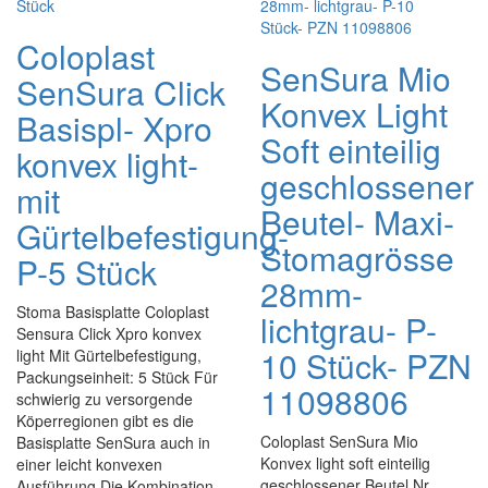
Coloplast
SenSura Mio
SenSura Click
Konvex Light
Basispl- Xpro
Soft einteilig
konvex light-
geschlossener
mit
Beutel- Maxi-
Gürtelbefestigung-
Stomagrösse
P-5 Stück
28mm-
Stoma Basisplatte Coloplast
lichtgrau- P-
Sensura Click Xpro konvex
10 Stück- PZN
light Mit Gürtelbefestigung,
Packungseinheit: 5 Stück Für
11098806
schwierig zu versorgende
Köperregionen gibt es die
Coloplast SenSura Mio
Basisplatte SenSura auch in
Konvex light soft einteilig
einer leicht konvexen
geschlossener Beutel Nr.
Ausführung Die Kombination