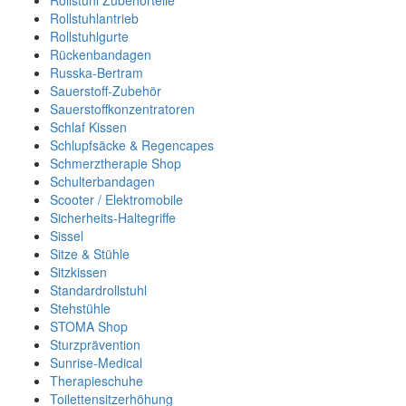
Rollstuhl Zubehörteile
Rollstuhlantrieb
Rollstuhlgurte
Rückenbandagen
Russka-Bertram
Sauerstoff-Zubehör
Sauerstoffkonzentratoren
Schlaf Kissen
Schlupfsäcke & Regencapes
Schmerztherapie Shop
Schulterbandagen
Scooter / Elektromobile
Sicherheits-Haltegriffe
Sissel
Sitze & Stühle
Sitzkissen
Standardrollstuhl
Stehstühle
STOMA Shop
Sturzprävention
Sunrise-Medical
Therapieschuhe
Toilettensitzerhöhung