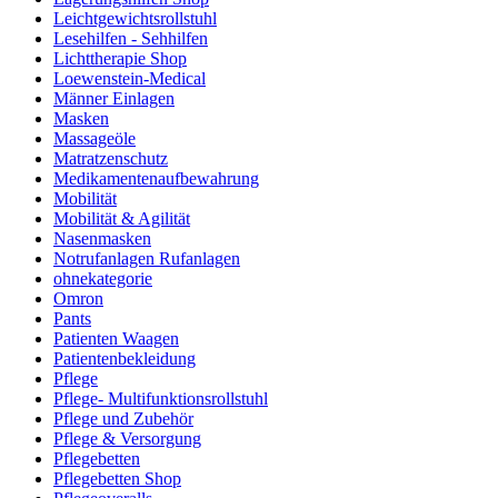
Leichtgewichtsrollstuhl
Lesehilfen - Sehhilfen
Lichttherapie Shop
Loewenstein-Medical
Männer Einlagen
Masken
Massageöle
Matratzenschutz
Medikamentenaufbewahrung
Mobilität
Mobilität & Agilität
Nasenmasken
Notrufanlagen Rufanlagen
ohnekategorie
Omron
Pants
Patienten Waagen
Patientenbekleidung
Pflege
Pflege- Multifunktionsrollstuhl
Pflege und Zubehör
Pflege & Versorgung
Pflegebetten
Pflegebetten Shop