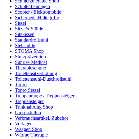
Schmerztherapie Shop
Schulterbandagen
Scooter / Elektromobile
Sicherheits-Haltegriffe
Sissel
Sitze & Stühle
Sitzkissen
Standardrollstuhl
Stehstühle
STOMA Shop
Sturzprävention
Sunrise-Medical
Therapieschuhe
Toilettensitzerhöhung
Toilettenstuhl-Duschrollstuhl
Topro
Topro Sessel
Treppenraupe / Treppensteiger
Treppensteiger
Trinknahrung Shop
Umsetzhilfen
Verbrauchsartikel, Zubehör
Vorlagen
Waagen Shop
Wärme Therapie