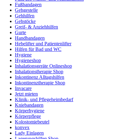
Fußbandagen
Gehgestelle
Gehhilfen
Gehstöcke
Greif- & Anziehhilfen
Gurte
Handbandagen
Hebelifter und Patientenlifter
Hilfen für Bad und WC
Hygiene
Hygieneshop
Inhalationsgeräte Onlineshop
Inhalationstherapie Shop
Inkontinenz Alltagshilfen
Inkontinenztherapie Shop
Invacare
Jetzt mieten
Klinik- und Pflegeheimbedarf
Kniebandagen
Körperhygiene
Körperpflege
Kolostomiebeutel
konvex
Lady Einlagen
Lagerungshilfen Shop