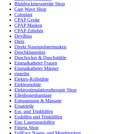
Blutdruckmessgeräte Shop
Care Wave Shop
Coloplast
CPAP Geräte
CPAP Masken
CPAP Zubehör
Devilbiss
Dietz
Direkt Nasenpolstermasken
Duschklappsitze
Duschocker & Duschstühle
Einmalkatheter Frauen
Einmalkatheter Männer
einteilig
Elektro-Rollstühle
Elektromobile
Elektrostimulationstherapie Shop
Ellenbogenbandage
Entspannung & Massage
Ersatzteile
Ess- und Trinkhilfen
Esshilfen und Trinkhilfen
Etac Lagerungshilfen
Fitness Shop
FullFace Nasen- und Mundmasken