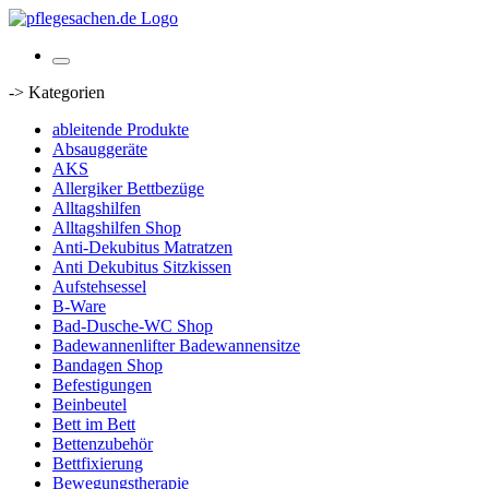
-> Kategorien
ableitende Produkte
Absauggeräte
AKS
Allergiker Bettbezüge
Alltagshilfen
Alltagshilfen Shop
Anti-Dekubitus Matratzen
Anti Dekubitus Sitzkissen
Aufstehsessel
B-Ware
Bad-Dusche-WC Shop
Badewannenlifter Badewannensitze
Bandagen Shop
Befestigungen
Beinbeutel
Bett im Bett
Bettenzubehör
Bettfixierung
Bewegungstherapie