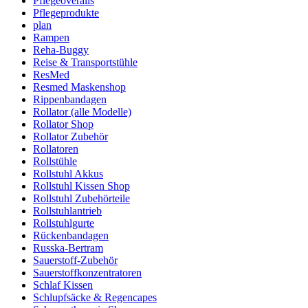
Pflegeoveralls
Pflegeprodukte
plan
Rampen
Reha-Buggy
Reise & Transportstühle
ResMed
Resmed Maskenshop
Rippenbandagen
Rollator (alle Modelle)
Rollator Shop
Rollator Zubehör
Rollatoren
Rollstühle
Rollstuhl Akkus
Rollstuhl Kissen Shop
Rollstuhl Zubehörteile
Rollstuhlantrieb
Rollstuhlgurte
Rückenbandagen
Russka-Bertram
Sauerstoff-Zubehör
Sauerstoffkonzentratoren
Schlaf Kissen
Schlupfsäcke & Regencapes