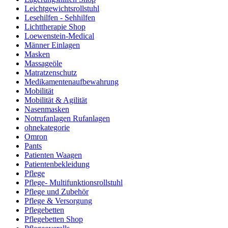
Leichtgewichtsrollstuhl
Lesehilfen - Sehhilfen
Lichttherapie Shop
Loewenstein-Medical
Männer Einlagen
Masken
Massageöle
Matratzenschutz
Medikamentenaufbewahrung
Mobilität
Mobilität & Agilität
Nasenmasken
Notrufanlagen Rufanlagen
ohnekategorie
Omron
Pants
Patienten Waagen
Patientenbekleidung
Pflege
Pflege- Multifunktionsrollstuhl
Pflege und Zubehör
Pflege & Versorgung
Pflegebetten
Pflegebetten Shop