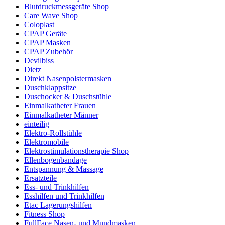
Blutdruckmessgeräte Shop
Care Wave Shop
Coloplast
CPAP Geräte
CPAP Masken
CPAP Zubehör
Devilbiss
Dietz
Direkt Nasenpolstermasken
Duschklappsitze
Duschocker & Duschstühle
Einmalkatheter Frauen
Einmalkatheter Männer
einteilig
Elektro-Rollstühle
Elektromobile
Elektrostimulationstherapie Shop
Ellenbogenbandage
Entspannung & Massage
Ersatzteile
Ess- und Trinkhilfen
Esshilfen und Trinkhilfen
Etac Lagerungshilfen
Fitness Shop
FullFace Nasen- und Mundmasken