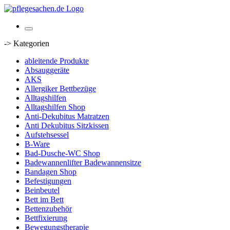
-> Kategorien
ableitende Produkte
Absauggeräte
AKS
Allergiker Bettbezüge
Alltagshilfen
Alltagshilfen Shop
Anti-Dekubitus Matratzen
Anti Dekubitus Sitzkissen
Aufstehsessel
B-Ware
Bad-Dusche-WC Shop
Badewannenlifter Badewannensitze
Bandagen Shop
Befestigungen
Beinbeutel
Bett im Bett
Bettenzubehör
Bettfixierung
Bewegungstherapie