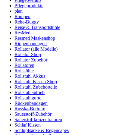
Pflegeoveralls
Pflegeprodukte
plan
Rampen
Reha-Buggy
Reise & Transportstühle
ResMed
Resmed Maskenshop
Rippenbandagen
Rollator (alle Modelle)
Rollator Shop
Rollator Zubehör
Rollatoren
Rollstühle
Rollstuhl Akkus
Rollstuhl Kissen Shop
Rollstuhl Zubehörteile
Rollstuhlantrieb
Rollstuhlgurte
Rückenbandagen
Russka-Bertram
Sauerstoff-Zubehör
Sauerstoffkonzentratoren
Schlaf Kissen
Schlupfsäcke & Regencapes