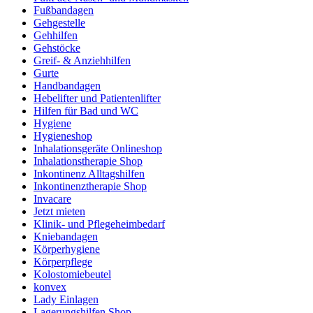
Fußbandagen
Gehgestelle
Gehhilfen
Gehstöcke
Greif- & Anziehhilfen
Gurte
Handbandagen
Hebelifter und Patientenlifter
Hilfen für Bad und WC
Hygiene
Hygieneshop
Inhalationsgeräte Onlineshop
Inhalationstherapie Shop
Inkontinenz Alltagshilfen
Inkontinenztherapie Shop
Invacare
Jetzt mieten
Klinik- und Pflegeheimbedarf
Kniebandagen
Körperhygiene
Körperpflege
Kolostomiebeutel
konvex
Lady Einlagen
Lagerungshilfen Shop