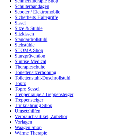
Schmerztherapie Shop
Schulterbandagen
Scooter / Elektromobile
Sicherheits-Haltegriffe
Sissel
Sitze & Stühle
Sitzkissen
Standardrollstuhl
Stehstühle
STOMA Shop
Sturzprävention
Sunrise-Medical
Therapieschuhe
Toilettensitzerhöhung
Toilettenstuhl-Duschrollstuhl
Topro
Topro Sessel
Treppenraupe / Treppensteiger
Treppensteiger
Trinknahrung Shop
Umsetzhilfen
Verbrauchsartikel, Zubehör
Vorlagen
Waagen Shop
Wärme Therapie