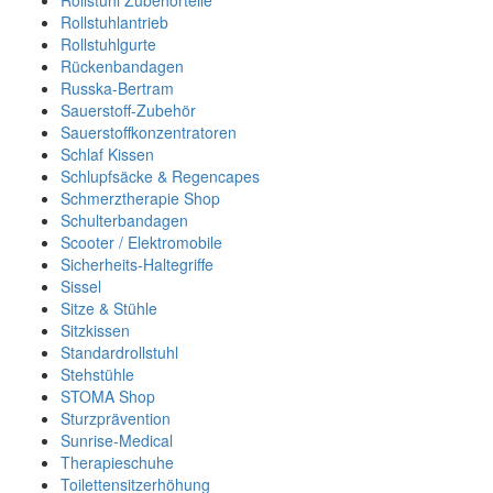
Rollstuhl Zubehörteile
Rollstuhlantrieb
Rollstuhlgurte
Rückenbandagen
Russka-Bertram
Sauerstoff-Zubehör
Sauerstoffkonzentratoren
Schlaf Kissen
Schlupfsäcke & Regencapes
Schmerztherapie Shop
Schulterbandagen
Scooter / Elektromobile
Sicherheits-Haltegriffe
Sissel
Sitze & Stühle
Sitzkissen
Standardrollstuhl
Stehstühle
STOMA Shop
Sturzprävention
Sunrise-Medical
Therapieschuhe
Toilettensitzerhöhung