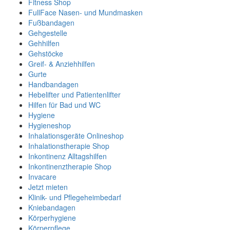
Fitness Shop
FullFace Nasen- und Mundmasken
Fußbandagen
Gehgestelle
Gehhilfen
Gehstöcke
Greif- & Anziehhilfen
Gurte
Handbandagen
Hebelifter und Patientenlifter
Hilfen für Bad und WC
Hygiene
Hygieneshop
Inhalationsgeräte Onlineshop
Inhalationstherapie Shop
Inkontinenz Alltagshilfen
Inkontinenztherapie Shop
Invacare
Jetzt mieten
Klinik- und Pflegeheimbedarf
Kniebandagen
Körperhygiene
Körperpflege