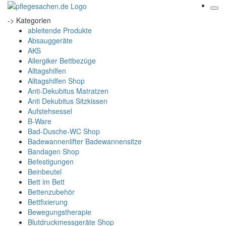
-> Kategorien
ableitende Produkte
Absauggeräte
AKS
Allergiker Bettbezüge
Alltagshilfen
Alltagshilfen Shop
Anti-Dekubitus Matratzen
Anti Dekubitus Sitzkissen
Aufstehsessel
B-Ware
Bad-Dusche-WC Shop
Badewannenlifter Badewannensitze
Bandagen Shop
Befestigungen
Beinbeutel
Bett im Bett
Bettenzubehör
Bettfixierung
Bewegungstherapie
Blutdruckmessgeräte Shop