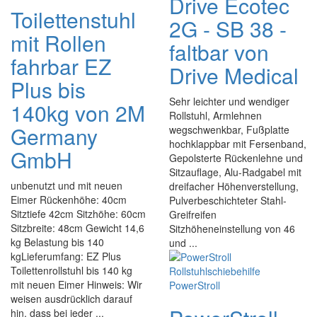
Drive Ecotec
Toilettenstuhl
2G - SB 38 -
mit Rollen
faltbar von
fahrbar EZ
Drive Medical
Plus bis
Sehr leichter und wendiger
140kg von 2M
Rollstuhl, Armlehnen
Germany
wegschwenkbar, Fußplatte
hochklappbar mit Fersenband,
GmbH
Gepolsterte Rückenlehne und
Sitzauflage, Alu-Radgabel mit
unbenutzt und mit neuen
dreifacher Höhenverstellung,
Eimer Rückenhöhe: 40cm
Pulverbeschichteter Stahl-
Sitztiefe 42cm Sitzhöhe: 60cm
Greifreifen
Sitzbreite: 48cm Gewicht 14,6
Sitzhöheneinstellung von 46
kg Belastung bis 140
und ...
kgLieferumfang: EZ Plus
Toilettenrollstuhl bis 140 kg
mit neuen Eimer Hinweis: Wir
weisen ausdrücklich darauf
hin, dass bei jeder ...