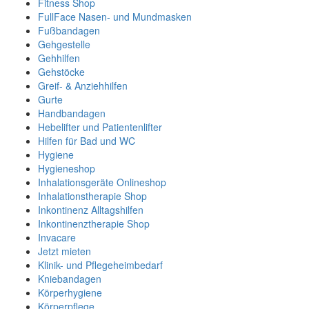
Fitness Shop
FullFace Nasen- und Mundmasken
Fußbandagen
Gehgestelle
Gehhilfen
Gehstöcke
Greif- & Anziehhilfen
Gurte
Handbandagen
Hebelifter und Patientenlifter
Hilfen für Bad und WC
Hygiene
Hygieneshop
Inhalationsgeräte Onlineshop
Inhalationstherapie Shop
Inkontinenz Alltagshilfen
Inkontinenztherapie Shop
Invacare
Jetzt mieten
Klinik- und Pflegeheimbedarf
Kniebandagen
Körperhygiene
Körperpflege