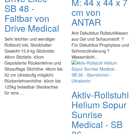
M: 44 x 44 x 7
SB 48 -
cm von
Faltbar von
ANTAR
Drive Medical
Anti Dekubitus Rollstuhlkissen
Sehr leichter und wendiger
aus Gel und Schaumstoff. ?
Rollstuhl inkl. Stockhalter
Für Dekubitus Prophylaxe und
Gewicht 15,9 kg Sitzbreite:
Schmerzlinderung ?
48cm Sitztiefe: 43cm
Wasserdicht...
Gepolsterte Rückenlehne und
Sitzauflage Sitzhöhe: 46cm bis
52 cm (dreistufig möglich)
Rückenlehnenhöhe: 40cm bis
125kg belastbar Steckachse
Aktiv-Rollstuhl
für eine ...
Helium Sopur
Sunrise
Medical - SB