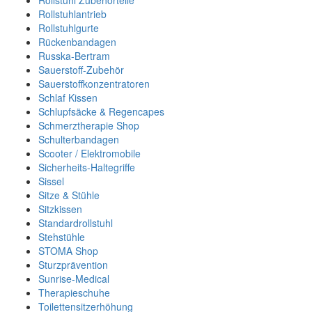
Rollstuhl Zubehörteile
Rollstuhlantrieb
Rollstuhlgurte
Rückenbandagen
Russka-Bertram
Sauerstoff-Zubehör
Sauerstoffkonzentratoren
Schlaf Kissen
Schlupfsäcke & Regencapes
Schmerztherapie Shop
Schulterbandagen
Scooter / Elektromobile
Sicherheits-Haltegriffe
Sissel
Sitze & Stühle
Sitzkissen
Standardrollstuhl
Stehstühle
STOMA Shop
Sturzprävention
Sunrise-Medical
Therapieschuhe
Toilettensitzerhöhung