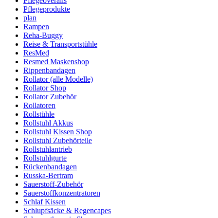
Pflegeoveralls
Pflegeprodukte
plan
Rampen
Reha-Buggy
Reise & Transportstühle
ResMed
Resmed Maskenshop
Rippenbandagen
Rollator (alle Modelle)
Rollator Shop
Rollator Zubehör
Rollatoren
Rollstühle
Rollstuhl Akkus
Rollstuhl Kissen Shop
Rollstuhl Zubehörteile
Rollstuhlantrieb
Rollstuhlgurte
Rückenbandagen
Russka-Bertram
Sauerstoff-Zubehör
Sauerstoffkonzentratoren
Schlaf Kissen
Schlupfsäcke & Regencapes