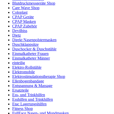
Blutdruckmessgeräte Shop
Care Wave Shop
Coloplast
CPAP Geräte
CPAP Masken
CPAP Zubehör
Devilbiss
Dietz
Direkt Nasenpolstermasken
Duschklappsitze
Duschocker & Duschstühle
Einmalkatheter Frauen
Einmalkatheter Männer
einteilig
Elektro-Rollstühle
Elektromobile
Elektrostimulationstherapie Shop
Ellenbogenbandage
Entspannung & Massage
Ersatzteile
Ess- und Trinkhilfen
Esshilfen und Trinkhilfen
Etac Lagerungshilfen
Fitness Shop
FullFace Nasen- und Mundmasken