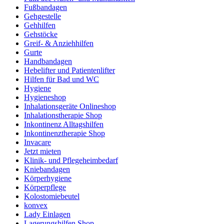
Fußbandagen
Gehgestelle
Gehhilfen
Gehstöcke
Greif- & Anziehhilfen
Gurte
Handbandagen
Hebelifter und Patientenlifter
Hilfen für Bad und WC
Hygiene
Hygieneshop
Inhalationsgeräte Onlineshop
Inhalationstherapie Shop
Inkontinenz Alltagshilfen
Inkontinenztherapie Shop
Invacare
Jetzt mieten
Klinik- und Pflegeheimbedarf
Kniebandagen
Körperhygiene
Körperpflege
Kolostomiebeutel
konvex
Lady Einlagen
Lagerungshilfen Shop