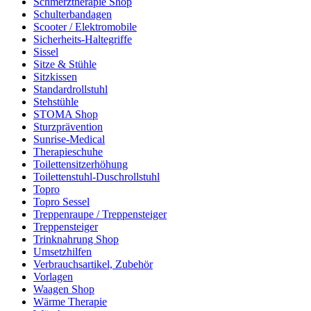
Schmerztherapie Shop
Schulterbandagen
Scooter / Elektromobile
Sicherheits-Haltegriffe
Sissel
Sitze & Stühle
Sitzkissen
Standardrollstuhl
Stehstühle
STOMA Shop
Sturzprävention
Sunrise-Medical
Therapieschuhe
Toilettensitzerhöhung
Toilettenstuhl-Duschrollstuhl
Topro
Topro Sessel
Treppenraupe / Treppensteiger
Treppensteiger
Trinknahrung Shop
Umsetzhilfen
Verbrauchsartikel, Zubehör
Vorlagen
Waagen Shop
Wärme Therapie