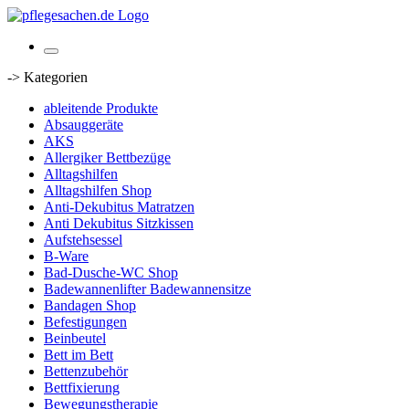
-> Kategorien
ableitende Produkte
Absauggeräte
AKS
Allergiker Bettbezüge
Alltagshilfen
Alltagshilfen Shop
Anti-Dekubitus Matratzen
Anti Dekubitus Sitzkissen
Aufstehsessel
B-Ware
Bad-Dusche-WC Shop
Badewannenlifter Badewannensitze
Bandagen Shop
Befestigungen
Beinbeutel
Bett im Bett
Bettenzubehör
Bettfixierung
Bewegungstherapie