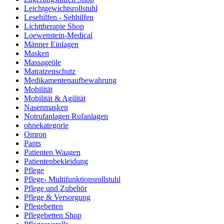
Leichtgewichtsrollstuhl
Lesehilfen - Sehhilfen
Lichttherapie Shop
Loewenstein-Medical
Männer Einlagen
Masken
Massageöle
Matratzenschutz
Medikamentenaufbewahrung
Mobilität
Mobilität & Agilität
Nasenmasken
Notrufanlagen Rufanlagen
ohnekategorie
Omron
Pants
Patienten Waagen
Patientenbekleidung
Pflege
Pflege- Multifunktionsrollstuhl
Pflege und Zubehör
Pflege & Versorgung
Pflegebetten
Pflegebetten Shop