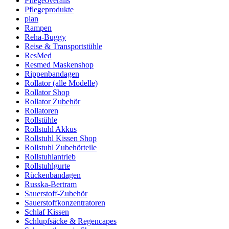
Pflegeoveralls
Pflegeprodukte
plan
Rampen
Reha-Buggy
Reise & Transportstühle
ResMed
Resmed Maskenshop
Rippenbandagen
Rollator (alle Modelle)
Rollator Shop
Rollator Zubehör
Rollatoren
Rollstühle
Rollstuhl Akkus
Rollstuhl Kissen Shop
Rollstuhl Zubehörteile
Rollstuhlantrieb
Rollstuhlgurte
Rückenbandagen
Russka-Bertram
Sauerstoff-Zubehör
Sauerstoffkonzentratoren
Schlaf Kissen
Schlupfsäcke & Regencapes