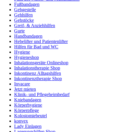
Fußbandagen
Gehgestelle
Gehhilfen
Gehstöcke
Greif- & Anziehhilfen
Gurte
Handbandagen
Hebelifter und Patientenlifter
Hilfen für Bad und WC
Hygiene
Hygieneshop
Inhalationsgeräte Onlineshop
Inhalationstherapie Shop
Inkontinenz Alltagshilfen
Inkontinenztherapie Shop
Invacare
Jetzt mieten
Klinik- und Pflegeheimbedarf
Kniebandagen
Körperhygiene
Körperpflege
Kolostomiebeutel
konvex
Lady Einlagen
Lagerungshilfen Shop