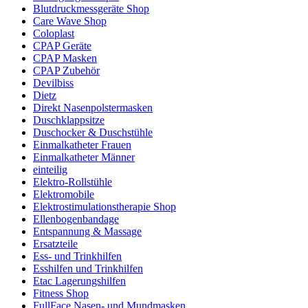
Blutdruckmessgeräte Shop
Care Wave Shop
Coloplast
CPAP Geräte
CPAP Masken
CPAP Zubehör
Devilbiss
Dietz
Direkt Nasenpolstermasken
Duschklappsitze
Duschocker & Duschstühle
Einmalkatheter Frauen
Einmalkatheter Männer
einteilig
Elektro-Rollstühle
Elektromobile
Elektrostimulationstherapie Shop
Ellenbogenbandage
Entspannung & Massage
Ersatzteile
Ess- und Trinkhilfen
Esshilfen und Trinkhilfen
Etac Lagerungshilfen
Fitness Shop
FullFace Nasen- und Mundmasken