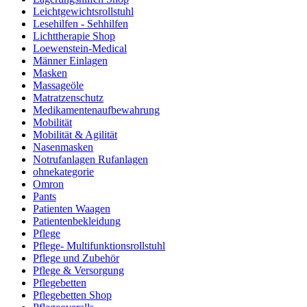
Leichtgewichtsrollstuhl
Lesehilfen - Sehhilfen
Lichttherapie Shop
Loewenstein-Medical
Männer Einlagen
Masken
Massageöle
Matratzenschutz
Medikamentenaufbewahrung
Mobilität
Mobilität & Agilität
Nasenmasken
Notrufanlagen Rufanlagen
ohnekategorie
Omron
Pants
Patienten Waagen
Patientenbekleidung
Pflege
Pflege- Multifunktionsrollstuhl
Pflege und Zubehör
Pflege & Versorgung
Pflegebetten
Pflegebetten Shop