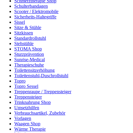
Schmerztherapie Shop
Schulterbandagen
Scooter / Elektromobile
Sicherheits-Haltegriffe
Sissel
Sitze & Stühle
Sitzkissen
Standardrollstuhl
Stehstühle
STOMA Shop
Sturzprävention
Sunrise-Medical
Therapieschuhe
Toilettensitzerhöhung
Toilettenstuhl-Duschrollstuhl
Topro
Topro Sessel
Treppenraupe / Treppensteiger
Treppensteiger
Trinknahrung Shop
Umsetzhilfen
Verbrauchsartikel, Zubehör
Vorlagen
Waagen Shop
Wärme Therapie