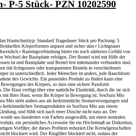
m- P-5 Stück- PZN 10202590
lan Hautschutztyp: Standard Tragedauer Stück pro Packung: 5
ividuellen Körperformen anpasst und sicher sitzt.• Lichtgrauer
hweislich.• Rastringverbindung bietet ein noch stärkeres Gefühl von
n Wechsel der Basisplatte erfolgen. Der Beutel wird mit Hilfe der
ossen ist und Basisplatte und Beutel fest miteinander verbunden sind.
nen mit lichtgrauen oder transparenten Beuteln in verschiedenen
per ist unterschiedlich. Jeder Menschen ist anders, jede Bauchform
nahme des Gewichts. Ein passendes Produkt zu finden kann eine
n Bewegungen des Körpers, so dass eine sichere Passform
Die Haut verfügt über eine natürliche Elastizität, durch die sie sich
ich mit Ihrer Haut, wenn Ihr Körper in Bewegung ist. SenSura Mio
enSura Mio sieht anders aus als herkömmliche Stomaversorgungen und
 zu herkömmlichen Stomaprodukten ist SenSura Mio aus einem
Kleidung, und fühlt sich nach einer Dusche nicht nass an. Der
ng wurde aus hunderten von Farben ausgewählt, um einen neutralen
Produkt, ein persönliches Accessoire für ein Höchstmaß an Diskretion,
tigen Vorfilter, der dieses Problem reduziert.Die Kerneigenschaften
cht blockiert wird. Der Ringfilter blockiert nicht, sodass der