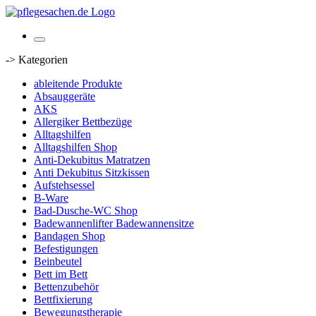
-> Kategorien
ableitende Produkte
Absauggeräte
AKS
Allergiker Bettbezüge
Alltagshilfen
Alltagshilfen Shop
Anti-Dekubitus Matratzen
Anti Dekubitus Sitzkissen
Aufstehsessel
B-Ware
Bad-Dusche-WC Shop
Badewannenlifter Badewannensitze
Bandagen Shop
Befestigungen
Beinbeutel
Bett im Bett
Bettenzubehör
Bettfixierung
Bewegungstherapie