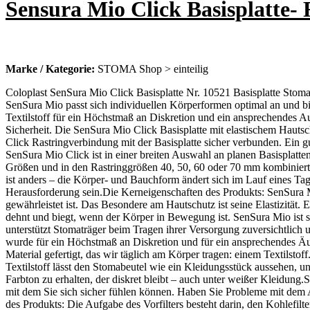
Sensura Mio Click Basisplatte
Marke / Kategorie:
STOMA Shop > einteilig
Coloplast SenSura Mio Click Basisplatte Nr. 10521 Basisplatte Sto
SenSura Mio passt sich individuellen Körperformen optimal an und bie
Textilstoff für ein Höchstmaß an Diskretion und ein ansprechendes Au
Sicherheit. Die SenSura Mio Click Basisplatte mit elastischem Hautsc
Click Rastringverbindung mit der Basisplatte sicher verbunden. Ein gut
SenSura Mio Click ist in einer breiten Auswahl an planen Basisplatte
Größen und in den Rastringgrößen 40, 50, 60 oder 70 mm kombiniert w
ist anders – die Körper- und Bauchform ändert sich im Lauf eines T
Herausforderung sein.Die Kerneigenschaften des Produkts: SenSura M
gewährleistet ist. Das Besondere am Hautschutz ist seine Elastizität. 
dehnt und biegt, wenn der Körper in Bewegung ist. SenSura Mio ist s
unterstützt Stomaträger beim Tragen ihrer Versorgung zuversichtlich 
wurde für ein Höchstmaß an Diskretion und für ein ansprechendes Ä
Material gefertigt, das wir täglich am Körper tragen: einem Textilsto
Textilstoff lässt den Stomabeutel wie ein Kleidungsstück aussehen, 
Farbton zu erhalten, der diskret bleibt – auch unter weißer Kleidung.
mit dem Sie sich sicher fühlen können. Haben Sie Probleme mit dem Au
des Produkts: Die Aufgabe des Vorfilters besteht darin, den Kohlefilte