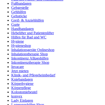
Fußbandagen
Gehgestelle
Gehhilfen
Gehstöcke
Greif- & Anziehhilfen
Gurte
Handbandagen
Hebelifter und Patientenlifter
Hilfen für Bad und WC
Hygiene
Hygieneshop
Inhalationsgeräte Onlineshop
Inhalationstherapie Shop
Inkontinenz Alltagshilfen
Inkontinenztherapie Shop
Invacare
Jetzt mieten
Klinik- und Pflegeheimbedarf
Kniebandagen
Körperhygiene
Körperpflege
Kolostomiebeutel
konvex
Lady Einlagen
Lagerungshilfen Shop