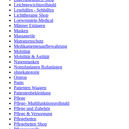
Leichtgewichtsrollstuhl
Lesehilfen - Sehhilfen
Lichttherapie Shop
Loewenstein-Medical
Männer Einlagen
Masken
Massageöle
Matratzenschutz
Medikamentenaufbewahrung
Mobilität
Mobilität & Agilität
Nasenmasken
Notrufanlagen Rufanlagen
ohnekategorie
Omron
Pants
Patienten Waagen
Patientenbekleidung
Pflege
Pflege- Multifunktionsrollstuhl
Pflege und Zubehör
Pflege & Versorgung
Pflegebetten
Pflegebetten Shop