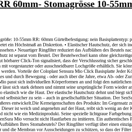
- RR 60mm- Stomagrösse 10-55m
magröße: 10-55mm RR: 60mm Gürtelbefestigung: nein Basisplattentyp: p
tet ein Höchstmaß an Diskretion. • Elastischer Hautschutz, der sich ind
ssehen.• Neuartiger Ringfilter reduziert das Aufblähen des Beutels nac
hutz ist separat vom Beutel. Der Beutelwechsel kann ohne gleichzeitige
 hörbarer Click-Ton signalisiert, dass der Verschlussring sicher geschl
n mit vorgestanzter oder ausschneidbarer Lochgröße erhältlich. Sie kön
erden. Vorteile der Coloplast Sensura Mio Click Basisplatte Jeder Kör
ages und durch Bewegung - oder auch über die Jahre, etwa Ab- oder Zu
io passt sich individuellen Körperformen an und folgt den natürliche
Er lässt sich stark dehnen und nimmt seine ursprüngliche Form wieder an. 
o elastisch wie die Haut. Der elastische Hautschutz dehnt und biegt s
und selbstsicher zu sein – auch in gesellschaftlicher Situation. Der S
ußeres entwickelt.Die Kerneigenschaften des Produkts: Im Gegensatz
ff. Dieser ist weich und angenehm auf der Haut, reibt sich wenig an der 
und nicht wie ein Medizinprodukt. Seine spezielle lichtgraue Farbgebu
SenSura Mio versucht nicht Hautfarben zu imitieren. Ein authentisches 
fblähen Ihres Stomabeutels? Der Ringfilter verfügt über einen einzigar
r und die Membran vor Ausscheidungen zu schützen, so dass der Filter ni