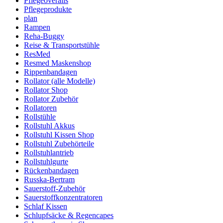
Pflegeoveralls
Pflegeprodukte
plan
Rampen
Reha-Buggy
Reise & Transportstühle
ResMed
Resmed Maskenshop
Rippenbandagen
Rollator (alle Modelle)
Rollator Shop
Rollator Zubehör
Rollatoren
Rollstühle
Rollstuhl Akkus
Rollstuhl Kissen Shop
Rollstuhl Zubehörteile
Rollstuhlantrieb
Rollstuhlgurte
Rückenbandagen
Russka-Bertram
Sauerstoff-Zubehör
Sauerstoffkonzentratoren
Schlaf Kissen
Schlupfsäcke & Regencapes