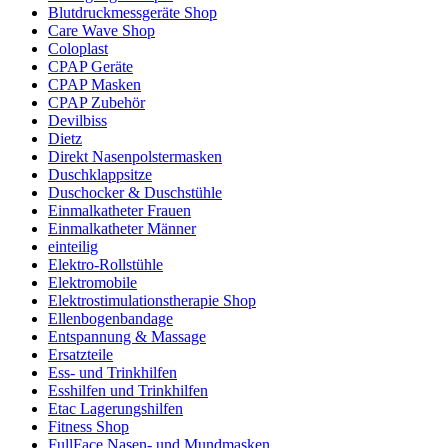
Blutdruckmessgeräte Shop
Care Wave Shop
Coloplast
CPAP Geräte
CPAP Masken
CPAP Zubehör
Devilbiss
Dietz
Direkt Nasenpolstermasken
Duschklappsitze
Duschocker & Duschstühle
Einmalkatheter Frauen
Einmalkatheter Männer
einteilig
Elektro-Rollstühle
Elektromobile
Elektrostimulationstherapie Shop
Ellenbogenbandage
Entspannung & Massage
Ersatzteile
Ess- und Trinkhilfen
Esshilfen und Trinkhilfen
Etac Lagerungshilfen
Fitness Shop
FullFace Nasen- und Mundmasken