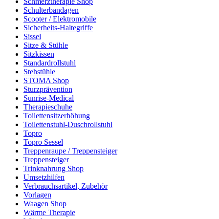
Schmerztherapie Shop
Schulterbandagen
Scooter / Elektromobile
Sicherheits-Haltegriffe
Sissel
Sitze & Stühle
Sitzkissen
Standardrollstuhl
Stehstühle
STOMA Shop
Sturzprävention
Sunrise-Medical
Therapieschuhe
Toilettensitzerhöhung
Toilettenstuhl-Duschrollstuhl
Topro
Topro Sessel
Treppenraupe / Treppensteiger
Treppensteiger
Trinknahrung Shop
Umsetzhilfen
Verbrauchsartikel, Zubehör
Vorlagen
Waagen Shop
Wärme Therapie