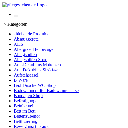
-> Kategorien
ableitende Produkte
Absauggeräte
AKS
Allergiker Bettbezüge
Alltagshilfen
Alltagshilfen Shop
Anti-Dekubitus Matratzen
Anti Dekubitus Sitzkissen
Aufstehsessel
B-Ware
Bad-Dusche-WC Shop
Badewannenlifter Badewannensitze
Bandagen Shop
Befestigungen
Beinbeutel
Bett im Bett
Bettenzubehör
Bettfixierung
Bewegungstherapie