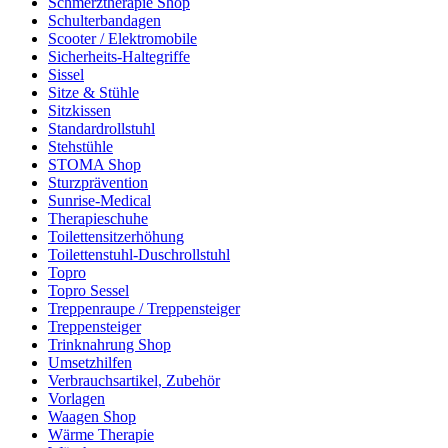
Schmerztherapie Shop
Schulterbandagen
Scooter / Elektromobile
Sicherheits-Haltegriffe
Sissel
Sitze & Stühle
Sitzkissen
Standardrollstuhl
Stehstühle
STOMA Shop
Sturzprävention
Sunrise-Medical
Therapieschuhe
Toilettensitzerhöhung
Toilettenstuhl-Duschrollstuhl
Topro
Topro Sessel
Treppenraupe / Treppensteiger
Treppensteiger
Trinknahrung Shop
Umsetzhilfen
Verbrauchsartikel, Zubehör
Vorlagen
Waagen Shop
Wärme Therapie