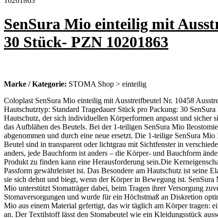
SenSura Mio einteilig mit Auss
30 Stück- PZN 10201863
Marke / Kategorie:
STOMA Shop > einteilig
Coloplast SenSura Mio einteilig mit Ausstreifbeutel Nr. 10458 Ausstr
Hautschutztyp: Standard Tragedauer Stück pro Packung: 30 SenSura M
Hautschutz, der sich individuellen Körperformen anpasst und sicher si
das Aufblähen des Beutels. Bei der 1-teiligen SenSura Mio Ileostomi
abgenommen und durch eine neue ersetzt. Die 1-teilige SenSura Mio Il
Beutel sind in transparent oder lichtgrau mit Sichtfenster in verschied
anders, jede Bauchform ist anders – die Körper- und Bauchform änd
Produkt zu finden kann eine Herausforderung sein.Die Kerneigenscha
Passform gewährleistet ist. Das Besondere am Hautschutz ist seine Elas
sie sich dehnt und biegt, wenn der Körper in Bewegung ist. SenSura M
Mio unterstützt Stomaträger dabei, beim Tragen ihrer Versorgung zuver
Stomaversorgungen und wurde für ein Höchstmaß an Diskretion optim
Mio aus einem Material gefertigt, das wir täglich am Körper tragen: e
an. Der Textilstoff lässt den Stomabeutel wie ein Kleidungsstück au