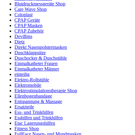
Blutdruckmessgeräte Shop
Care Wave Shop
Coloplast
CPAP Geräte
CPAP Masken
CPAP Zubehör
Devilbiss
Dietz
Direkt Nasenpolstermasken
Duschklappsitze
Duschocker & Duschstühle
Einmalkatheter Frauen
Einmalkatheter Männer
einteilig
Elektro-Rollstühle
Elektromobile
Elektrostimulationstherapie Shop
Ellenbogenbandage
Entspannung & Massage
Ersatzteile
Ess- und Trinkhilfen
Esshilfen und Trinkhilfen
Etac Lagerungshilfen
Fitness Shop
FullFace Nasen- und Mundmasken