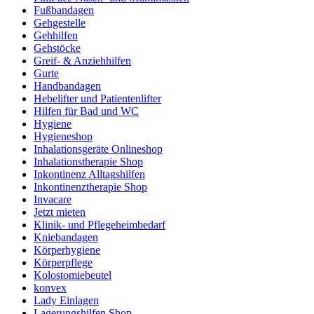
Fußbandagen
Gehgestelle
Gehhilfen
Gehstöcke
Greif- & Anziehhilfen
Gurte
Handbandagen
Hebelifter und Patientenlifter
Hilfen für Bad und WC
Hygiene
Hygieneshop
Inhalationsgeräte Onlineshop
Inhalationstherapie Shop
Inkontinenz Alltagshilfen
Inkontinenztherapie Shop
Invacare
Jetzt mieten
Klinik- und Pflegeheimbedarf
Kniebandagen
Körperhygiene
Körperpflege
Kolostomiebeutel
konvex
Lady Einlagen
Lagerungshilfen Shop