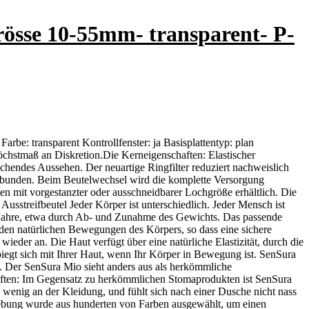
rösse 10-55mm- transparent- P-
rbe: transparent Kontrollfenster: ja Basisplattentyp: plan
öchstmaß an Diskretion.Die Kerneigenschaften: Elastischer
echendes Aussehen. Der neuartige Ringfilter reduziert nachweislich
verbunden. Beim Beutelwechsel wird die komplette Versorgung
en mit vorgestanzter oder ausschneidbarer Lochgröße erhältlich. Die
 Ausstreifbeutel Jeder Körper ist unterschiedlich. Jeder Mensch ist
e Jahre, etwa durch Ab- und Zunahme des Gewichts. Das passende
den natürlichen Bewegungen des Körpers, so dass eine sichere
wieder an. Die Haut verfügt über eine natürliche Elastizität, durch die
biegt sich mit Ihrer Haut, wenn Ihr Körper in Bewegung ist. SenSura
on. Der SenSura Mio sieht anders aus als herkömmliche
aften: Im Gegensatz zu herkömmlichen Stomaprodukten ist SenSura
h wenig an der Kleidung, und fühlt sich nach einer Dusche nicht nass
rbgebung wurde aus hunderten von Farben ausgewählt, um einen