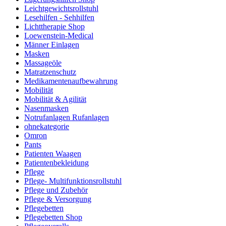
Leichtgewichtsrollstuhl
Lesehilfen - Sehhilfen
Lichttherapie Shop
Loewenstein-Medical
Männer Einlagen
Masken
Massageöle
Matratzenschutz
Medikamentenaufbewahrung
Mobilität
Mobilität & Agilität
Nasenmasken
Notrufanlagen Rufanlagen
ohnekategorie
Omron
Pants
Patienten Waagen
Patientenbekleidung
Pflege
Pflege- Multifunktionsrollstuhl
Pflege und Zubehör
Pflege & Versorgung
Pflegebetten
Pflegebetten Shop