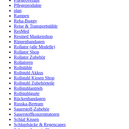
Pflegeoveralls
Pflegeprodukte
plan
Rampen
Reha-Buggy
Reise & Transportstühle
ResMed
Resmed Maskenshop
Rippenbandagen
Rollator (alle Modelle)
Rollator Shop
Rollator Zubehör
Rollatoren
Rollstühle
Rollstuhl Akkus
Rollstuhl Kissen Shop
Rollstuhl Zubehörteile
Rollstuhlantrieb
Rollstuhlgurte
Rückenbandagen
Russka-Bertram
Sauerstoff-Zubehör
Sauerstoffkonzentratoren
Schlaf Kissen
Schlupfsäcke & Regencapes