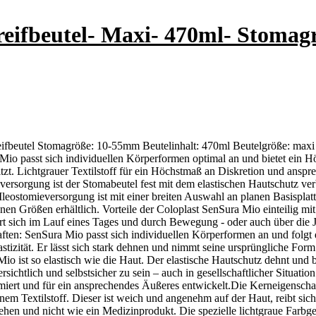
treifbeutel- Maxi- 470ml- Stomag
eifbeutel Stomagröße: 10-55mm Beutelinhalt: 470ml Beutelgröße: maxi Fa
io passt sich individuellen Körperformen optimal an und bietet ein H
tzt. Lichtgrauer Textilstoff für ein Höchstmaß an Diskretion und anspr
eversorgung ist der Stomabeutel fest mit dem elastischen Hautschutz 
eostomieversorgung ist mit einer breiten Auswahl an planen Basisplatt
enen Größen erhältlich. Vorteile der Coloplast SenSura Mio einteilig mit
ert sich im Lauf eines Tages und durch Bewegung - oder auch über di
ften: SenSura Mio passt sich individuellen Körperformen an und folgt 
tizität. Er lässt sich stark dehnen und nimmt seine ursprüngliche Form 
io ist so elastisch wie die Haut. Der elastische Hautschutz dehnt und 
sichtlich und selbstsicher zu sein – auch in gesellschaftlicher Situati
iert und für ein ansprechendes Äußeres entwickelt.Die Kerneigensch
inem Textilstoff. Dieser ist weich und angenehm auf der Haut, reibt sic
ssehen und nicht wie ein Medizinprodukt. Die spezielle lichtgraue Fa