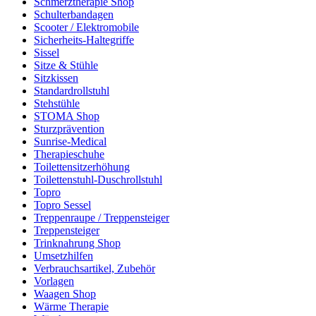
Schmerztherapie Shop
Schulterbandagen
Scooter / Elektromobile
Sicherheits-Haltegriffe
Sissel
Sitze & Stühle
Sitzkissen
Standardrollstuhl
Stehstühle
STOMA Shop
Sturzprävention
Sunrise-Medical
Therapieschuhe
Toilettensitzerhöhung
Toilettenstuhl-Duschrollstuhl
Topro
Topro Sessel
Treppenraupe / Treppensteiger
Treppensteiger
Trinknahrung Shop
Umsetzhilfen
Verbrauchsartikel, Zubehör
Vorlagen
Waagen Shop
Wärme Therapie