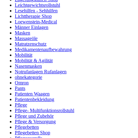
Leichtgewichtsrollstuhl
Lesehilfen - Sehhilfen
Lichttherapie Shop
Loewenstein-Medical
Männer Einlagen
Masken
Massageöle
Matratzenschutz
Medikamentenaufbewahrung
Mobilität
Mobilität & Agilität
Nasenmasken
Notrufanlagen Rufanlagen
ohnekategorie
Omron
Pants
Patienten Waagen
Patientenbekleidung
Pflege
Pflege- Multifunktionsrollstuhl
Pflege und Zubehör
Pflege & Versorgung
Pflegebetten
Pflegebetten Shop