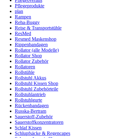
Pflegeoveralls
Pflegeprodukte
plan
Rampen
Reha-Buggy
Reise & Transportstühle
ResMed
Resmed Maskenshop
Rippenbandagen
Rollator (alle Modelle)
Rollator Shop
Rollator Zubehör
Rollatoren
Rollstühle
Rollstuhl Akkus
Rollstuhl Kissen Shop
Rollstuhl Zubehörteile
Rollstuhlantrieb
Rollstuhlgurte
Rückenbandagen
Russka-Bertram
Sauerstoff-Zubehör
Sauerstoffkonzentratoren
Schlaf Kissen
Schlupfsäcke & Regencapes