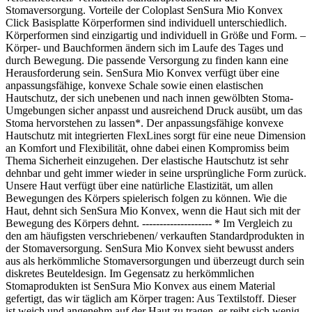
Stomaversorgung. Vorteile der Coloplast SenSura Mio Konvex
Click Basisplatte Körperformen sind individuell unterschiedlich.
Körperformen sind einzigartig und individuell in Größe und Form. –
Körper- und Bauchformen ändern sich im Laufe des Tages und
durch Bewegung. Die passende Versorgung zu finden kann eine
Herausforderung sein. SenSura Mio Konvex verfügt über eine
anpassungsfähige, konvexe Schale sowie einen elastischen
Hautschutz, der sich unebenen und nach innen gewölbten Stoma-
Umgebungen sicher anpasst und ausreichend Druck ausübt, um das
Stoma hervorstehen zu lassen*. Der anpassungsfähige konvexe
Hautschutz mit integrierten FlexLines sorgt für eine neue Dimension
an Komfort und Flexibilität, ohne dabei einen Kompromiss beim
Thema Sicherheit einzugehen. Der elastische Hautschutz ist sehr
dehnbar und geht immer wieder in seine ursprüngliche Form zurück.
Unsere Haut verfügt über eine natürliche Elastizität, um allen
Bewegungen des Körpers spielerisch folgen zu können. Wie die
Haut, dehnt sich SenSura Mio Konvex, wenn die Haut sich mit der
Bewegung des Körpers dehnt. -------------------- * Im Vergleich zu
den am häufigsten verschriebenen/ verkauften Standardprodukten in
der Stomaversorgung. SenSura Mio Konvex sieht bewusst anders
aus als herkömmliche Stomaversorgungen und überzeugt durch sein
diskretes Beuteldesign. Im Gegensatz zu herkömmlichen
Stomaprodukten ist SenSura Mio Konvex aus einem Material
gefertigt, das wir täglich am Körper tragen: Aus Textilstoff. Dieser
ist weich und angenehm auf der Haut zu tragen, er reibt sich wenig