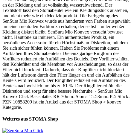
an der Kleidung und ist vollständig wasserabweisend. Der
Textilstoff lässt den Stomabeutel wie ein Kleidungsstück aussehen,
und nicht mehr wie ein Medizinprodukt. Die Farbgebung des
SenSura Mio Konvex wurde aus hunderten von Farben ausgewählt,
um einen neutralen Farbton zu erhalten, der selbst – unter weißer
Kleidung diskret bleibt. SenSura Mio Konvex versucht bewusst
nicht, Hauttöne zu imitieren. Ein authentisches Produkt, ein
persönliches Accessoire für ein Höchstmaß an Diskretion, mit dem
Sie sich sicher fühlen können. Haben Sie Probleme mit einem
Aufblähen Ihres Stomabeutels? Die einzigartige Ringform des
Vorfilters reduziert ein Aufblähen des Beutels. Der Vorfilter schützt
den Kohlefilter und die Membran vor Ausscheidungen, so dass der
Filter nicht blockiert. Dadurch, dass der Ringfilter nicht blockiert
hält der Luftstrom durch den Filter länger an und ein Aufblähen des
Beutels wird reduziert. Der Ringfilter reduziert ein Aufblähen des
Beutels nachweislich um bis zu 61 %. Der Ringfilter erhöht die
Diskretion und sorgt für eine bessere Nachtruhe. - SenSura Mio
Konvex Click Basisplatte- RR 70mm- Stoma 15-53mm- P-5 Stück-
PZN 10858209 ist ein Artikel aus der STOMA Shop > konvex
Kategorie.
Weiteres aus STOMA Shop