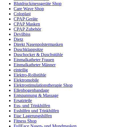
Blutdruckmessgeräte Shop
Care Wave Shop
Coloplast
CPAP Geräte
CPAP Masken
CPAP Zubehör
Devilbiss
Dietz
Direkt Nasenpolstermasken
Duschklappsitze
Duschocker & Duschstühle
Einmalkatheter Frauen
Einmalkatheter Männer
einteilig
Elektro-Rollstühle
Elektromobile
Elektrostimulationstherapie Shop
Ellenbogenbandage
Entspannung & Massage
Ersatzteile
Ess- und Trinkhilfen
Esshilfen und Trinkhilfen
Etac Lagerungshilfen
Fitness Shop
FullFace Nasen- und Mundmasken