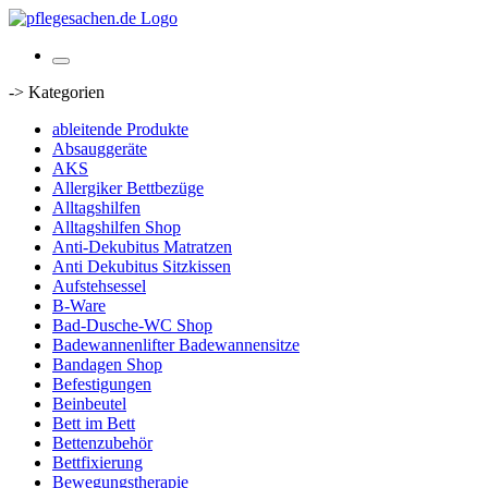
-> Kategorien
ableitende Produkte
Absauggeräte
AKS
Allergiker Bettbezüge
Alltagshilfen
Alltagshilfen Shop
Anti-Dekubitus Matratzen
Anti Dekubitus Sitzkissen
Aufstehsessel
B-Ware
Bad-Dusche-WC Shop
Badewannenlifter Badewannensitze
Bandagen Shop
Befestigungen
Beinbeutel
Bett im Bett
Bettenzubehör
Bettfixierung
Bewegungstherapie