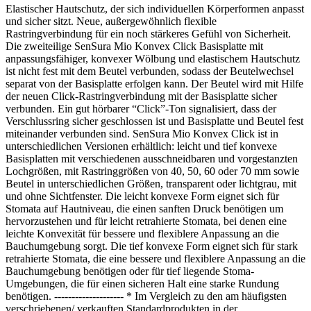
Elastischer Hautschutz, der sich individuellen Körperformen anpasst
und sicher sitzt. Neue, außergewöhnlich flexible
Rastringverbindung für ein noch stärkeres Gefühl von Sicherheit.
Die zweiteilige SenSura Mio Konvex Click Basisplatte mit
anpassungsfähiger, konvexer Wölbung und elastischem Hautschutz
ist nicht fest mit dem Beutel verbunden, sodass der Beutelwechsel
separat von der Basisplatte erfolgen kann. Der Beutel wird mit Hilfe
der neuen Click-Rastringverbindung mit der Basisplatte sicher
verbunden. Ein gut hörbarer “Click”-Ton signalisiert, dass der
Verschlussring sicher geschlossen ist und Basisplatte und Beutel fest
miteinander verbunden sind. SenSura Mio Konvex Click ist in
unterschiedlichen Versionen erhältlich: leicht und tief konvexe
Basisplatten mit verschiedenen ausschneidbaren und vorgestanzten
Lochgrößen, mit Rastringgrößen von 40, 50, 60 oder 70 mm sowie
Beutel in unterschiedlichen Größen, transparent oder lichtgrau, mit
und ohne Sichtfenster. Die leicht konvexe Form eignet sich für
Stomata auf Hautniveau, die einen sanften Druck benötigen um
hervorzustehen und für leicht retrahierte Stomata, bei denen eine
leichte Konvexität für bessere und flexiblere Anpassung an die
Bauchumgebung sorgt. Die tief konvexe Form eignet sich für stark
retrahierte Stomata, die eine bessere und flexiblere Anpassung an die
Bauchumgebung benötigen oder für tief liegende Stoma-
Umgebungen, die für einen sicheren Halt eine starke Rundung
benötigen. -------------------- * Im Vergleich zu den am häufigsten
verschriebenen/ verkauften Standardprodukten in der