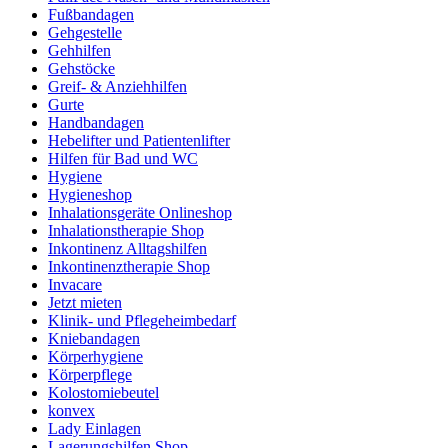
Fußbandagen
Gehgestelle
Gehhilfen
Gehstöcke
Greif- & Anziehhilfen
Gurte
Handbandagen
Hebelifter und Patientenlifter
Hilfen für Bad und WC
Hygiene
Hygieneshop
Inhalationsgeräte Onlineshop
Inhalationstherapie Shop
Inkontinenz Alltagshilfen
Inkontinenztherapie Shop
Invacare
Jetzt mieten
Klinik- und Pflegeheimbedarf
Kniebandagen
Körperhygiene
Körperpflege
Kolostomiebeutel
konvex
Lady Einlagen
Lagerungshilfen Shop