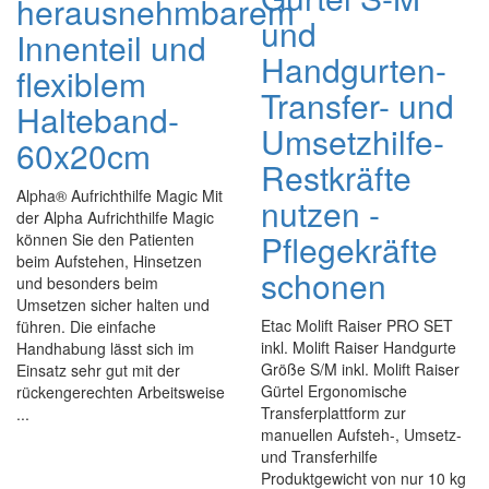
herausnehmbarem
und
Innenteil und
Handgurten-
flexiblem
Transfer- und
Halteband-
Umsetzhilfe-
60x20cm
Restkräfte
Alpha® Aufrichthilfe Magic Mit
nutzen -
der Alpha Aufrichthilfe Magic
Pflegekräfte
können Sie den Patienten
beim Aufstehen, Hinsetzen
schonen
und besonders beim
Umsetzen sicher halten und
Etac Molift Raiser PRO SET
führen. Die einfache
inkl. Molift Raiser Handgurte
Handhabung lässt sich im
Größe S/M inkl. Molift Raiser
Einsatz sehr gut mit der
Gürtel Ergonomische
rückengerechten Arbeitsweise
Transferplattform zur
...
manuellen Aufsteh-, Umsetz-
und Transferhilfe
Produktgewicht von nur 10 kg