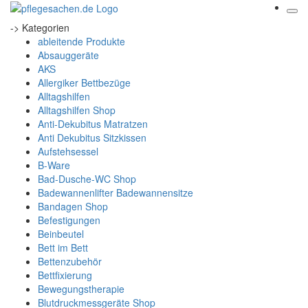
-> Kategorien
ableitende Produkte
Absauggeräte
AKS
Allergiker Bettbezüge
Alltagshilfen
Alltagshilfen Shop
Anti-Dekubitus Matratzen
Anti Dekubitus Sitzkissen
Aufstehsessel
B-Ware
Bad-Dusche-WC Shop
Badewannenlifter Badewannensitze
Bandagen Shop
Befestigungen
Beinbeutel
Bett im Bett
Bettenzubehör
Bettfixierung
Bewegungstherapie
Blutdruckmessgeräte Shop