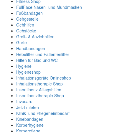
Fitness Shop
FullFace Nasen- und Mundmasken
Fußbandagen
Gehgestelle
Gehhilfen
Gehstöcke
Greif- & Anziehhilfen
Gurte
Handbandagen
Hebelifter und Patientenlifter
Hilfen für Bad und WC
Hygiene
Hygieneshop
Inhalationsgeräte Onlineshop
Inhalationstherapie Shop
Inkontinenz Alltagshilfen
Inkontinenztherapie Shop
Invacare
Jetzt mieten
Klinik- und Pflegeheimbedarf
Kniebandagen
Körperhygiene
Körperpflege