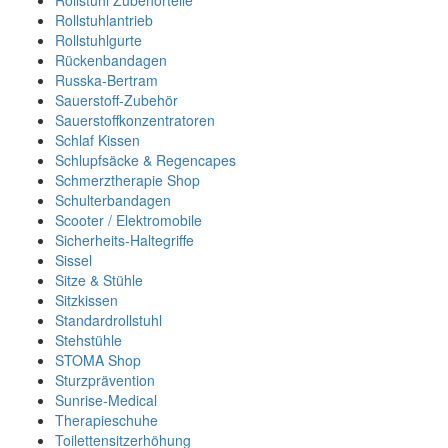
Rollstuhl Zubehörteile
Rollstuhlantrieb
Rollstuhlgurte
Rückenbandagen
Russka-Bertram
Sauerstoff-Zubehör
Sauerstoffkonzentratoren
Schlaf Kissen
Schlupfsäcke & Regencapes
Schmerztherapie Shop
Schulterbandagen
Scooter / Elektromobile
Sicherheits-Haltegriffe
Sissel
Sitze & Stühle
Sitzkissen
Standardrollstuhl
Stehstühle
STOMA Shop
Sturzprävention
Sunrise-Medical
Therapieschuhe
Toilettensitzerhöhung