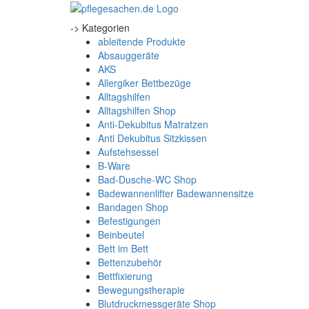
-> Kategorien
ableitende Produkte
Absauggeräte
AKS
Allergiker Bettbezüge
Alltagshilfen
Alltagshilfen Shop
Anti-Dekubitus Matratzen
Anti Dekubitus Sitzkissen
Aufstehsessel
B-Ware
Bad-Dusche-WC Shop
Badewannenlifter Badewannensitze
Bandagen Shop
Befestigungen
Beinbeutel
Bett im Bett
Bettenzubehör
Bettfixierung
Bewegungstherapie
Blutdruckmessgeräte Shop