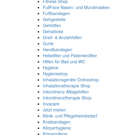
Fitness Shop
FullFace Nasen- und Mundmasken
Fußbandagen
Gehgestelle
Gehhilfen
Gehstöcke
Greif- & Anziehhilfen
Gurte
Handbandagen
Hebelifter und Patientenlifter
Hilfen für Bad und WC
Hygiene
Hygieneshop
Inhalationsgeräte Onlineshop
Inhalationstherapie Shop
Inkontinenz Alltagshilfen
Inkontinenztherapie Shop
Invacare
Jetzt mieten
Klinik- und Pflegeheimbedarf
Kniebandagen
Körperhygiene
Körperpflege