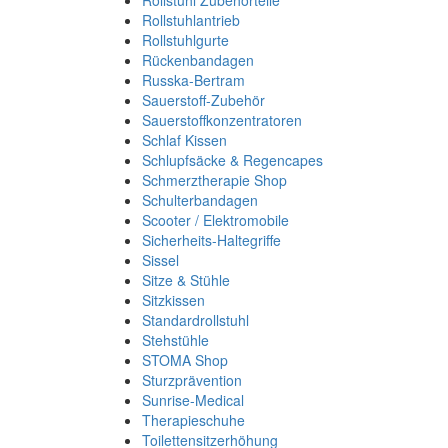
Rollstuhl Zubehörteile
Rollstuhlantrieb
Rollstuhlgurte
Rückenbandagen
Russka-Bertram
Sauerstoff-Zubehör
Sauerstoffkonzentratoren
Schlaf Kissen
Schlupfsäcke & Regencapes
Schmerztherapie Shop
Schulterbandagen
Scooter / Elektromobile
Sicherheits-Haltegriffe
Sissel
Sitze & Stühle
Sitzkissen
Standardrollstuhl
Stehstühle
STOMA Shop
Sturzprävention
Sunrise-Medical
Therapieschuhe
Toilettensitzerhöhung