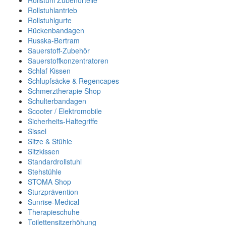
Rollstuhl Zubehörteile
Rollstuhlantrieb
Rollstuhlgurte
Rückenbandagen
Russka-Bertram
Sauerstoff-Zubehör
Sauerstoffkonzentratoren
Schlaf Kissen
Schlupfsäcke & Regencapes
Schmerztherapie Shop
Schulterbandagen
Scooter / Elektromobile
Sicherheits-Haltegriffe
Sissel
Sitze & Stühle
Sitzkissen
Standardrollstuhl
Stehstühle
STOMA Shop
Sturzprävention
Sunrise-Medical
Therapieschuhe
Toilettensitzerhöhung