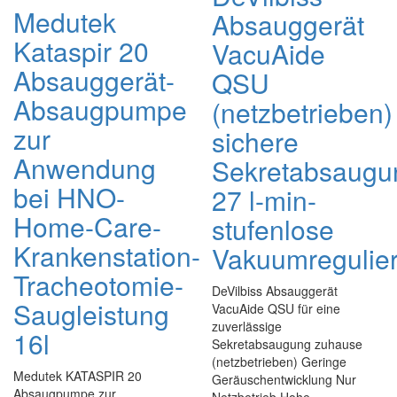
Medutek
Absauggerät
Kataspir 20
VacuAide
Absauggerät-
QSU
Absaugpumpe
(netzbetrieben)
zur
sichere
Anwendung
Sekretabsaugu
bei HNO-
27 l-min-
Home-Care-
stufenlose
Krankenstation-
Vakuumregulie
Tracheotomie-
DeVilbiss Absauggerät
Saugleistung
VacuAide QSU für eine
zuverlässige
16l
Sekretabsaugung zuhause
(netzbetrieben) Geringe
Medutek KATASPIR 20
Geräuschentwicklung Nur
Absaugpumpe zur