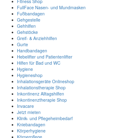
Fitness Shop
FullFace Nasen- und Mundmasken
Fußbandagen
Gehgestelle
Gehhilfen
Gehstöcke
Greif- & Anziehhilfen
Gurte
Handbandagen
Hebelifter und Patientenlifter
Hilfen für Bad und WC
Hygiene
Hygieneshop
Inhalationsgeräte Onlineshop
Inhalationstherapie Shop
Inkontinenz Alltagshilfen
Inkontinenztherapie Shop
Invacare
Jetzt mieten
Klinik- und Pflegeheimbedarf
Kniebandagen
Körperhygiene
Körperpflege