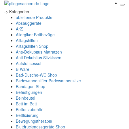
-> Kategorien
ableitende Produkte
Absauggeräte
AKS
Allergiker Bettbezüge
Alltagshilfen
Alltagshilfen Shop
Anti-Dekubitus Matratzen
Anti Dekubitus Sitzkissen
Aufstehsessel
B-Ware
Bad-Dusche-WC Shop
Badewannenlifter Badewannensitze
Bandagen Shop
Befestigungen
Beinbeutel
Bett im Bett
Bettenzubehör
Bettfixierung
Bewegungstherapie
Blutdruckmessgeräte Shop