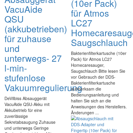
(10er Pack)
VacuAide
für Atmos
QSU
LC27
(akkubetrieben)
Homecaresaug
für zuhause
Saugschlauch
und
Bakterienfilterkartusche (10er
unterwegs- 27
Pack) für Atmos LC27
l-min-
Homecaresauger,
Saugschlauch Bitte lesen Sie
stufenlose
vor Gebrauch der DDS-
Bakterienfilterkartusche
Vakuumregulierung
aufmerksam die
Bedienungsanleitung und
DeVilbiss Absauggerät
halten Sie sich an die
VacuAide QSU-Akku mit
Anweisungen des Herstellers.
Akkubetrieb für eine
Änderungen ...
zuverlässige
Sekretabsaugung Zuhause
und unterwegs Geringe