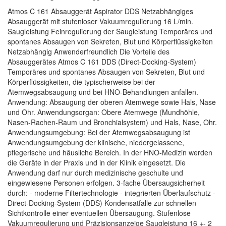
Atmos C 161 Absauggerät Aspirator DDS Netzabhängiges
Absauggerät mit stufenloser Vakuumregulierung 16 L/min.
Saugleistung Feinregulierung der Saugleistung Temporäres und
spontanes Absaugen von Sekreten, Blut und Körperflüssigkeiten
Netzabhängig Anwenderfreundlich Die Vorteile des
Absauggerätes Atmos C 161 DDS (Direct-Docking-System)
Temporäres und spontanes Absaugen von Sekreten, Blut und
Körperflüssigkeiten, die typischerweise bei der
Atemwegsabsaugung und bei HNO-Behandlungen anfallen.
Anwendung: Absaugung der oberen Atemwege sowie Hals, Nase
und Ohr. Anwendungsorgan: Obere Atemwege (Mundhöhle,
Nasen-Rachen-Raum und Bronchialsystem) und Hals, Nase, Ohr.
Anwendungsumgebung: Bei der Atemwegsabsaugung ist
Anwendungsumgebung der klinische, niedergelassene,
pflegerische und häusliche Bereich. In der HNO-Medizin werden
die Geräte in der Praxis und in der Klinik eingesetzt. Die
Anwendung darf nur durch medizinische geschulte und
eingewiesene Personen erfolgen. 3-fache Übersaugsicherheit
durch: - moderne Filtertechnologie - integrierten Überlaufschutz -
Direct-Docking-System (DDS) Kondensatfalle zur schnellen
Sichtkontrolle einer eventuellen Übersaugung. Stufenlose
Vakuumregulierung und Präzisionsanzeige Saugleistung 16 +- 2