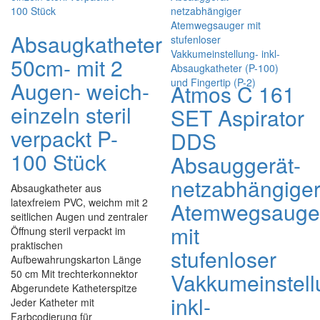
Absaugkatheter
50cm- mit 2
Augen- weich-
Atmos C 161
einzeln steril
SET Aspirator
verpackt P-
DDS
100 Stück
Absauggerät-
netzabhängige
Absaugkatheter aus
latexfreiem PVC, weichm mit 2
Atemwegsauge
seitlichen Augen und zentraler
mit
Öffnung steril verpackt im
praktischen
stufenloser
Aufbewahrungskarton Länge
50 cm Mit trechterkonnektor
Vakkumeinstell
Abgerundete Katheterspitze
inkl-
Jeder Katheter mit
Farbcodierung für