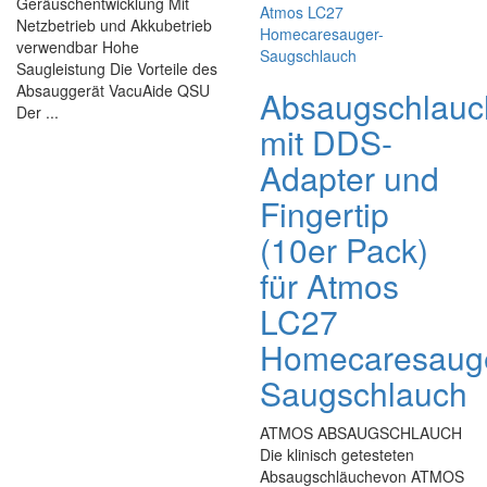
Geräuschentwicklung Mit
Netzbetrieb und Akkubetrieb
verwendbar Hohe
Saugleistung Die Vorteile des
Absauggerät VacuAide QSU
Absaugschlauc
Der ...
mit DDS-
Adapter und
Fingertip
(10er Pack)
für Atmos
LC27
Homecaresaug
Saugschlauch
ATMOS ABSAUGSCHLAUCH
Die klinisch getesteten
Absaugschläuchevon ATMOS