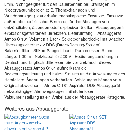
l/min. Nicht geeignet für: den Dauerbetrieb bei Drainagen im
Niedervakuumbereich (z.B. Thoraxdrainagen und
Wunddrainagen), dauerhafte endoskopische Einsätzte, Einsätzte
außerhalb medizinscher Bereiche, für das Absaugen von
entzündlichen, ätzenden oder explosiven Stoffen, Absaugungen in
explosionsgefährdeten Bereichen. Lieferumfang: - Absauggerät
Atmos C 161 Volumen 1 Liter - Sekretbehälterdeckel mit 3-facher
Übersaugsicherhie - 2 DDS (Direct-Docking-System)
Bakterienfilter - Silikon-Saugschlauch, Durchmesser: 6 mm ,
Länge: 1,30 m - Netzkabel für 230 V - Bedienungsanleitung in
Deutsch und Englisch Bitte lesen Sie vor Gebrauch dieses
Absauggerätes Atmos C161 aufmerksam die
Bedienungsanleitung und halten Sie sich an die Anweisungen des
Herstellers. Änderungen vorbehalten. Abbildungen können vom
Original abweichen. - Atmos C 161 Aspirator DDS Absauggerät-
netzabhängiger Atemwegsauger- mit stufenloser
Vakuumeinstellung ist ein Artikel aus der Absauggeräte Kategorie.
Weiteres aus Absauggeräte