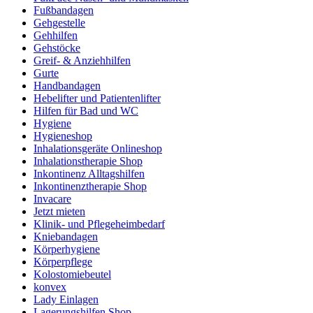
Fußbandagen
Gehgestelle
Gehhilfen
Gehstöcke
Greif- & Anziehhilfen
Gurte
Handbandagen
Hebelifter und Patientenlifter
Hilfen für Bad und WC
Hygiene
Hygieneshop
Inhalationsgeräte Onlineshop
Inhalationstherapie Shop
Inkontinenz Alltagshilfen
Inkontinenztherapie Shop
Invacare
Jetzt mieten
Klinik- und Pflegeheimbedarf
Kniebandagen
Körperhygiene
Körperpflege
Kolostomiebeutel
konvex
Lady Einlagen
Lagerungshilfen Shop