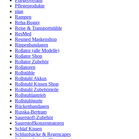
Pflegeoveralls
Pflegeprodukte
plan
Rampen
Reha-Buggy
Reise & Transportstühle
ResMed
Resmed Maskenshop
Rippenbandagen
Rollator (alle Modelle)
Rollator Shop
Rollator Zubehör
Rollatoren
Rollstühle
Rollstuhl Akkus
Rollstuhl Kissen Shop
Rollstuhl Zubehörteile
Rollstuhlantrieb
Rollstuhlgurte
Rückenbandagen
Russka-Bertram
Sauerstoff-Zubehör
Sauerstoffkonzentratoren
Schlaf Kissen
Schlupfsäcke & Regencapes