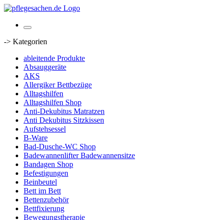
-> Kategorien
ableitende Produkte
Absauggeräte
AKS
Allergiker Bettbezüge
Alltagshilfen
Alltagshilfen Shop
Anti-Dekubitus Matratzen
Anti Dekubitus Sitzkissen
Aufstehsessel
B-Ware
Bad-Dusche-WC Shop
Badewannenlifter Badewannensitze
Bandagen Shop
Befestigungen
Beinbeutel
Bett im Bett
Bettenzubehör
Bettfixierung
Bewegungstherapie