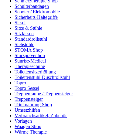
Schmerztherapie Shop
Schulterbandagen
Scooter / Elektromobile
Sicherheits-Haltegriffe
Sissel
Sitze & Stühle
Sitzkissen
Standardrollstuhl
Stehstühle
STOMA Shop
Sturzprävention
Sunrise-Medical
Therapieschuhe
Toilettensitzerhöhung
Toilettenstuhl-Duschrollstuhl
Topro
Topro Sessel
Treppenraupe / Treppensteiger
Treppensteiger
Trinknahrung Shop
Umsetzhilfen
Verbrauchsartikel, Zubehör
Vorlagen
Waagen Shop
Wärme Therapie