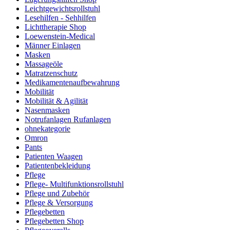
Leichtgewichtsrollstuhl
Lesehilfen - Sehhilfen
Lichttherapie Shop
Loewenstein-Medical
Männer Einlagen
Masken
Massageöle
Matratzenschutz
Medikamentenaufbewahrung
Mobilität
Mobilität & Agilität
Nasenmasken
Notrufanlagen Rufanlagen
ohnekategorie
Omron
Pants
Patienten Waagen
Patientenbekleidung
Pflege
Pflege- Multifunktionsrollstuhl
Pflege und Zubehör
Pflege & Versorgung
Pflegebetten
Pflegebetten Shop