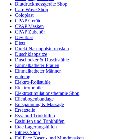
Blutdruckmessgeräte Shop
Care Wave Shop
Coloplast
CPAP Geräte
CPAP Masken
CPAP Zubehör
Devilbiss
Dietz
Direkt Nasenpolstermasken
Duschklappsitze
Duschocker & Duschstühle
Einmalkatheter Frauen
Einmalkatheter Männer
einteilig
Elektro-Rollstühle
Elektromobile
Elektrostimulationstherapie Shop
Ellenbogenbandage
Entspannung & Massage
Ersatzteile
Ess- und Trinkhilfen
Esshilfen und Trinkhilfen
Etac Lagerungshilfen
Fitness Shop
FullFace Nasen- und Mundmasken