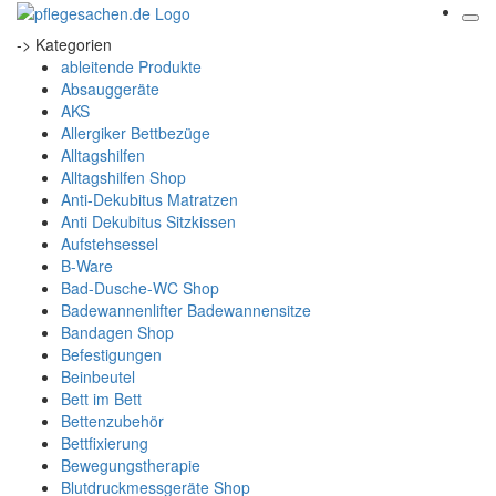
-> Kategorien
ableitende Produkte
Absauggeräte
AKS
Allergiker Bettbezüge
Alltagshilfen
Alltagshilfen Shop
Anti-Dekubitus Matratzen
Anti Dekubitus Sitzkissen
Aufstehsessel
B-Ware
Bad-Dusche-WC Shop
Badewannenlifter Badewannensitze
Bandagen Shop
Befestigungen
Beinbeutel
Bett im Bett
Bettenzubehör
Bettfixierung
Bewegungstherapie
Blutdruckmessgeräte Shop