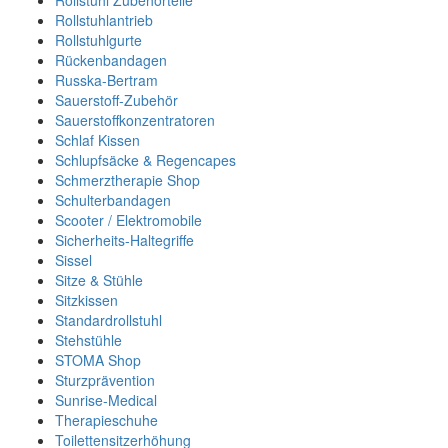
Rollstuhl Zubehörteile
Rollstuhlantrieb
Rollstuhlgurte
Rückenbandagen
Russka-Bertram
Sauerstoff-Zubehör
Sauerstoffkonzentratoren
Schlaf Kissen
Schlupfsäcke & Regencapes
Schmerztherapie Shop
Schulterbandagen
Scooter / Elektromobile
Sicherheits-Haltegriffe
Sissel
Sitze & Stühle
Sitzkissen
Standardrollstuhl
Stehstühle
STOMA Shop
Sturzprävention
Sunrise-Medical
Therapieschuhe
Toilettensitzerhöhung