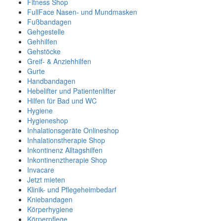
Fitness Shop
FullFace Nasen- und Mundmasken
Fußbandagen
Gehgestelle
Gehhilfen
Gehstöcke
Greif- & Anziehhilfen
Gurte
Handbandagen
Hebelifter und Patientenlifter
Hilfen für Bad und WC
Hygiene
Hygieneshop
Inhalationsgeräte Onlineshop
Inhalationstherapie Shop
Inkontinenz Alltagshilfen
Inkontinenztherapie Shop
Invacare
Jetzt mieten
Klinik- und Pflegeheimbedarf
Kniebandagen
Körperhygiene
Körperpflege