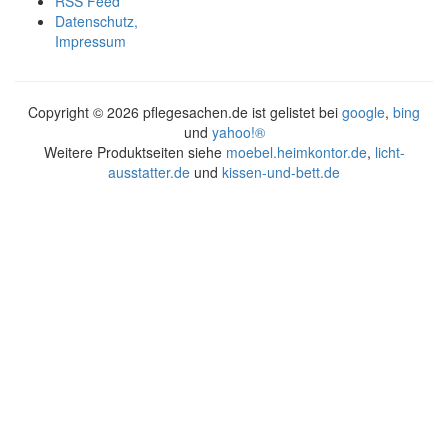
RSS Feed
Datenschutz,
Impressum
Copyright ©
2026 pflegesachen.de ist gelistet bei
google
,
bing
und
yahoo!®
Weitere Produktseiten siehe
moebel.heimkontor.de
,
licht-
ausstatter.de
und
kissen-und-bett.de