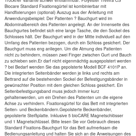
Trockner Variante schwer entflammbar: Polyester Trevira CS
Biocare Standard Fixationsgürtel ist kombinierbar mit
Handfixierungen (optional) Auszug aus der Anleitung mit
Anwendungsbeispiel: Der Patienten ? Bauchgurt wird im
Abdominalbereich des Patienten angelegt. An der Innenseite des
Bauchgurtes befindet sich eine lange Tasche, die den Sockel des
Schlosses hält. Der Bauchgurt wird in der Mitte individuell auf den
Umfang des Patienten bezogen, durch ein Schloss gesichert. Der
Bauchgurt muss eng anliegen. Um die Atmung des Patienten
nicht zu behindern, müssen zwei Finger zwischen Gurt und Bauch
zu schieben sein.Er darf nicht eigenmächtig ausgepolstert werden
? bei Bedarf wenden Sie das gepolsterte Modell BCF 4101P an.
Die integrierten Seitenbänder werden je links und rechts am
Bettrand auf die bestehenden Sockel der Befestigungsbänder in
gewünschter Position mit dem gleichen Schloss gesichert. Ein
Seitenbefestigungsband muss jedoch immer kurz
gehaltenwerden, um ein Drehen des Patienten um die eigene
Achse zu verhindern. Fixationsgürtel für das Bett mit integrierten
Seiten- und Beckenbändern.Gepolsterte Beckenbänder,
gepolsterte Steißplatte. Inklusive 5 bioCARE Magnetschlösser
und 1 Magnetschlüssel. Bitte lesen Sie vor Gebrauch dieses
Standard Fixations-Bauchgurt für das Bett aufmerksam die
Bedienungsanleitung und halten Sie sich an die Anweisungen des