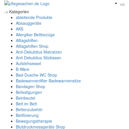
-> Kategorien
ableitende Produkte
Absauggeräte
AKS
Allergiker Bettbezüge
Alltagshilfen
Alltagshilfen Shop
Anti-Dekubitus Matratzen
Anti Dekubitus Sitzkissen
Aufstehsessel
B-Ware
Bad-Dusche-WC Shop
Badewannenlifter Badewannensitze
Bandagen Shop
Befestigungen
Beinbeutel
Bett im Bett
Bettenzubehör
Bettfixierung
Bewegungstherapie
Blutdruckmessgeräte Shop