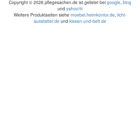
Copyright ©
2026 pflegesachen.de ist gelistet bei
google
,
bing
und
yahoo!®
Weitere Produktseiten siehe
moebel.heimkontor.de
,
licht-
ausstatter.de
und
kissen-und-bett.de