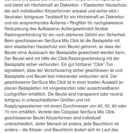
und bietet ein Höchstmaß an Diskretion. • Elastischer Hautschutz,
der sich individuellen Körperformen anpasst und sicher sitzt.•
Neutraler, lichtgrauer Textilstoff für ein Höchstmaß an Diskretion
und ein ansprechendes Äußeres.• Ringfilter für nachgewiesene
Reduzierung des Aufblasens• Außergewöhnlich flexible
Rastringverbindung für ein noch stärkeres Gefühl von Sicherheit.
Beim geschlossenen SenSura Mio Click ist die Basisplatte mit
dem elastischen Hautschutz vom Beutel getrennt, so dass der
Beutel ohne Austausch der Basisplatte gewechselt werden kann.
Der Beutel wird mit Hilfe der Click-Rastringverbindung mit der
Basisplatte sicher verbunden. Ein gut hörbarer “Click”-Ton
signalisiert, dass der Verschlussring sicher geschlossen ist und
Basisplatte und Beutel fest miteinander verbunden sind. Der
geschlossene SenSura Mio Click ist in einer breiten Auswahl an
planen Basisplatten mit vorgestanzten oder ausschneidbaren
Lochgrößen erhältlich. Die Beutel sind transparent oder neutral
lichtgrau in unterschiedlichen Größen und mit
Kopplungssystemen mit einem Durchmesser von 40, 50, 60 oder
70 mm erhältlich. Vorteile des Coloplast SenSura Mio Click
geschlossener Beutel Körperformen sind individuell
unterschiedlich. Jeder Mensch ist anders, jede Bauchform ist
anders – die Körper- und Bauchform ändert sich im Lauf des