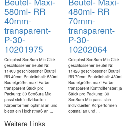
Beutel- Maxi-
Beutel- Maxi-
580ml- RR
480ml- RR
40mm-
70mm-
transparent-
transparent-
P-30-
P-30-
10201975
10202064
Coloplast SenSura Mio Click
Coloplast SenSura Mio Click
geschlossener Beutel Nr.
geschlossener Beutel Nr.
11403 geschlossener Beutel
11426 geschlossener Beutel
RR 40mm Beutelinhalt: 580ml
RR 70mm Beutelinhalt: 480ml
Beutelgröße: maxi Farbe:
Beutelgröße: maxi Farbe:
transparent Stück pro
transparent Kontrollfenster: ja
Packung: 30 SenSura Mio
Stück pro Packung: 30
passt sich individuellen
SenSura Mio passt sich
Körperformen optimal an und
individuellen Körperformen
bietet ein Höchstmaß an ...
optimal an und ...
Weitere Links