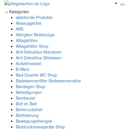
-> Kategorien
ableitende Produkte
Absauggeräte
AKS
Allergiker Bettbezüge
Alltagshilfen
Alltagshilfen Shop
Anti-Dekubitus Matratzen
Anti Dekubitus Sitzkissen
Aufstehsessel
B-Ware
Bad-Dusche-WC Shop
Badewannenlifter Badewannensitze
Bandagen Shop
Befestigungen
Beinbeutel
Bett im Bett
Bettenzubehör
Bettfixierung
Bewegungstherapie
Blutdruckmessgeräte Shop