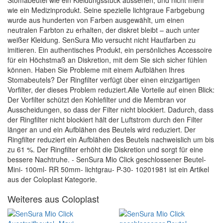
Stomabeutel wie ein Kleidungsstück aussehen, und nicht mehr
wie ein Medizinprodukt. Seine spezielle lichtgraue Farbgebung
wurde aus hunderten von Farben ausgewählt, um einen
neutralen Farbton zu erhalten, der diskret bleibt – auch unter
weißer Kleidung. SenSura Mio versucht nicht Hautfarben zu
imitieren. Ein authentisches Produkt, ein persönliches Accessoire
für ein Höchstmaß an Diskretion, mit dem Sie sich sicher fühlen
können. Haben Sie Probleme mit einem Aufblähen Ihres
Stomabeutels? Der Ringfilter verfügt über einen einzigartigen
Vorfilter, der dieses Problem reduziert.Alle Vorteile auf einen Blick:
Der Vorfilter schützt den Kohlefilter und die Membran vor
Ausscheidungen, so dass der Filter nicht blockiert. Dadurch, dass
der Ringfilter nicht blockiert hält der Luftstrom durch den Filter
länger an und ein Aufblähen des Beutels wird reduziert. Der
Ringfilter reduziert ein Aufblähen des Beutels nachweislich um bis
zu 61 %. Der Ringfilter erhöht die Diskretion und sorgt für eine
bessere Nachtruhe. - SenSura Mio Click geschlossener Beutel-
Mini- 100ml- RR 50mm- lichtgrau- P-30- 10201981 ist ein Artikel
aus der Coloplast Kategorie.
Weiteres aus Coloplast