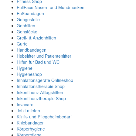
Fitness Shop
FullFace Nasen- und Mundmasken
Fußbandagen
Gehgestelle
Gehhilfen
Gehstöcke
Greif- & Anziehhilfen
Gurte
Handbandagen
Hebelifter und Patientenlifter
Hilfen für Bad und WC
Hygiene
Hygieneshop
Inhalationsgeräte Onlineshop
Inhalationstherapie Shop
Inkontinenz Alltagshilfen
Inkontinenztherapie Shop
Invacare
Jetzt mieten
Klinik- und Pflegeheimbedarf
Kniebandagen
Körperhygiene
Körperpflege