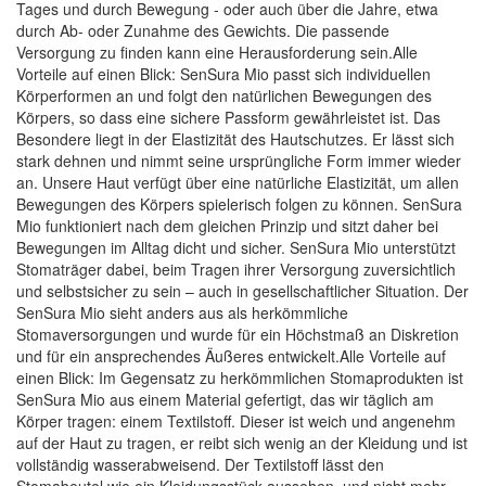
Tages und durch Bewegung - oder auch über die Jahre, etwa
durch Ab- oder Zunahme des Gewichts. Die passende
Versorgung zu finden kann eine Herausforderung sein.Alle
Vorteile auf einen Blick: SenSura Mio passt sich individuellen
Körperformen an und folgt den natürlichen Bewegungen des
Körpers, so dass eine sichere Passform gewährleistet ist. Das
Besondere liegt in der Elastizität des Hautschutzes. Er lässt sich
stark dehnen und nimmt seine ursprüngliche Form immer wieder
an. Unsere Haut verfügt über eine natürliche Elastizität, um allen
Bewegungen des Körpers spielerisch folgen zu können. SenSura
Mio funktioniert nach dem gleichen Prinzip und sitzt daher bei
Bewegungen im Alltag dicht und sicher. SenSura Mio unterstützt
Stomaträger dabei, beim Tragen ihrer Versorgung zuversichtlich
und selbstsicher zu sein – auch in gesellschaftlicher Situation. Der
SenSura Mio sieht anders aus als herkömmliche
Stomaversorgungen und wurde für ein Höchstmaß an Diskretion
und für ein ansprechendes Äußeres entwickelt.Alle Vorteile auf
einen Blick: Im Gegensatz zu herkömmlichen Stomaprodukten ist
SenSura Mio aus einem Material gefertigt, das wir täglich am
Körper tragen: einem Textilstoff. Dieser ist weich und angenehm
auf der Haut zu tragen, er reibt sich wenig an der Kleidung und ist
vollständig wasserabweisend. Der Textilstoff lässt den