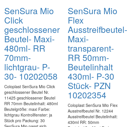
SenSura Mio
SenSura Mio
Click
Flex
geschlossener
Ausstreifbeutel
Beutel- Maxi-
Maxi-
480ml- RR
transparent-
70mm-
RR 50mm-
lichtgrau- P-
Beutelinhalt
30- 10202058
430ml- P-30
Stück- PZN
Coloplast SenSura Mio Click
10202354
geschlossener Beutel Nr.
11425 geschlossener Beutel
RR 70mm Beutelinhalt: 480ml
Coloplast SenSura Mio Flex
Beutelgröße: maxi Farbe:
Ausstreifbeutel Nr. 12244
lichtgrau Kontrollfenster: ja
Ausstreifbeutel Beutelinhalt:
Stück pro Packung: 30
430ml RR: 50mm
SenSura Mio passt sich