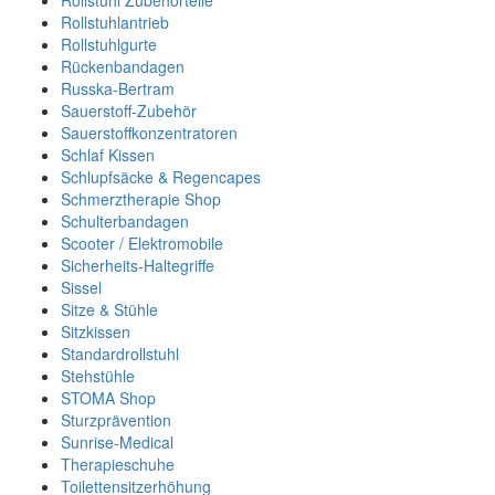
Rollstuhl Zubehörteile
Rollstuhlantrieb
Rollstuhlgurte
Rückenbandagen
Russka-Bertram
Sauerstoff-Zubehör
Sauerstoffkonzentratoren
Schlaf Kissen
Schlupfsäcke & Regencapes
Schmerztherapie Shop
Schulterbandagen
Scooter / Elektromobile
Sicherheits-Haltegriffe
Sissel
Sitze & Stühle
Sitzkissen
Standardrollstuhl
Stehstühle
STOMA Shop
Sturzprävention
Sunrise-Medical
Therapieschuhe
Toilettensitzerhöhung