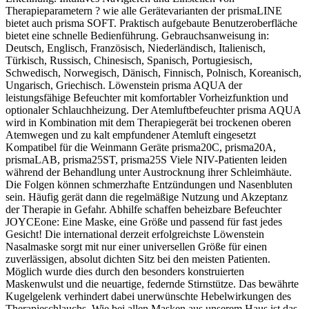
Therapieparametern ? wie alle Gerätevarianten der prismaLINE
bietet auch prisma SOFT. Praktisch aufgebaute Benutzeroberfläche
bietet eine schnelle Bedienführung. Gebrauchsanweisung in:
Deutsch, Englisch, Französisch, Niederländisch, Italienisch,
Türkisch, Russisch, Chinesisch, Spanisch, Portugiesisch,
Schwedisch, Norwegisch, Dänisch, Finnisch, Polnisch, Koreanisch,
Ungarisch, Griechisch. Löwenstein prisma AQUA der
leistungsfähige Befeuchter mit komfortabler Vorheizfunktion und
optionaler Schlauchheizung. Der Atemluftbefeuchter prisma AQUA
wird in Kombination mit dem Therapiegerät bei trockenen oberen
Atemwegen und zu kalt empfundener Atemluft eingesetzt
Kompatibel für die Weinmann Geräte prisma20C, prisma20A,
prismaLAB, prisma25ST, prisma25S Viele NIV-Patienten leiden
während der Behandlung unter Austrocknung ihrer Schleimhäute.
Die Folgen können schmerzhafte Entzündungen und Nasenbluten
sein. Häufig gerät dann die regelmäßige Nutzung und Akzeptanz
der Therapie in Gefahr. Abhilfe schaffen beheizbare Befeuchter
JOYCEone: Eine Maske, eine Größe und passend für fast jedes
Gesicht! Die international derzeit erfolgreichste Löwenstein
Nasalmaske sorgt mit nur einer universellen Größe für einen
zuverlässigen, absolut dichten Sitz bei den meisten Patienten.
Möglich wurde dies durch den besonders konstruierten
Maskenwulst und die neuartige, federnde Stirnstütze. Das bewährte
Kugelgelenk verhindert dabei unerwünschte Hebelwirkungen des
Therapieschlauchs. Wie bei allen Masken aus unserem Haus ist das