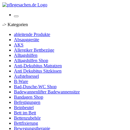
-> Kategorien
ableitende Produkte
Absauggeräte
AKS
Allergiker Bettbezüge
Alltagshilfen
Alltagshilfen Shop
Anti-Dekubitus Matratzen
Anti Dekubitus Sitzkissen
Aufstehsessel
B-Ware
Bad-Dusche-WC Shop
Badewannenlifter Badewannensitze
Bandagen Shop
Befestigungen
Beinbeutel
Bett im Bett
Bettenzubehör
Bettfixierung
Bewegungstherapie