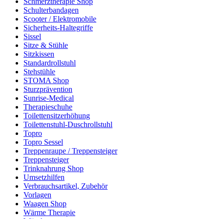
Schmerztherapie Shop
Schulterbandagen
Scooter / Elektromobile
Sicherheits-Haltegriffe
Sissel
Sitze & Stühle
Sitzkissen
Standardrollstuhl
Stehstühle
STOMA Shop
Sturzprävention
Sunrise-Medical
Therapieschuhe
Toilettensitzerhöhung
Toilettenstuhl-Duschrollstuhl
Topro
Topro Sessel
Treppenraupe / Treppensteiger
Treppensteiger
Trinknahrung Shop
Umsetzhilfen
Verbrauchsartikel, Zubehör
Vorlagen
Waagen Shop
Wärme Therapie