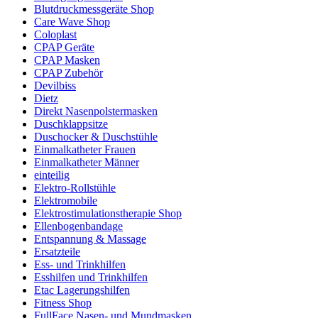
Blutdruckmessgeräte Shop
Care Wave Shop
Coloplast
CPAP Geräte
CPAP Masken
CPAP Zubehör
Devilbiss
Dietz
Direkt Nasenpolstermasken
Duschklappsitze
Duschocker & Duschstühle
Einmalkatheter Frauen
Einmalkatheter Männer
einteilig
Elektro-Rollstühle
Elektromobile
Elektrostimulationstherapie Shop
Ellenbogenbandage
Entspannung & Massage
Ersatzteile
Ess- und Trinkhilfen
Esshilfen und Trinkhilfen
Etac Lagerungshilfen
Fitness Shop
FullFace Nasen- und Mundmasken