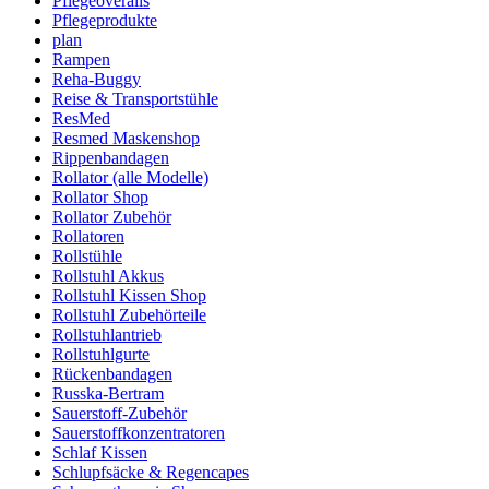
Pflegeoveralls
Pflegeprodukte
plan
Rampen
Reha-Buggy
Reise & Transportstühle
ResMed
Resmed Maskenshop
Rippenbandagen
Rollator (alle Modelle)
Rollator Shop
Rollator Zubehör
Rollatoren
Rollstühle
Rollstuhl Akkus
Rollstuhl Kissen Shop
Rollstuhl Zubehörteile
Rollstuhlantrieb
Rollstuhlgurte
Rückenbandagen
Russka-Bertram
Sauerstoff-Zubehör
Sauerstoffkonzentratoren
Schlaf Kissen
Schlupfsäcke & Regencapes