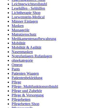
Leichtgewichtsrollstuhl
Lesehilfen - Sehhilfen
Lichttherapie Shop
Loewenstein-Medical
Männer Einlagen
Masken
Massageöle
Matratzenschutz
Medikamentenaufbewahrung
Mobilität
Mobilität & Agilität
Nasenmasken
Notrufanlagen Rufanlagen
ohnekategorie
Omron
Pants
Patienten Waagen
Patientenbekleidung
Pflege
Pflege- Multifunktionsrollstuhl
Pflege und Zubehör
Pflege & Versorgung
Pflegebetten
Pflegebetten Shop