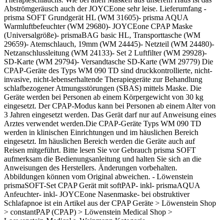
Abströmgeräusch auch der JOYCEone sehr leise. Lieferumfang -
prisma SOFT Grundgerät HL (WM 31605)- prisma AQUA
Warmluftbefeuchter (WM 29680)- JOYCEone CPAP Maske
(Universalgröße)- prismaBAG basic HL, Transporttasche (WM
29659)- Atemschlauch, 19mm (WM 24445)- Netzteil (WM 24480)-
Netzanschlussleitung (WM 24133)- Set 2 Luftfilter (WM 29928)-
SD-Karte (WM 29794)- Versandtasche SD-Karte (WM 29779) Die
CPAP-Geräte des Typs WM 090 TD sind druckkontrollierte, nicht-
invasive, nicht-lebenserhaltende Therapiegeräte zur Behandlung
schlafbezogener Atmungsstörungen (SBAS) mittels Maske. Die
Geräte werden bei Personen ab einem Körpergewicht von 30 kg
eingesetzt. Der CPAP-Modus kann bei Personen ab einem Alter von
3 Jahren eingesetzt werden. Das Gerät darf nur auf Anweisung eines
Arztes verwendet werden.Die CPAP-Geräte Typs WM 090 TD
werden in klinischen Einrichtungen und im häuslichen Bereich
eingesetzt. Im häuslichen Bereich werden die Geräte auch auf
Reisen mitgeführt. Bitte lesen Sie vor Gebrauch prisma SOFT
aufmerksam die Bedienungsanleitung und halten Sie sich an die
Anweisungen des Herstellers. Änderungen vorbehalten.
Abbildungen können vom Original abweichen. - Löwenstein
prismaSOFT-Set CPAP Gerät mit softPAP- inkl- prismaAQUA
Anfeuchter- inkl- JOYCEone Nasenmaske- bei obstruktiver
Schlafapnoe ist ein Artikel aus der CPAP Geräte > Löwenstein Shop
> constantPAP (CPAP) > Löwenstein Medical Shop >