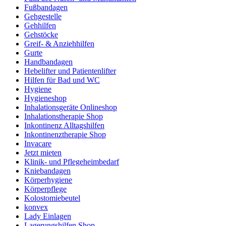
Fußbandagen
Gehgestelle
Gehhilfen
Gehstöcke
Greif- & Anziehhilfen
Gurte
Handbandagen
Hebelifter und Patientenlifter
Hilfen für Bad und WC
Hygiene
Hygieneshop
Inhalationsgeräte Onlineshop
Inhalationstherapie Shop
Inkontinenz Alltagshilfen
Inkontinenztherapie Shop
Invacare
Jetzt mieten
Klinik- und Pflegeheimbedarf
Kniebandagen
Körperhygiene
Körperpflege
Kolostomiebeutel
konvex
Lady Einlagen
Lagerungshilfen Shop