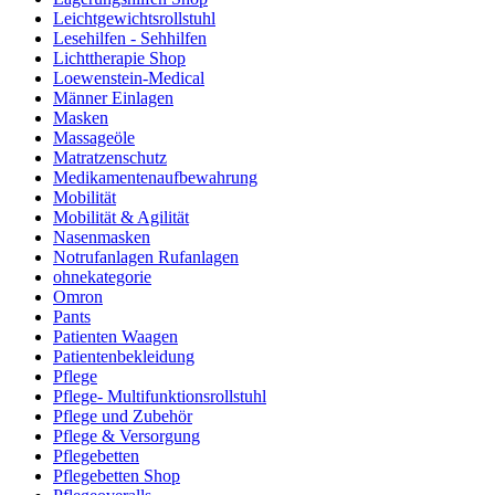
Leichtgewichtsrollstuhl
Lesehilfen - Sehhilfen
Lichttherapie Shop
Loewenstein-Medical
Männer Einlagen
Masken
Massageöle
Matratzenschutz
Medikamentenaufbewahrung
Mobilität
Mobilität & Agilität
Nasenmasken
Notrufanlagen Rufanlagen
ohnekategorie
Omron
Pants
Patienten Waagen
Patientenbekleidung
Pflege
Pflege- Multifunktionsrollstuhl
Pflege und Zubehör
Pflege & Versorgung
Pflegebetten
Pflegebetten Shop