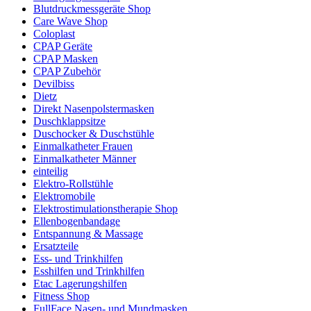
Blutdruckmessgeräte Shop
Care Wave Shop
Coloplast
CPAP Geräte
CPAP Masken
CPAP Zubehör
Devilbiss
Dietz
Direkt Nasenpolstermasken
Duschklappsitze
Duschocker & Duschstühle
Einmalkatheter Frauen
Einmalkatheter Männer
einteilig
Elektro-Rollstühle
Elektromobile
Elektrostimulationstherapie Shop
Ellenbogenbandage
Entspannung & Massage
Ersatzteile
Ess- und Trinkhilfen
Esshilfen und Trinkhilfen
Etac Lagerungshilfen
Fitness Shop
FullFace Nasen- und Mundmasken