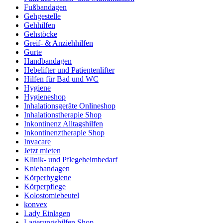
Fußbandagen
Gehgestelle
Gehhilfen
Gehstöcke
Greif- & Anziehhilfen
Gurte
Handbandagen
Hebelifter und Patientenlifter
Hilfen für Bad und WC
Hygiene
Hygieneshop
Inhalationsgeräte Onlineshop
Inhalationstherapie Shop
Inkontinenz Alltagshilfen
Inkontinenztherapie Shop
Invacare
Jetzt mieten
Klinik- und Pflegeheimbedarf
Kniebandagen
Körperhygiene
Körperpflege
Kolostomiebeutel
konvex
Lady Einlagen
Lagerungshilfen Shop