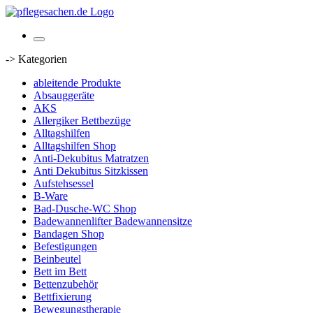
-> Kategorien
ableitende Produkte
Absauggeräte
AKS
Allergiker Bettbezüge
Alltagshilfen
Alltagshilfen Shop
Anti-Dekubitus Matratzen
Anti Dekubitus Sitzkissen
Aufstehsessel
B-Ware
Bad-Dusche-WC Shop
Badewannenlifter Badewannensitze
Bandagen Shop
Befestigungen
Beinbeutel
Bett im Bett
Bettenzubehör
Bettfixierung
Bewegungstherapie