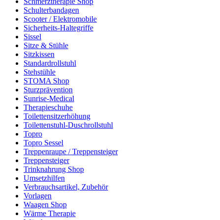
Schmerztherapie Shop
Schulterbandagen
Scooter / Elektromobile
Sicherheits-Haltegriffe
Sissel
Sitze & Stühle
Sitzkissen
Standardrollstuhl
Stehstühle
STOMA Shop
Sturzprävention
Sunrise-Medical
Therapieschuhe
Toilettensitzerhöhung
Toilettenstuhl-Duschrollstuhl
Topro
Topro Sessel
Treppenraupe / Treppensteiger
Treppensteiger
Trinknahrung Shop
Umsetzhilfen
Verbrauchsartikel, Zubehör
Vorlagen
Waagen Shop
Wärme Therapie