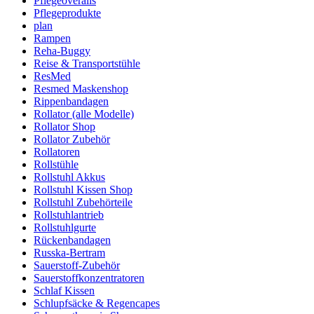
Pflegeoveralls
Pflegeprodukte
plan
Rampen
Reha-Buggy
Reise & Transportstühle
ResMed
Resmed Maskenshop
Rippenbandagen
Rollator (alle Modelle)
Rollator Shop
Rollator Zubehör
Rollatoren
Rollstühle
Rollstuhl Akkus
Rollstuhl Kissen Shop
Rollstuhl Zubehörteile
Rollstuhlantrieb
Rollstuhlgurte
Rückenbandagen
Russka-Bertram
Sauerstoff-Zubehör
Sauerstoffkonzentratoren
Schlaf Kissen
Schlupfsäcke & Regencapes