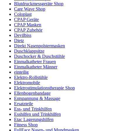
Blutdruckmessgeräte Shop
Care Wave Shop
Coloplast
CPAP Geräte
CPAP Masken
CPAP Zubehör
Devilbiss
Dietz
Direkt Nasenpolstermasken
Duschklappsitze
Duschocker & Duschstühle
Einmalkatheter Frauen
Einmalkatheter Männer
einteilig
Elektro-Rollstühle
Elektromobile
Elektrostimulationstherapie Shop
Ellenbogenbandage
Entspannung & Massage
Ersatzteile
Ess- und Trinkhilfen
Esshilfen und Trinkhilfen
Etac Lagerungshilfen
Fitness Shop
FullFace Nasen- und Mundmasken