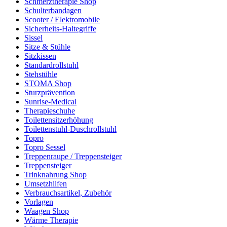
Schmerztherapie Shop
Schulterbandagen
Scooter / Elektromobile
Sicherheits-Haltegriffe
Sissel
Sitze & Stühle
Sitzkissen
Standardrollstuhl
Stehstühle
STOMA Shop
Sturzprävention
Sunrise-Medical
Therapieschuhe
Toilettensitzerhöhung
Toilettenstuhl-Duschrollstuhl
Topro
Topro Sessel
Treppenraupe / Treppensteiger
Treppensteiger
Trinknahrung Shop
Umsetzhilfen
Verbrauchsartikel, Zubehör
Vorlagen
Waagen Shop
Wärme Therapie