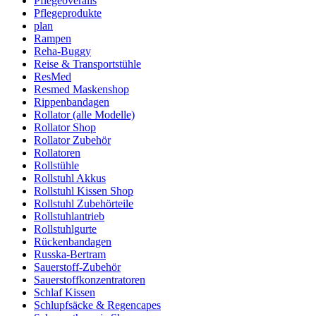
Pflegeoveralls
Pflegeprodukte
plan
Rampen
Reha-Buggy
Reise & Transportstühle
ResMed
Resmed Maskenshop
Rippenbandagen
Rollator (alle Modelle)
Rollator Shop
Rollator Zubehör
Rollatoren
Rollstühle
Rollstuhl Akkus
Rollstuhl Kissen Shop
Rollstuhl Zubehörteile
Rollstuhlantrieb
Rollstuhlgurte
Rückenbandagen
Russka-Bertram
Sauerstoff-Zubehör
Sauerstoffkonzentratoren
Schlaf Kissen
Schlupfsäcke & Regencapes