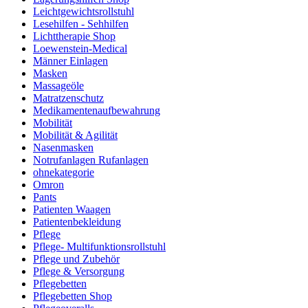
Leichtgewichtsrollstuhl
Lesehilfen - Sehhilfen
Lichttherapie Shop
Loewenstein-Medical
Männer Einlagen
Masken
Massageöle
Matratzenschutz
Medikamentenaufbewahrung
Mobilität
Mobilität & Agilität
Nasenmasken
Notrufanlagen Rufanlagen
ohnekategorie
Omron
Pants
Patienten Waagen
Patientenbekleidung
Pflege
Pflege- Multifunktionsrollstuhl
Pflege und Zubehör
Pflege & Versorgung
Pflegebetten
Pflegebetten Shop