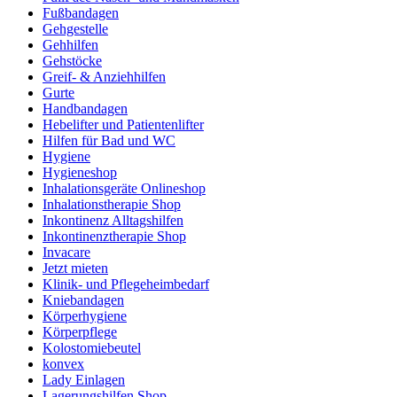
Fußbandagen
Gehgestelle
Gehhilfen
Gehstöcke
Greif- & Anziehhilfen
Gurte
Handbandagen
Hebelifter und Patientenlifter
Hilfen für Bad und WC
Hygiene
Hygieneshop
Inhalationsgeräte Onlineshop
Inhalationstherapie Shop
Inkontinenz Alltagshilfen
Inkontinenztherapie Shop
Invacare
Jetzt mieten
Klinik- und Pflegeheimbedarf
Kniebandagen
Körperhygiene
Körperpflege
Kolostomiebeutel
konvex
Lady Einlagen
Lagerungshilfen Shop