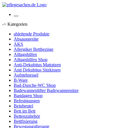
-> Kategorien
ableitende Produkte
Absauggeräte
AKS
Allergiker Bettbezüge
Alltagshilfen
Alltagshilfen Shop
Anti-Dekubitus Matratzen
Anti Dekubitus Sitzkissen
Aufstehsessel
B-Ware
Bad-Dusche-WC Shop
Badewannenlifter Badewannensitze
Bandagen Shop
Befestigungen
Beinbeutel
Bett im Bett
Bettenzubehör
Bettfixierung
Bewegungstherapie