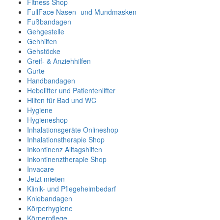
Fitness Shop
FullFace Nasen- und Mundmasken
Fußbandagen
Gehgestelle
Gehhilfen
Gehstöcke
Greif- & Anziehhilfen
Gurte
Handbandagen
Hebelifter und Patientenlifter
Hilfen für Bad und WC
Hygiene
Hygieneshop
Inhalationsgeräte Onlineshop
Inhalationstherapie Shop
Inkontinenz Alltagshilfen
Inkontinenztherapie Shop
Invacare
Jetzt mieten
Klinik- und Pflegeheimbedarf
Kniebandagen
Körperhygiene
Körperpflege