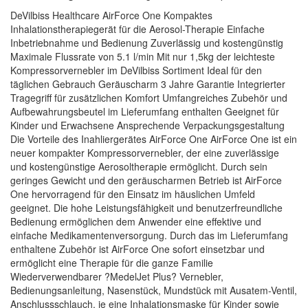
DeVilbiss Healthcare AirForce One Kompaktes
Inhalationstherapiegerät für die Aerosol-Therapie Einfache
Inbetriebnahme und Bedienung Zuverlässig und kostengünstig
Maximale Flussrate von 5.1 l/min Mit nur 1,5kg der leichteste
Kompressorvernebler im DeVilbiss Sortiment Ideal für den
täglichen Gebrauch Geräuscharm 3 Jahre Garantie Integrierter
Tragegriff für zusätzlichen Komfort Umfangreiches Zubehör und
Aufbewahrungsbeutel im Lieferumfang enthalten Geeignet für
Kinder und Erwachsene Ansprechende Verpackungsgestaltung
Die Vorteile des Inahliergerätes AirForce One AirForce One ist ein
neuer kompakter Kompressorvernebler, der eine zuverlässige
und kostengünstige Aerosoltherapie ermöglicht. Durch sein
geringes Gewicht und den geräuscharmen Betrieb ist AirForce
One hervorragend für den Einsatz im häuslichen Umfeld
geeignet. Die hohe Leistungsfähigkeit und benutzerfreundliche
Bedienung ermöglichen dem Anwender eine effektive und
einfache Medikamentenversorgung. Durch das im Lieferumfang
enthaltene Zubehör ist AirForce One sofort einsetzbar und
ermöglicht eine Therapie für die ganze Familie
Wiederverwendbarer ?MedelJet Plus? Vernebler,
Bedienungsanleitung, Nasenstück, Mundstück mit Ausatem-Ventil,
Anschlussschlauch, je eine Inhalationsmaske für Kinder sowie