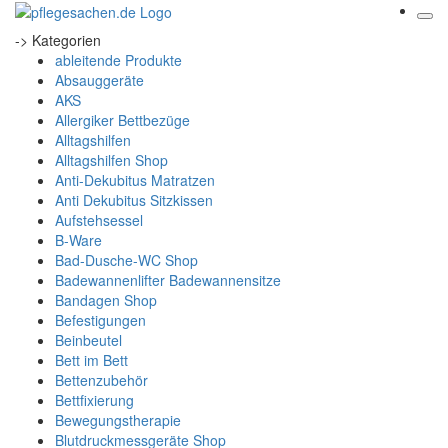
-> Kategorien
ableitende Produkte
Absauggeräte
AKS
Allergiker Bettbezüge
Alltagshilfen
Alltagshilfen Shop
Anti-Dekubitus Matratzen
Anti Dekubitus Sitzkissen
Aufstehsessel
B-Ware
Bad-Dusche-WC Shop
Badewannenlifter Badewannensitze
Bandagen Shop
Befestigungen
Beinbeutel
Bett im Bett
Bettenzubehör
Bettfixierung
Bewegungstherapie
Blutdruckmessgeräte Shop