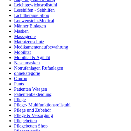
Leichtgewichtsrollstuhl
Lesehilfen - Sehhilfen
Lichttherapie Shop
Loewenstein-Medical
Männer Einlagen
Masken
Massageöle
Matratzenschutz
Medikamentenaufbewahrung
Mobilität
Mobilität & Agilität
Nasenmasken
Notrufanlagen Rufanlagen
ohnekategorie
Omron
Pants
Patienten Waagen
Patientenbekleidung
Pflege
Pflege- Multifunktionsrollstuhl
Pflege und Zubehör
Pflege & Versorgung
Pflegebetten
Pflegebetten Shop