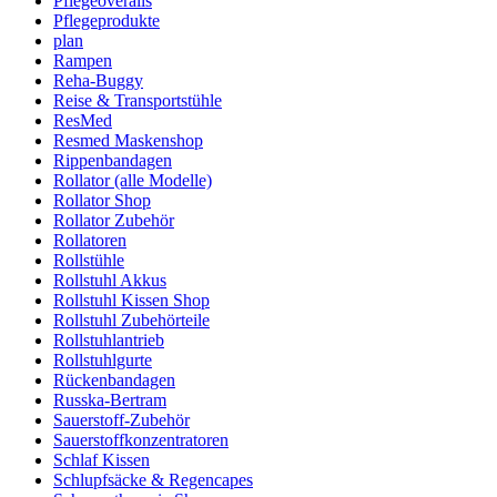
Pflegeoveralls
Pflegeprodukte
plan
Rampen
Reha-Buggy
Reise & Transportstühle
ResMed
Resmed Maskenshop
Rippenbandagen
Rollator (alle Modelle)
Rollator Shop
Rollator Zubehör
Rollatoren
Rollstühle
Rollstuhl Akkus
Rollstuhl Kissen Shop
Rollstuhl Zubehörteile
Rollstuhlantrieb
Rollstuhlgurte
Rückenbandagen
Russka-Bertram
Sauerstoff-Zubehör
Sauerstoffkonzentratoren
Schlaf Kissen
Schlupfsäcke & Regencapes