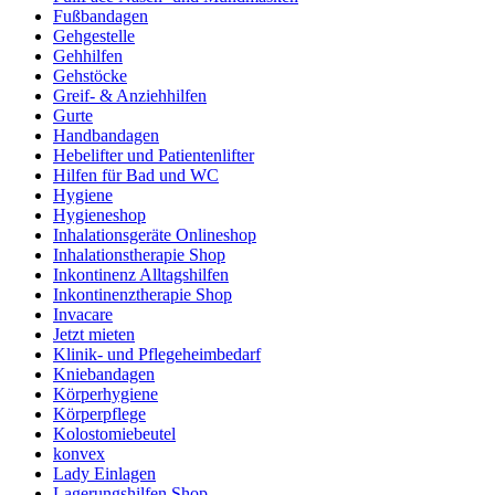
Fußbandagen
Gehgestelle
Gehhilfen
Gehstöcke
Greif- & Anziehhilfen
Gurte
Handbandagen
Hebelifter und Patientenlifter
Hilfen für Bad und WC
Hygiene
Hygieneshop
Inhalationsgeräte Onlineshop
Inhalationstherapie Shop
Inkontinenz Alltagshilfen
Inkontinenztherapie Shop
Invacare
Jetzt mieten
Klinik- und Pflegeheimbedarf
Kniebandagen
Körperhygiene
Körperpflege
Kolostomiebeutel
konvex
Lady Einlagen
Lagerungshilfen Shop