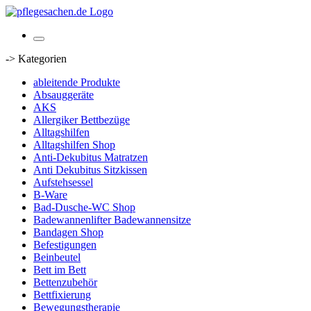
-> Kategorien
ableitende Produkte
Absauggeräte
AKS
Allergiker Bettbezüge
Alltagshilfen
Alltagshilfen Shop
Anti-Dekubitus Matratzen
Anti Dekubitus Sitzkissen
Aufstehsessel
B-Ware
Bad-Dusche-WC Shop
Badewannenlifter Badewannensitze
Bandagen Shop
Befestigungen
Beinbeutel
Bett im Bett
Bettenzubehör
Bettfixierung
Bewegungstherapie