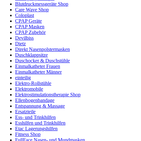
Blutdruckmessgeräte Shop
Care Wave Shop
Coloplast
CPAP Geräte
CPAP Masken
CPAP Zubehör
Devilbiss
Dietz
Direkt Nasenpolstermasken
Duschklappsitze
Duschocker & Duschstühle
Einmalkatheter Frauen
Einmalkatheter Männer
einteilig
Elektro-Rollstühle
Elektromobile
Elektrostimulationstherapie Shop
Ellenbogenbandage
Entspannung & Massage
Ersatzteile
Ess- und Trinkhilfen
Esshilfen und Trinkhilfen
Etac Lagerungshilfen
Fitness Shop
FullFace Nasen- und Mundmasken