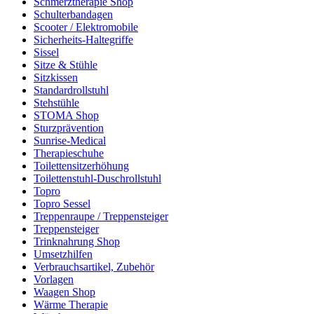
Schmerztherapie Shop
Schulterbandagen
Scooter / Elektromobile
Sicherheits-Haltegriffe
Sissel
Sitze & Stühle
Sitzkissen
Standardrollstuhl
Stehstühle
STOMA Shop
Sturzprävention
Sunrise-Medical
Therapieschuhe
Toilettensitzerhöhung
Toilettenstuhl-Duschrollstuhl
Topro
Topro Sessel
Treppenraupe / Treppensteiger
Treppensteiger
Trinknahrung Shop
Umsetzhilfen
Verbrauchsartikel, Zubehör
Vorlagen
Waagen Shop
Wärme Therapie