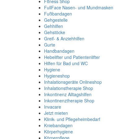
Fitness Shop
FullFace Nasen- und Mundmasken
Fußbandagen
Gehgestelle
Gehhilfen
Gehstöcke
Greif- & Anziehhilfen
Gurte
Handbandagen
Hebelifter und Patientenlifter
Hilfen für Bad und WC
Hygiene
Hygieneshop
Inhalationsgeräte Onlineshop
Inhalationstherapie Shop
Inkontinenz Alltagshilfen
Inkontinenztherapie Shop
Invacare
Jetzt mieten
Klinik- und Pflegeheimbedarf
Kniebandagen
Körperhygiene
Körperpflege