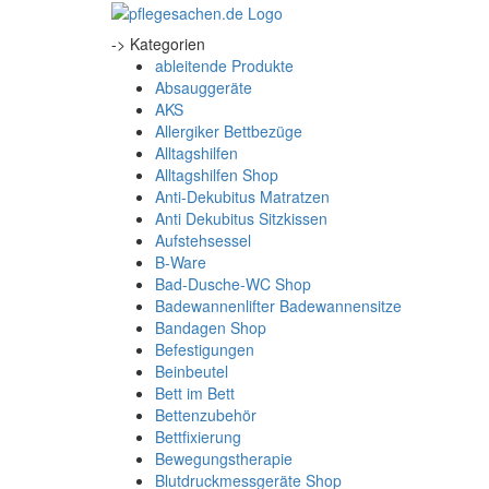
-> Kategorien
ableitende Produkte
Absauggeräte
AKS
Allergiker Bettbezüge
Alltagshilfen
Alltagshilfen Shop
Anti-Dekubitus Matratzen
Anti Dekubitus Sitzkissen
Aufstehsessel
B-Ware
Bad-Dusche-WC Shop
Badewannenlifter Badewannensitze
Bandagen Shop
Befestigungen
Beinbeutel
Bett im Bett
Bettenzubehör
Bettfixierung
Bewegungstherapie
Blutdruckmessgeräte Shop