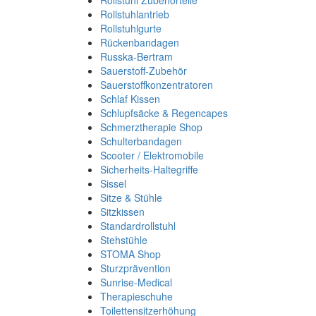
Rollstuhl Zubehörteile
Rollstuhlantrieb
Rollstuhlgurte
Rückenbandagen
Russka-Bertram
Sauerstoff-Zubehör
Sauerstoffkonzentratoren
Schlaf Kissen
Schlupfsäcke & Regencapes
Schmerztherapie Shop
Schulterbandagen
Scooter / Elektromobile
Sicherheits-Haltegriffe
Sissel
Sitze & Stühle
Sitzkissen
Standardrollstuhl
Stehstühle
STOMA Shop
Sturzprävention
Sunrise-Medical
Therapieschuhe
Toilettensitzerhöhung