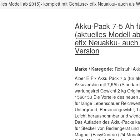
lles Modell ab 2015)- komplett mit Gehäuse- efix Neuakku- auch als W
Akku-Pack 7-5 Ah f
(aktuelles Modell a
efix Neuakku- auch
Version
Marke / Kategorie:
Rollstuhl Ak
Alber E-Fix Akku-Pack 7,5 (für a
Akkuversion mit 7,5Ah (Standard 
wartungsfrei Gewicht 2 kg Origi
1566153 Die Vorteile des neuen 
für lange Lebensdauer Reichweit
Untergrund, Personengewicht, Te
Leicht herausnehmbar und wieder 
Das Aufladen des Akku-Packs ka
für Stecker von Bediengerät und
Magnet (EasyConnex) 24 Monate 