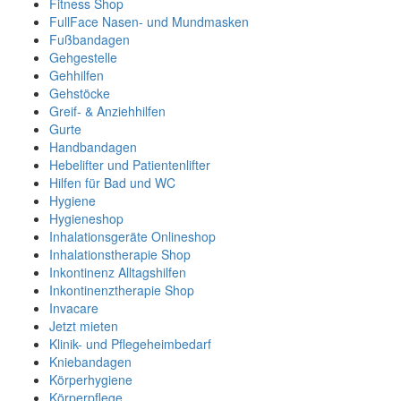
Fitness Shop
FullFace Nasen- und Mundmasken
Fußbandagen
Gehgestelle
Gehhilfen
Gehstöcke
Greif- & Anziehhilfen
Gurte
Handbandagen
Hebelifter und Patientenlifter
Hilfen für Bad und WC
Hygiene
Hygieneshop
Inhalationsgeräte Onlineshop
Inhalationstherapie Shop
Inkontinenz Alltagshilfen
Inkontinenztherapie Shop
Invacare
Jetzt mieten
Klinik- und Pflegeheimbedarf
Kniebandagen
Körperhygiene
Körperpflege