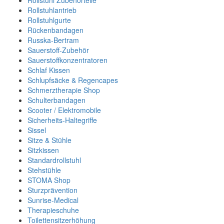
Rollstuhl Zubehörteile
Rollstuhlantrieb
Rollstuhlgurte
Rückenbandagen
Russka-Bertram
Sauerstoff-Zubehör
Sauerstoffkonzentratoren
Schlaf Kissen
Schlupfsäcke & Regencapes
Schmerztherapie Shop
Schulterbandagen
Scooter / Elektromobile
Sicherheits-Haltegriffe
Sissel
Sitze & Stühle
Sitzkissen
Standardrollstuhl
Stehstühle
STOMA Shop
Sturzprävention
Sunrise-Medical
Therapieschuhe
Toilettensitzerhöhung