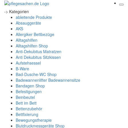
-> Kategorien
ableitende Produkte
Absauggeräte
AKS
Allergiker Bettbezüge
Alltagshilfen
Alltagshilfen Shop
Anti-Dekubitus Matratzen
Anti Dekubitus Sitzkissen
Aufstehsessel
B-Ware
Bad-Dusche-WC Shop
Badewannenlifter Badewannensitze
Bandagen Shop
Befestigungen
Beinbeutel
Bett im Bett
Bettenzubehör
Bettfixierung
Bewegungstherapie
Blutdruckmessgeräte Shop