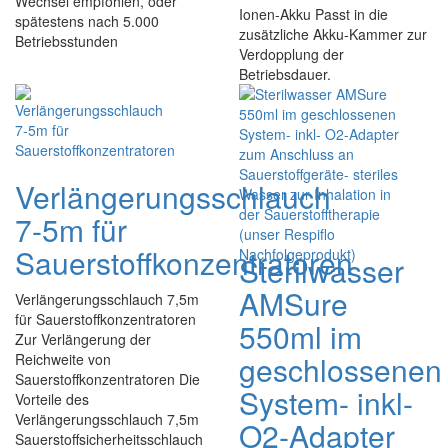
Wechsel empfohlen, oder
Ionen-Akku Passt in die
spätestens nach 5.000
zusätzliche Akku-Kammer zur
Betriebsstunden
Verdopplung der
Betriebsdauer.
Verlängerungsschlauch
7-5m für
Sauerstoffkonzentratoren
Sterilwasser
AMSure
Verlängerungsschlauch 7,5m
für Sauerstoffkonzentratoren
550ml im
Zur Verlängerung der
geschlossenen
Reichweite von
Sauerstoffkonzentratoren Die
System- inkl-
Vorteile des
Verlängerungsschlauch 7,5m
O2-Adapter
Sauerstoffsicherheitsschlauch