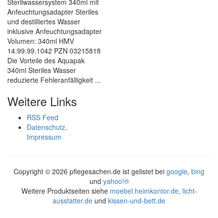
Sterilwassersystem 340ml mit
Anfeuchtungsadapter Steriles
und destilliertes Wasser
inklusive Anfeuchtungsadapter
Volumen: 340ml HMV
14.99.99.1042 PZN 03215818
Die Vorteile des Aquapak
340ml Steriles Wasser
reduzierte Fehleranfälligkeit ...
Weitere Links
RSS Feed
Datenschutz,
Impressum
Copyright ©
2026 pflegesachen.de ist gelistet bei
google
,
bing
und
yahoo!®
Weitere Produktseiten siehe
moebel.heimkontor.de
,
licht-
ausstatter.de
und
kissen-und-bett.de