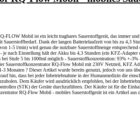
FLOW Mobil ist ein leicht tragbares Sauerstoffgerät, das immer und üb
 Sauerstoffbedarf. Dank der langen Batterielaufzeit von bis zu 4,3 St
 von 1-5 l/min) wird genau die nutzbare Sauerstoffmenge entsprechend d
) - je nach Einstellung hält der Akku bis 4,3 Stunden (ein KFZ-Adapter
men bei Stufe 5 bis 1000ml möglich - Sauerstoffkonzentration: 93% +-
r Sauerstoffkonzentrator RQ-Flow Mobil mit 230V Netzteil, KFZ Adapt
-3 Monaten ? Dieser Artikel wurde bereits genutzt, jedoch von uns überp
hin, dass bei jeder Inbetriebnahme in der Humanmedizin die einschl
t einzuholen. Dem Käufer wird ausdrücklich empfohlen, bei der Inbetr
trollen (STK) der Geräte durchzuführen. Der Käufer ist für die Einhal
entrator RQ-Flow Mobil - mobiles Sauerstoffgerät ist ein Artikel aus 