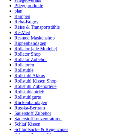
Pflegeoveralls
Pflegeprodukte
plan
Rampen
Reha-Buggy
Reise & Transportstühle
ResMed
Resmed Maskenshop
Rippenbandagen
Rollator (alle Modelle)
Rollator Shop
Rollator Zubehör
Rollatoren
Rollstühle
Rollstuhl Akkus
Rollstuhl Kissen Shop
Rollstuhl Zubehörteile
Rollstuhlantrieb
Rollstuhlgurte
Rückenbandagen
Russka-Bertram
Sauerstoff-Zubehör
Sauerstoffkonzentratoren
Schlaf Kissen
Schlupfsäcke & Regencapes