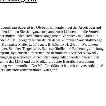
erall einsatzbereit ist. Ob beim Einkaufen, bei der Arbeit oder auf
unden können Sie sich ganz entspannt zurücklehnen und die Vorteile
er individuellen Bedürfnisse abgegeben. Vorteile: - mit Akku nur
 oder 230V Ladegerät ist zusätzlich dabei) - Impulse Sauerstoffmenge
3% - Kompakte Maße: L: 17,5cm x B: 8,5cm x H: 24cm - Wartungen
er, Schulter-Tragetasche, Sauerstoffbrille und Bedienungsanleitung
rüft, hygienisch aufbereitet und desinfiziert. (Nur bei Auswahl -
ägigen gesetzlichen Vorschriften eingehalten werden müssen und
iebnahme das MPG und die Medizinprodukte-Betreiberverordnung
tung verantwortlich. Der Käufer erklärt sich damit einverstanden und
der Sauerstoffkonzentratoren Kategorie.