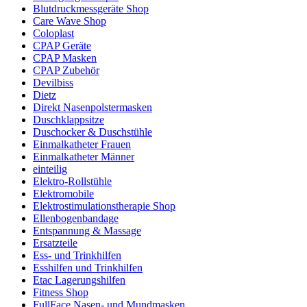
Blutdruckmessgeräte Shop
Care Wave Shop
Coloplast
CPAP Geräte
CPAP Masken
CPAP Zubehör
Devilbiss
Dietz
Direkt Nasenpolstermasken
Duschklappsitze
Duschocker & Duschstühle
Einmalkatheter Frauen
Einmalkatheter Männer
einteilig
Elektro-Rollstühle
Elektromobile
Elektrostimulationstherapie Shop
Ellenbogenbandage
Entspannung & Massage
Ersatzteile
Ess- und Trinkhilfen
Esshilfen und Trinkhilfen
Etac Lagerungshilfen
Fitness Shop
FullFace Nasen- und Mundmasken