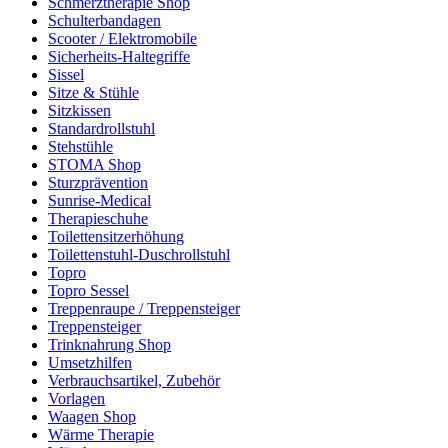
Schmerztherapie Shop
Schulterbandagen
Scooter / Elektromobile
Sicherheits-Haltegriffe
Sissel
Sitze & Stühle
Sitzkissen
Standardrollstuhl
Stehstühle
STOMA Shop
Sturzprävention
Sunrise-Medical
Therapieschuhe
Toilettensitzerhöhung
Toilettenstuhl-Duschrollstuhl
Topro
Topro Sessel
Treppenraupe / Treppensteiger
Treppensteiger
Trinknahrung Shop
Umsetzhilfen
Verbrauchsartikel, Zubehör
Vorlagen
Waagen Shop
Wärme Therapie