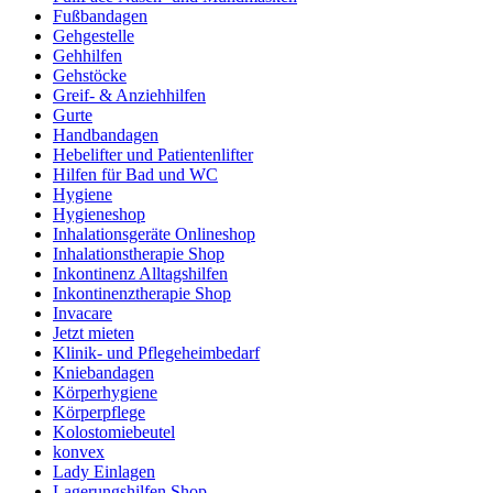
Fußbandagen
Gehgestelle
Gehhilfen
Gehstöcke
Greif- & Anziehhilfen
Gurte
Handbandagen
Hebelifter und Patientenlifter
Hilfen für Bad und WC
Hygiene
Hygieneshop
Inhalationsgeräte Onlineshop
Inhalationstherapie Shop
Inkontinenz Alltagshilfen
Inkontinenztherapie Shop
Invacare
Jetzt mieten
Klinik- und Pflegeheimbedarf
Kniebandagen
Körperhygiene
Körperpflege
Kolostomiebeutel
konvex
Lady Einlagen
Lagerungshilfen Shop