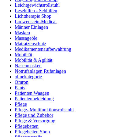
Leichtgewichtsrollstuhl
Lesehilfen - Sehhilfen
Lichttherapie Shop
Loewenstein-Medical
Männer Einlagen
Masken
Massageöle
Matratzenschutz
Medikamentenaufbewahrung
Mobilität
Mobilität & Agilität
Nasenmasken
Notrufanlagen Rufanlagen
ohnekategorie
Omron
Pants
Patienten Waagen
Patientenbekleidung
Pflege
Pflege- Multifunktionsrollstuhl
Pflege und Zubehör
Pflege & Versorgung
Pflegebetten
Pflegebetten Shop