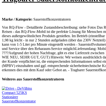
Marke / Kategorie:
Sauerstoffkonzentratoren
Von RQ-Flow - Detaillierte Zustandsbeschreibung: siehe Fotos Das RQ-
Reisen - das RQ-Flow-Mobil ist die perfekte Lösung für Menschen mit
dieses außergewöhnlichen Produkts genießen. Im Betrieb (einstellbar
1,98 kg leicht - in nur 2 Stunden aufgeladen (über das 230V Netzteil
kann von 1-5 Liter pro Minute eingestellt werden - Sauerstoffvolu
und Service über den Reharaum-Service möglichLieferumfang: Mobile
????Aufgrund der hohen Nachfrage, gibt es eine Lieferzeit zwischen 1
WIE NEU, SEHR GUT, GUT) Hinweis: Wir weisen ausdrücklich darauf 
der Kunde verpflichtet ist, die entsprechenden Informationen selbs
(MPBV) einzuhalten und ggf. entsprechende sicherheitstechnische Kon
erkennen dies mit dem Kauf oder Gebot an. - Tragbarer Sauerstoffkonz
Weiteres aus Sauerstoffkonzentratoren