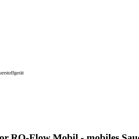
erstoffgerät
or RQ-Flow Mobil - mobiles Saue