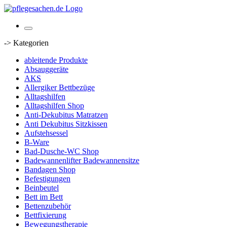
-> Kategorien
ableitende Produkte
Absauggeräte
AKS
Allergiker Bettbezüge
Alltagshilfen
Alltagshilfen Shop
Anti-Dekubitus Matratzen
Anti Dekubitus Sitzkissen
Aufstehsessel
B-Ware
Bad-Dusche-WC Shop
Badewannenlifter Badewannensitze
Bandagen Shop
Befestigungen
Beinbeutel
Bett im Bett
Bettenzubehör
Bettfixierung
Bewegungstherapie