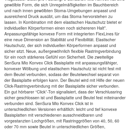
gewölbte Form, die sich Unregelmäßigkeiten im Bauchbereich
und nach innen gewölbten Stoma-Umgebungen anpasst und
ausreichend Druck ausübt, um das Stoma hervorstehen zu
lassen. In Kombination mit dem elastischen Hautschutz bietet er
individuellen Körperformen einen noch sichereren Halt*.
Anpassungsfähige konvexe Form mit integrierten FlexLines für
eine neue Dimension an Stabilität und Flexibilität. Elastischer
Hautschutz, der sich individuellen Körperformen anpasst und
sicher sitzt. Neue, außergewöhnlich flexible Rastringverbindung
für ein noch stärkeres Gefühl von Sicherheit. Die zweiteilige
SenSura Mio Konvex Click Basisplatte mit anpassungsfähiger,
konvexer Wölbung und elastischem Hautschutz ist nicht fest mit
dem Beutel verbunden, sodass der Beutelwechsel separat von
der Basisplatte erfolgen kann. Der Beutel wird mit Hilfe der neuen
Click-Rastringverbindung mit der Basisplatte sicher verbunden.
Ein gut hörbarer “Click”-Ton signalisiert, dass der Verschlussring
sicher geschlossen ist und Basisplatte und Beutel fest miteinander
verbunden sind. SenSura Mio Konvex Click ist in
unterschiedlichen Versionen erhältlich: leicht und tief konvexe
Basisplatten mit verschiedenen ausschneidbaren und
vorgestanzten Lochgrößen, mit Rastringgrößen von 40, 50, 60
oder 70 mm sowie Beutel in unterschiedlichen Größen,