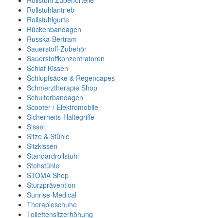
Rollstuhl Zubehörteile
Rollstuhlantrieb
Rollstuhlgurte
Rückenbandagen
Russka-Bertram
Sauerstoff-Zubehör
Sauerstoffkonzentratoren
Schlaf Kissen
Schlupfsäcke & Regencapes
Schmerztherapie Shop
Schulterbandagen
Scooter / Elektromobile
Sicherheits-Haltegriffe
Sissel
Sitze & Stühle
Sitzkissen
Standardrollstuhl
Stehstühle
STOMA Shop
Sturzprävention
Sunrise-Medical
Therapieschuhe
Toilettensitzerhöhung