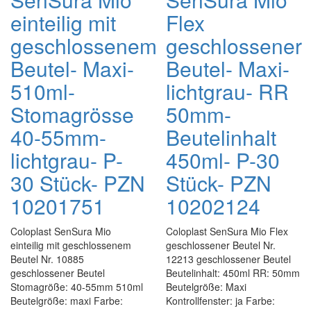
einteilig mit
Flex
geschlossenem
geschlossener
Beutel- Maxi-
Beutel- Maxi-
510ml-
lichtgrau- RR
Stomagrösse
50mm-
40-55mm-
Beutelinhalt
lichtgrau- P-
450ml- P-30
30 Stück- PZN
Stück- PZN
10201751
10202124
Coloplast SenSura Mio
Coloplast SenSura Mio Flex
einteilig mit geschlossenem
geschlossener Beutel Nr.
Beutel Nr. 10885
12213 geschlossener Beutel
geschlossener Beutel
Beutelinhalt: 450ml RR: 50mm
Stomagröße: 40-55mm 510ml
Beutelgröße: Maxi
Beutelgröße: maxi Farbe:
Kontrollfenster: ja Farbe: