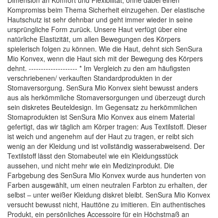
Dimension an Komfort und Flexibilität, ohne dabei einen
Kompromiss beim Thema Sicherheit einzugehen. Der elastische
Hautschutz ist sehr dehnbar und geht immer wieder in seine
ursprüngliche Form zurück. Unsere Haut verfügt über eine
natürliche Elastizität, um allen Bewegungen des Körpers
spielerisch folgen zu können. Wie die Haut, dehnt sich SenSura
Mio Konvex, wenn die Haut sich mit der Bewegung des Körpers
dehnt. -------------------- * Im Vergleich zu den am häufigsten
verschriebenen/ verkauften Standardprodukten in der
Stomaversorgung. SenSura Mio Konvex sieht bewusst anders
aus als herkömmliche Stomaversorgungen und überzeugt durch
sein diskretes Beuteldesign. Im Gegensatz zu herkömmlichen
Stomaprodukten ist SenSura Mio Konvex aus einem Material
gefertigt, das wir täglich am Körper tragen: Aus Textilstoff. Dieser
ist weich und angenehm auf der Haut zu tragen, er reibt sich
wenig an der Kleidung und ist vollständig wasserabweisend. Der
Textilstoff lässt den Stomabeutel wie ein Kleidungsstück
aussehen, und nicht mehr wie ein Medizinprodukt. Die
Farbgebung des SenSura Mio Konvex wurde aus hunderten von
Farben ausgewählt, um einen neutralen Farbton zu erhalten, der
selbst – unter weißer Kleidung diskret bleibt. SenSura Mio Konvex
versucht bewusst nicht, Hauttöne zu imitieren. Ein authentisches
Produkt, ein persönliches Accessoire für ein Höchstmaß an