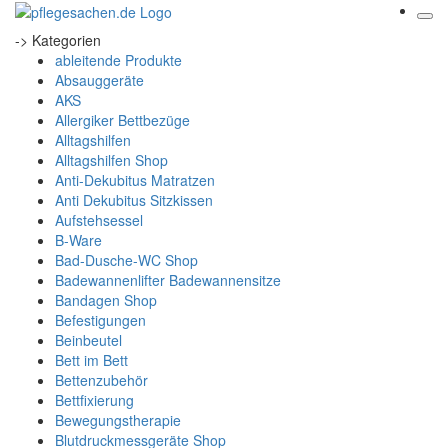
-> Kategorien
ableitende Produkte
Absauggeräte
AKS
Allergiker Bettbezüge
Alltagshilfen
Alltagshilfen Shop
Anti-Dekubitus Matratzen
Anti Dekubitus Sitzkissen
Aufstehsessel
B-Ware
Bad-Dusche-WC Shop
Badewannenlifter Badewannensitze
Bandagen Shop
Befestigungen
Beinbeutel
Bett im Bett
Bettenzubehör
Bettfixierung
Bewegungstherapie
Blutdruckmessgeräte Shop