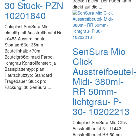
trocken bleibt. Der Puder kann
30 Stück- PZN
direkt auf die ...
10201840
Coloplast SenSura Mio
einteilig mit Ausstreifbeutel Nr.
10453 Ausstreifbeutel
Stomagröße: 35mm
SenSura Mio
Beutelinhalt: 470ml
Beutelgröße: maxi Farbe:
Click
lichtgrau Kontrollfenster: ja
Ausstreifbeutel
Basisplattentyp: plan
Hautschutztyp: Standard
Midi- 380ml-
Tragedauer Stück pro
Packung: 30 SenSura ...
RR 50mm-
lichtgrau- P-
30- 10202213
Coloplast SenSura Mio Click
Ausstreifbeutel Nr. 11442
Ausstreifbeutel RR 50mm