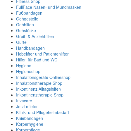
Fitness Shop
FullFace Nasen- und Mundmasken
Fußbandagen
Gehgestelle
Gehhilfen
Gehstöcke
Greif- & Anziehhilfen
Gurte
Handbandagen
Hebelifter und Patientenlifter
Hilfen für Bad und WC
Hygiene
Hygieneshop
Inhalationsgeräte Onlineshop
Inhalationstherapie Shop
Inkontinenz Alltagshilfen
Inkontinenztherapie Shop
Invacare
Jetzt mieten
Klinik- und Pflegeheimbedarf
Kniebandagen
Körperhygiene
Körperpflege