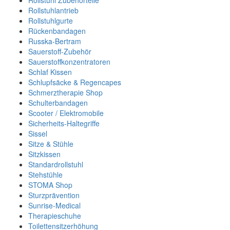
Rollstuhl Zubehörteile
Rollstuhlantrieb
Rollstuhlgurte
Rückenbandagen
Russka-Bertram
Sauerstoff-Zubehör
Sauerstoffkonzentratoren
Schlaf Kissen
Schlupfsäcke & Regencapes
Schmerztherapie Shop
Schulterbandagen
Scooter / Elektromobile
Sicherheits-Haltegriffe
Sissel
Sitze & Stühle
Sitzkissen
Standardrollstuhl
Stehstühle
STOMA Shop
Sturzprävention
Sunrise-Medical
Therapieschuhe
Toilettensitzerhöhung