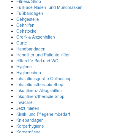
Fitness Shop
FullFace Nasen- und Mundmasken
Fußbandagen
Gehgestelle
Gehhilfen
Gehstöcke
Greif- & Anziehhilfen
Gurte
Handbandagen
Hebelifter und Patientenlifter
Hilfen für Bad und WC
Hygiene
Hygieneshop
Inhalationsgeräte Onlineshop
Inhalationstherapie Shop
Inkontinenz Alltagshilfen
Inkontinenztherapie Shop
Invacare
Jetzt mieten
Klinik- und Pflegeheimbedarf
Kniebandagen
Körperhygiene
Körperpflege