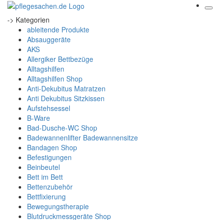
-> Kategorien
ableitende Produkte
Absauggeräte
AKS
Allergiker Bettbezüge
Alltagshilfen
Alltagshilfen Shop
Anti-Dekubitus Matratzen
Anti Dekubitus Sitzkissen
Aufstehsessel
B-Ware
Bad-Dusche-WC Shop
Badewannenlifter Badewannensitze
Bandagen Shop
Befestigungen
Beinbeutel
Bett im Bett
Bettenzubehör
Bettfixierung
Bewegungstherapie
Blutdruckmessgeräte Shop