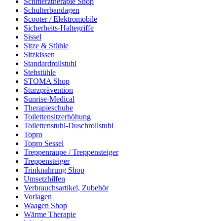
Schmerztherapie Shop
Schulterbandagen
Scooter / Elektromobile
Sicherheits-Haltegriffe
Sissel
Sitze & Stühle
Sitzkissen
Standardrollstuhl
Stehstühle
STOMA Shop
Sturzprävention
Sunrise-Medical
Therapieschuhe
Toilettensitzerhöhung
Toilettenstuhl-Duschrollstuhl
Topro
Topro Sessel
Treppenraupe / Treppensteiger
Treppensteiger
Trinknahrung Shop
Umsetzhilfen
Verbrauchsartikel, Zubehör
Vorlagen
Waagen Shop
Wärme Therapie