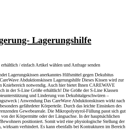
gerung- Lagerungshilfe
rhältlich / einfach Artikel wählen und Anfrage senden
det Lagerungskissen anerkanntes Hilfsmittel gegen Dekubitus
s CareWave Abduktionskissen Lagerungshilfe Dieses Kissen wird zur
, im Kniebereich notwendig. Auch hier bietet Ihnen CAREWAVE
ch in der S-Line Größe erhältlich! Die Größe der S-Line Klassen
apieunterstützung und Linderung von Dekubitalgeschwüren –
endungszweck | Anwendung Das CareWave Abduktionskissen wirkt nach
esonders gefährdeter Körperteile. Durch das leichte Einsinken des
angrenzenden Gewebeareale. Die Mikropolystyrol-Füllung passt sich gut
 von der Körpermitte oder der Längsachse. In der hauptsächlichen
ewohners positioniert. Somit wird eine physiologische Stellung der
h, wirksam verhindert. Es kann ebenfalls bei Kontrakturen im Bereich