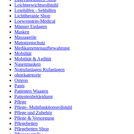
Leichtgewichtsrollstuhl
Lesehilfen - Sehhilfen
Lichttherapie Shop
Loewenstein-Medical
Männer Einlagen
Masken
Massageöle
Matratzenschutz
Medikamentenaufbewahrung
Mobilität
Mobilität & Agilität
Nasenmasken
Notrufanlagen Rufanlagen
ohnekategorie
Omron
Pants
Patienten Waagen
Patientenbekleidung
Pflege
Pflege- Multifunktionsrollstuhl
Pflege und Zubehör
Pflege & Versorgung
Pflegebetten
Pflegebetten Shop