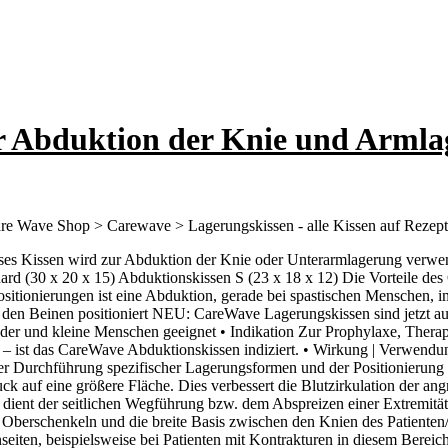
 Abduktion der Knie und Armla
e Wave Shop > Carewave > Lagerungskissen - alle Kissen auf Rezept e
es Kissen wird zur Abduktion der Knie oder Unterarmlagerung verwen
rd (30 x 20 x 15) Abduktionskissen S (23 x 18 x 12) Die Vorteile de
ositionierungen ist eine Abduktion, gerade bei spastischen Menschen
 den Beinen positioniert NEU: CareWave Lagerungskissen sind jetzt au
nder und kleine Menschen geeignet • Indikation Zur Prophylaxe, Ther
en – ist das CareWave Abduktionskissen indiziert. • Wirkung | Verw
er Durchführung spezifischer Lagerungsformen und der Positionierung b
ruck auf eine größere Fläche. Dies verbessert die Blutzirkulation der 
dient der seitlichen Wegführung bzw. dem Abspreizen einer Extremität
Oberschenkeln und die breite Basis zwischen den Knien des Patienten/B
seiten, beispielsweise bei Patienten mit Kontrakturen in diesem Bereic