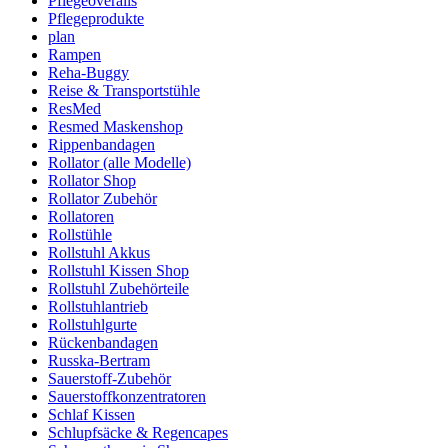
Pflegeoveralls
Pflegeprodukte
plan
Rampen
Reha-Buggy
Reise & Transportstühle
ResMed
Resmed Maskenshop
Rippenbandagen
Rollator (alle Modelle)
Rollator Shop
Rollator Zubehör
Rollatoren
Rollstühle
Rollstuhl Akkus
Rollstuhl Kissen Shop
Rollstuhl Zubehörteile
Rollstuhlantrieb
Rollstuhlgurte
Rückenbandagen
Russka-Bertram
Sauerstoff-Zubehör
Sauerstoffkonzentratoren
Schlaf Kissen
Schlupfsäcke & Regencapes