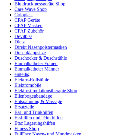
Blutdruckmessgeräte Shop
Care Wave Shop
Coloplast
CPAP Geräte
CPAP Masken
CPAP Zubehör
Devilbiss
Dietz
Direkt Nasenpolstermasken
Duschklappsitze
Duschocker & Duschstühle
Einmalkatheter Frauen
Einmalkatheter Männer
einteilig
Elektro-Rollstühle
Elektromobile
Elektrostimulationstherapie Shop
Ellenbogenbandage
Entspannung & Massage
Ersatzteile
Ess- und Trinkhilfen
Esshilfen und Trinkhilfen
Etac Lagerungshilfen
Fitness Shop
FullFace Nasen- und Mundmasken