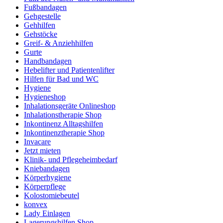
Fußbandagen
Gehgestelle
Gehhilfen
Gehstöcke
Greif- & Anziehhilfen
Gurte
Handbandagen
Hebelifter und Patientenlifter
Hilfen für Bad und WC
Hygiene
Hygieneshop
Inhalationsgeräte Onlineshop
Inhalationstherapie Shop
Inkontinenz Alltagshilfen
Inkontinenztherapie Shop
Invacare
Jetzt mieten
Klinik- und Pflegeheimbedarf
Kniebandagen
Körperhygiene
Körperpflege
Kolostomiebeutel
konvex
Lady Einlagen
Lagerungshilfen Shop