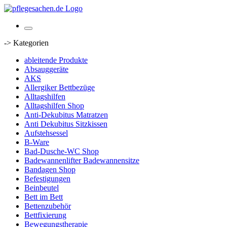
-> Kategorien
ableitende Produkte
Absauggeräte
AKS
Allergiker Bettbezüge
Alltagshilfen
Alltagshilfen Shop
Anti-Dekubitus Matratzen
Anti Dekubitus Sitzkissen
Aufstehsessel
B-Ware
Bad-Dusche-WC Shop
Badewannenlifter Badewannensitze
Bandagen Shop
Befestigungen
Beinbeutel
Bett im Bett
Bettenzubehör
Bettfixierung
Bewegungstherapie