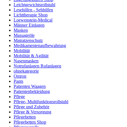
Leichtgewichtsrollstuhl
Lesehilfen - Sehhilfen
Lichttherapie Shop
Loewenstein-Medical
Männer Einlagen
Masken
Massageöle
Matratzenschutz
Medikamentenaufbewahrung
Mobilität
Mobilität & Agilität
Nasenmasken
Notrufanlagen Rufanlagen
ohnekategorie
Omron
Pants
Patienten Waagen
Patientenbekleidung
Pflege
Pflege- Multifunktionsrollstuhl
Pflege und Zubehör
Pflege & Versorgung
Pflegebetten
Pflegebetten Shop