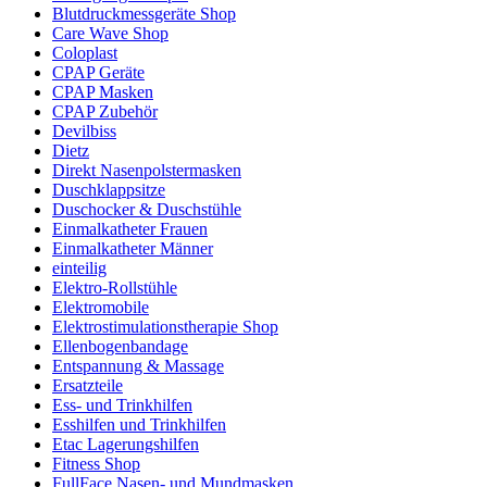
Blutdruckmessgeräte Shop
Care Wave Shop
Coloplast
CPAP Geräte
CPAP Masken
CPAP Zubehör
Devilbiss
Dietz
Direkt Nasenpolstermasken
Duschklappsitze
Duschocker & Duschstühle
Einmalkatheter Frauen
Einmalkatheter Männer
einteilig
Elektro-Rollstühle
Elektromobile
Elektrostimulationstherapie Shop
Ellenbogenbandage
Entspannung & Massage
Ersatzteile
Ess- und Trinkhilfen
Esshilfen und Trinkhilfen
Etac Lagerungshilfen
Fitness Shop
FullFace Nasen- und Mundmasken