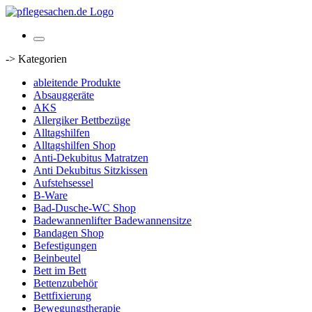
-> Kategorien
ableitende Produkte
Absauggeräte
AKS
Allergiker Bettbezüge
Alltagshilfen
Alltagshilfen Shop
Anti-Dekubitus Matratzen
Anti Dekubitus Sitzkissen
Aufstehsessel
B-Ware
Bad-Dusche-WC Shop
Badewannenlifter Badewannensitze
Bandagen Shop
Befestigungen
Beinbeutel
Bett im Bett
Bettenzubehör
Bettfixierung
Bewegungstherapie