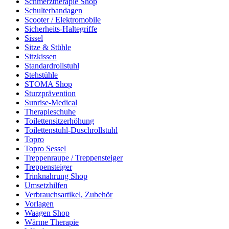
Schmerztherapie Shop
Schulterbandagen
Scooter / Elektromobile
Sicherheits-Haltegriffe
Sissel
Sitze & Stühle
Sitzkissen
Standardrollstuhl
Stehstühle
STOMA Shop
Sturzprävention
Sunrise-Medical
Therapieschuhe
Toilettensitzerhöhung
Toilettenstuhl-Duschrollstuhl
Topro
Topro Sessel
Treppenraupe / Treppensteiger
Treppensteiger
Trinknahrung Shop
Umsetzhilfen
Verbrauchsartikel, Zubehör
Vorlagen
Waagen Shop
Wärme Therapie