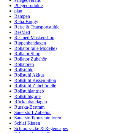
Pflegeoveralls
Pflegeprodukte
plan
Rampen
Reha-Buggy
Reise & Transportstühle
ResMed
Resmed Maskenshop
Rippenbandagen
Rollator (alle Modelle)
Rollator Shop
Rollator Zubehör
Rollatoren
Rollstühle
Rollstuhl Akkus
Rollstuhl Kissen Shop
Rollstuhl Zubehörteile
Rollstuhlantrieb
Rollstuhlgurte
Rückenbandagen
Russka-Bertram
Sauerstoff-Zubehör
Sauerstoffkonzentratoren
Schlaf Kissen
Schlupfsäcke & Regencapes