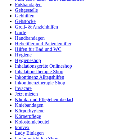
Fußbandagen
Gehgestelle
Gehhilfen
Gehstöcke
Greif- & Anziehhilfen
Gurte
Handbandagen
Hebelifter und Patientenlifter
Hilfen für Bad und WC
Hygiene
Hygieneshop
Inhalationsgeräte Onlineshop
Inhalationstherapie Shop
Inkontinenz Alltagshilfen
Inkontinenztherapie Shop
Invacare
Jetzt mieten
Klinik- und Pflegeheimbedarf
Kniebandagen
Körperhygiene
Körperpflege
Kolostomiebeutel
konvex
Lady Einlagen
Lagerungshilfen Shop