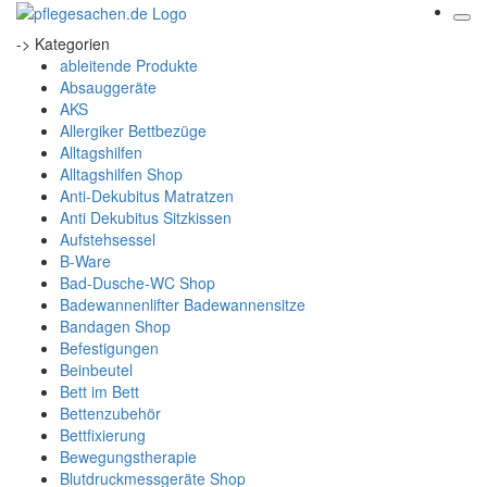
-> Kategorien
ableitende Produkte
Absauggeräte
AKS
Allergiker Bettbezüge
Alltagshilfen
Alltagshilfen Shop
Anti-Dekubitus Matratzen
Anti Dekubitus Sitzkissen
Aufstehsessel
B-Ware
Bad-Dusche-WC Shop
Badewannenlifter Badewannensitze
Bandagen Shop
Befestigungen
Beinbeutel
Bett im Bett
Bettenzubehör
Bettfixierung
Bewegungstherapie
Blutdruckmessgeräte Shop