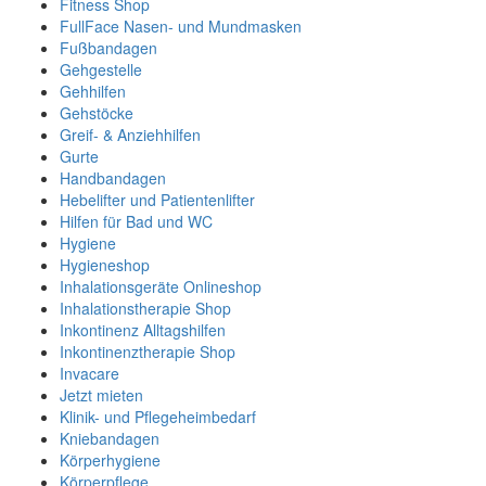
Fitness Shop
FullFace Nasen- und Mundmasken
Fußbandagen
Gehgestelle
Gehhilfen
Gehstöcke
Greif- & Anziehhilfen
Gurte
Handbandagen
Hebelifter und Patientenlifter
Hilfen für Bad und WC
Hygiene
Hygieneshop
Inhalationsgeräte Onlineshop
Inhalationstherapie Shop
Inkontinenz Alltagshilfen
Inkontinenztherapie Shop
Invacare
Jetzt mieten
Klinik- und Pflegeheimbedarf
Kniebandagen
Körperhygiene
Körperpflege