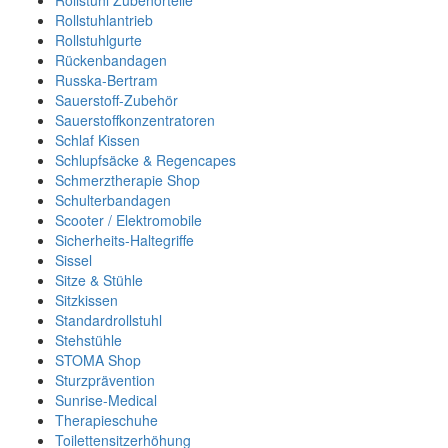
Rollstuhl Zubehörteile
Rollstuhlantrieb
Rollstuhlgurte
Rückenbandagen
Russka-Bertram
Sauerstoff-Zubehör
Sauerstoffkonzentratoren
Schlaf Kissen
Schlupfsäcke & Regencapes
Schmerztherapie Shop
Schulterbandagen
Scooter / Elektromobile
Sicherheits-Haltegriffe
Sissel
Sitze & Stühle
Sitzkissen
Standardrollstuhl
Stehstühle
STOMA Shop
Sturzprävention
Sunrise-Medical
Therapieschuhe
Toilettensitzerhöhung