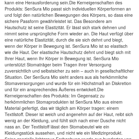
kann eine Herausforderung sein.Die Kerneigenschaften des
Produkts: SenSura Mio passt sich individuellen Körperformen an
und folgt den natürlichen Bewegungen des Körpers, so dass eine
sichere Passform gewährleistet ist. Das Besondere am
Hautschutz ist seine Elastizität. Er lässt sich stark dehnen und
nimmt seine ursprüngliche Form wieder an. Die Haut verfügt über
eine natürliche Elastizität, durch die sie sich dehnt und biegt,
wenn der Körper in Bewegung ist. SenSura Mio ist so elastisch
wie die Haut. Der elastische Hautschutz dehnt und biegt sich mit
Ihrer Haut, wenn Ihr Körper in Bewegung ist. SenSura Mio
unterstützt Stomaträger beim Tragen ihrer Versorgung
zuversichtlich und selbstsicher zu sein – auch in gesellschaftlicher
Situation. Der SenSura Mio sieht anders aus als herkömmliche
Stomaversorgungen und wurde für ein Höchstmaß an Diskretion
und für ein ansprechendes Äußeres entwickelt.Die
Kerneigenschaften des Produkts: Im Gegensatz zu
herkömmlichen Stomaprodukten ist SenSura Mio aus einem
Material gefertigt, das wir täglich am Körper tragen: einem
Textilstoff. Dieser ist weich und angenehm auf der Haut, reibt sich
wenig an der Kleidung, und fühlt sich nach einer Dusche nicht
nass an. Der Textilstoff lässt den Stomabeutel wie ein
Kleidungsstück aussehen, und nicht wie ein Medizinprodukt.