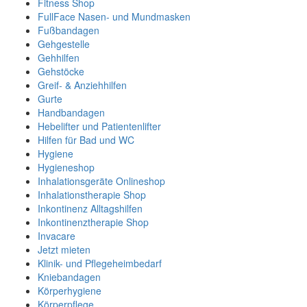
Fitness Shop
FullFace Nasen- und Mundmasken
Fußbandagen
Gehgestelle
Gehhilfen
Gehstöcke
Greif- & Anziehhilfen
Gurte
Handbandagen
Hebelifter und Patientenlifter
Hilfen für Bad und WC
Hygiene
Hygieneshop
Inhalationsgeräte Onlineshop
Inhalationstherapie Shop
Inkontinenz Alltagshilfen
Inkontinenztherapie Shop
Invacare
Jetzt mieten
Klinik- und Pflegeheimbedarf
Kniebandagen
Körperhygiene
Körperpflege