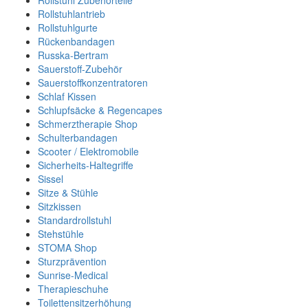
Rollstuhl Zubehörteile
Rollstuhlantrieb
Rollstuhlgurte
Rückenbandagen
Russka-Bertram
Sauerstoff-Zubehör
Sauerstoffkonzentratoren
Schlaf Kissen
Schlupfsäcke & Regencapes
Schmerztherapie Shop
Schulterbandagen
Scooter / Elektromobile
Sicherheits-Haltegriffe
Sissel
Sitze & Stühle
Sitzkissen
Standardrollstuhl
Stehstühle
STOMA Shop
Sturzprävention
Sunrise-Medical
Therapieschuhe
Toilettensitzerhöhung