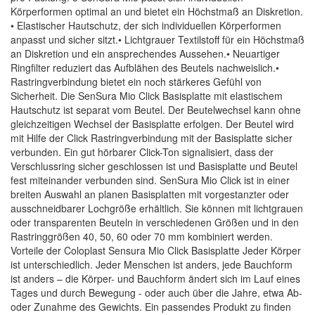
Körperformen optimal an und bietet ein Höchstmaß an Diskretion.
• Elastischer Hautschutz, der sich individuellen Körperformen
anpasst und sicher sitzt.• Lichtgrauer Textilstoff für ein Höchstmaß
an Diskretion und ein ansprechendes Aussehen.• Neuartiger
Ringfilter reduziert das Aufblähen des Beutels nachweislich.•
Rastringverbindung bietet ein noch stärkeres Gefühl von
Sicherheit. Die SenSura Mio Click Basisplatte mit elastischem
Hautschutz ist separat vom Beutel. Der Beutelwechsel kann ohne
gleichzeitigen Wechsel der Basisplatte erfolgen. Der Beutel wird
mit Hilfe der Click Rastringverbindung mit der Basisplatte sicher
verbunden. Ein gut hörbarer Click-Ton signalisiert, dass der
Verschlussring sicher geschlossen ist und Basisplatte und Beutel
fest miteinander verbunden sind. SenSura Mio Click ist in einer
breiten Auswahl an planen Basisplatten mit vorgestanzter oder
ausschneidbarer Lochgröße erhältlich. Sie können mit lichtgrauen
oder transparenten Beuteln in verschiedenen Größen und in den
Rastringgrößen 40, 50, 60 oder 70 mm kombiniert werden.
Vorteile der Coloplast Sensura Mio Click Basisplatte Jeder Körper
ist unterschiedlich. Jeder Menschen ist anders, jede Bauchform
ist anders – die Körper- und Bauchform ändert sich im Lauf eines
Tages und durch Bewegung - oder auch über die Jahre, etwa Ab-
oder Zunahme des Gewichts. Ein passendes Produkt zu finden