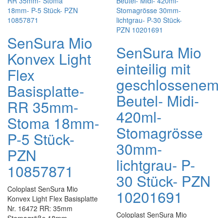
SenSura Mio
SenSura Mio
Konvex Light
einteilig mit
Flex
geschlossene
Basisplatte-
Beutel- Midi-
RR 35mm-
420ml-
Stoma 18mm-
Stomagrösse
P-5 Stück-
30mm-
PZN
lichtgrau- P-
10857871
30 Stück- PZN
Coloplast SenSura Mio
10201691
Konvex Light Flex Basisplatte
Nr. 16472 RR: 35mm
Coloplast SenSura Mio