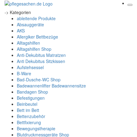
-> Kategorien
ableitende Produkte
Absauggeräte
AKS
Allergiker Bettbezüge
Alltagshilfen
Alltagshilfen Shop
Anti-Dekubitus Matratzen
Anti Dekubitus Sitzkissen
Aufstehsessel
B-Ware
Bad-Dusche-WC Shop
Badewannenlifter Badewannensitze
Bandagen Shop
Befestigungen
Beinbeutel
Bett im Bett
Bettenzubehör
Bettfixierung
Bewegungstherapie
Blutdruckmessgeräte Shop