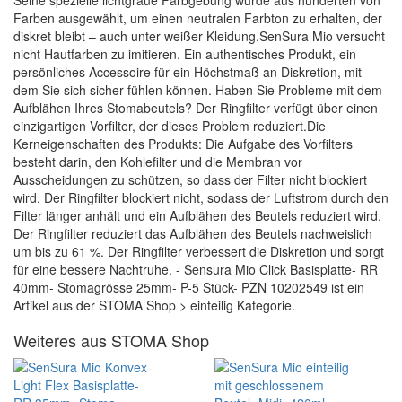
Seine spezielle lichtgraue Farbgebung wurde aus hunderten von
Farben ausgewählt, um einen neutralen Farbton zu erhalten, der
diskret bleibt – auch unter weißer Kleidung.SenSura Mio versucht
nicht Hautfarben zu imitieren. Ein authentisches Produkt, ein
persönliches Accessoire für ein Höchstmaß an Diskretion, mit
dem Sie sich sicher fühlen können. Haben Sie Probleme mit dem
Aufblähen Ihres Stomabeutels? Der Ringfilter verfügt über einen
einzigartigen Vorfilter, der dieses Problem reduziert.Die
Kerneigenschaften des Produkts: Die Aufgabe des Vorfilters
besteht darin, den Kohlefilter und die Membran vor
Ausscheidungen zu schützen, so dass der Filter nicht blockiert
wird. Der Ringfilter blockiert nicht, sodass der Luftstrom durch den
Filter länger anhält und ein Aufblähen des Beutels reduziert wird.
Der Ringfilter reduziert das Aufblähen des Beutels nachweislich
um bis zu 61 %. Der Ringfilter verbessert die Diskretion und sorgt
für eine bessere Nachtruhe. - Sensura Mio Click Basisplatte- RR
40mm- Stomagrösse 25mm- P-5 Stück- PZN 10202549 ist ein
Artikel aus der STOMA Shop > einteilig Kategorie.
Weiteres aus STOMA Shop